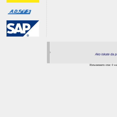
Ako iskate da pr
Изпълнението отне: 0 wal