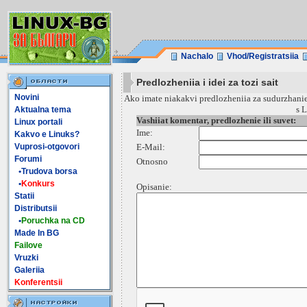
Nachalo
Vhod/Registratsiia
Predlozheniia i idei za tozi sait
Novini
Ako imate niakakvi predlozheniia za sudurzhanieto
s L
Aktualna tema
Vashiiat komentar, predlozhenie ili suvet:
Linux portali
Ime:
Kakvo e Linuks?
Vuprosi-otgovori
E-Mail:
Forumi
Otnosno
•Trudova borsa
•
Konkurs
Opisanie:
Statii
Distributsii
•
Poruchka na CD
Made In BG
Failove
Vruzki
Galeriia
Konferentsii