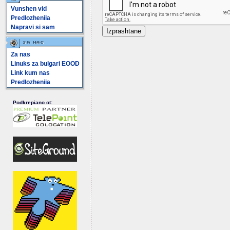
Vunshen vid
Predlozheniia
Napravi si sam
Za nas
Linuks za bulgari EOOD
Link kum nas
Predlozheniia
Podkrepiano ot: