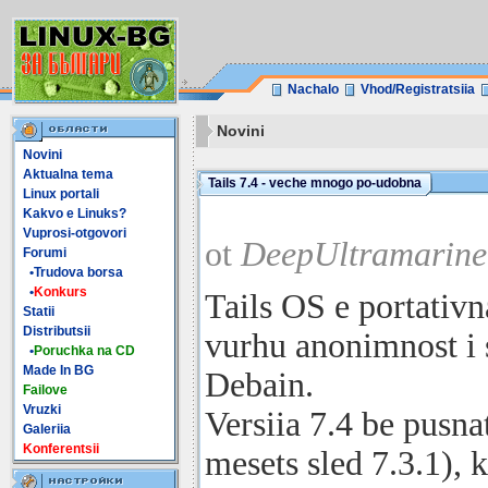
Nachalo
Vhod/Registratsiia
Novini
Novini
Aktualna tema
Tails 7.4 - veche mnogo po-udobna
Linux portali
Kakvo e Linuks?
Vuprosi-otgovori
ot
DeepUltramarine
Forumi
•Trudova borsa
•
Konkurs
Tails OS e portativn
Statii
Distributsii
vurhu anonimnost i s
•
Poruchka na CD
Made In BG
Debain.
Failove
Vruzki
Versiia 7.4 be pusna
Galeriia
Konferentsii
mesets sled 7.3.1), 