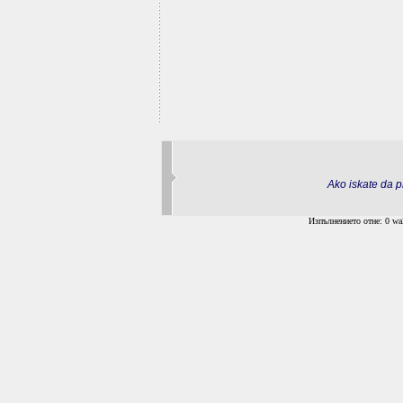
Ako iskate da pr
Изпълнението отне: 0 wal