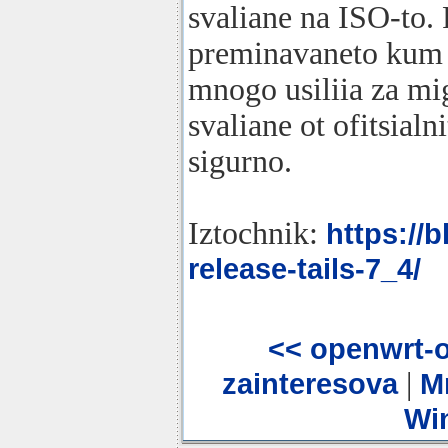
svaliane na ISO-to. 
preminavaneto kum 
mnogo usiliia za mig
svaliane ot ofitsialn
sigurno.
Iztochnik:
https://
release-tails-7_4/
<< openwrt-o
|
zainteresova
M
Wi