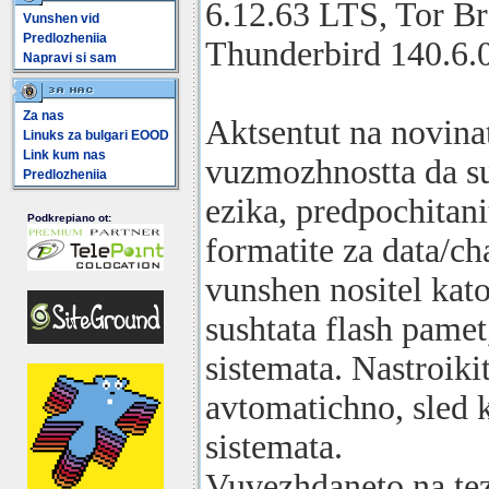
6.12.63 LTS, Tor Br
Vunshen vid
Predlozheniia
Thunderbird 140.6.0
Napravi si sam
Za nas
Aktsentut na novina
Linuks za bulgari EOOD
Link kum nas
vuzmozhnostta da su
Predlozheniia
ezika, predpochitani
Podkrepiano ot:
formatite za data/cha
vunshen nositel kat
sushtata flash pamet,
sistemata. Nastroikit
avtomatichno, sled k
sistemata.
Vuvezhdaneto na tezi