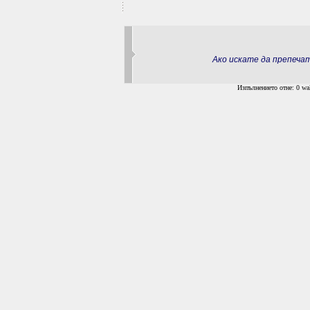
Ако искате да препеч
Изпълнението отне: 0 wal