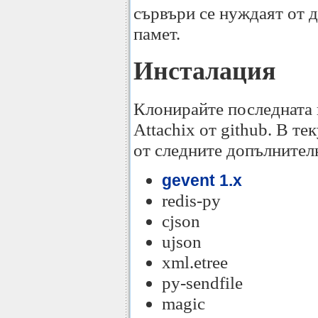
сървъри се нуждаят от 
памет.
Инсталация
Клонирайте последната 
Attachix от github. В т
от следните допълнител
gevent 1.x
redis-py
cjson
ujson
xml.etree
py-sendfile
magic