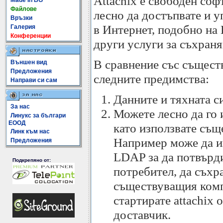
Attachix е свободен со
Made In BG
Файлове
лесно да достъпвате и 
Връзки
в Интернет, подобно на 
Галерия
Конференции
други услуги за съхраня
В сравнение със същест
Външен вид
Предложения
следните предимства:
Направи си сам
Данните и тяхната с
За нас
Можете лесно да го 
Линукс за българи
ЕООД
като използвате съ
Линк към нас
Например може да и
Предложения
LDAP за да потвърди
Подкрепяно от:
потребител, да съхр
съществуващия комп
стартирате attachix 
доставчик.