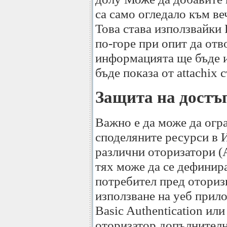
са само огледало към в
Това става използвайки
по-горе при опит да отво
информацията ще бъде и
бъде показа от attachix
Защита на достъп
Важно е да може да огр
споделяните ресурси в И
различни оторизатори (A
тях може да се дефинира
потребител пред оториз
използване на уеб прил
Basic Authentication или
оторизатор допълнител