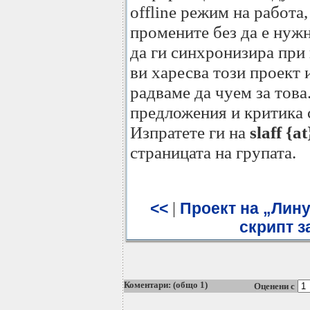
offline режим на работа
промените без да е нуж
да ги синхронизира при
ви харесва този проект 
радваме да чуем за тов
предложения и критика с
Изпратете ги на
slaff {a
страницата на групата.
|
<<
Проект на „Лину
скрипт з
Коментари: (общо 1)
Оценени с