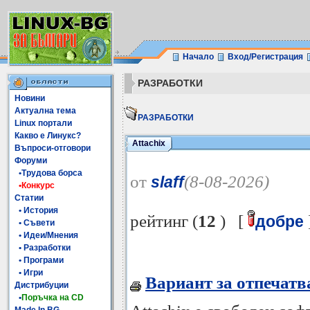
Начало
Вход/Регистрация
РАЗРАБОТКИ
Новини
Актуална тема
РАЗРАБОТКИ
Linux портали
Какво е Линукс?
Attachix
Въпроси-отговори
Форуми
•Трудова борса
от
(8-08-2026)
slaff
•Конкурс
Статии
• История
рейтинг (
12
) [
добре
• Съвети
• Идеи/Мнения
• Разработки
• Програми
• Игри
Вариант за отпечатв
Дистрибуции
•
Поръчка на CD