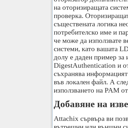
на оторизиращата систем
проверка. Оторизиращат
съществената логика не
потребителско име и пар
че може да използвате 
системи, като вашата L
долу е даден пример за 
DigestAuthentication и 
съхранява информацият
във локален файл. А сл
използването на PAM от
Добавяне на изв
Attachix сървъра ви поз
вътрешни или външни с