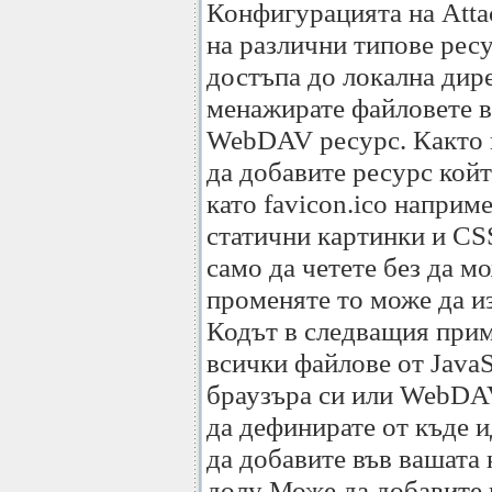
Конфигурацията на Atta
на различни типове ресу
достъпа до локална дир
менажирате файловете в 
WebDAV ресурс. Както в
да добавите ресурс койт
като favicon.ico наприм
статични картинки и CS
само да четете без да м
променяте то може да из
Кодът в следващия прим
всички файлове от JavaS
браузъра си или WebDAV 
да дефинирате от къде и
да добавите във вашата
долу Може да добавите 