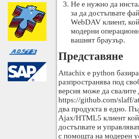
Не е нужно да инст
за да достъпвате фа
WebDAV клиент, кой
модерни операционн
вашият браузър.
Представяне
Attachix е python базира
разпространява под сво
версия може да свалите
https://github.com/slaff/
два продукта в едно. Пъ
Ajax/HTML5 клиент кой
достъпвате и управлява
с помощта на модерен у