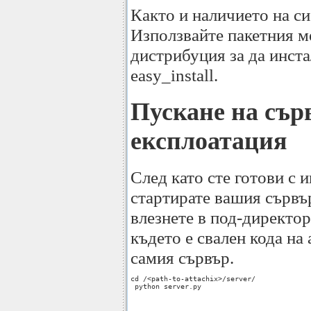
Както и наличието на с
Използвайте пакетния м
дистрибуция за да инста
easy_install.
Пускане на сър
експлоатация
След като сте готови с 
стартирате вашия сървър
влезнете в под-директор
където е свален кода на 
самия сървър.
cd /<path-to-attachix>/server/

 python server.py
