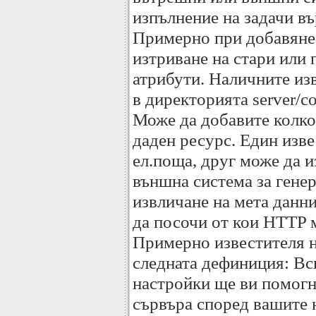
изпълнение на задачи в
Примерно при добавяне 
изтриване на стари или 
атрибути. Наличните изв
в директорията server/cor
Може да добавите колко
даден ресурс. Един изв
ел.поща, друг може да 
външна система за гене
извличане на мета данни
да посочи от кои HTTP 
Примерно известителя н
следната дефиниция: Вс
настройки ще ви помогна
сървъра според вашите 