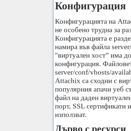
Конфигурация
Конфигурацията на Attac
не особено трудна за ра
Конфигурацията е раздел
намира във файла server/
"виртуален хост” има д
конфигурация. Файловет
server/conf/vhosts/avail
Attachix са сходни с ви
популярния апачи уеб с
файл на даден виртуален
порт, SSL сертификати и
използват.
Дърво с ресурси