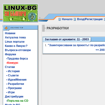
Начало
Вход/Регистрация
РАЗРАБОТКИ
Новини
Актуална тема
Заглавия от архивите: 11 - 2003
Linux портали
1.
"Заинтересовани за проектът по разрабо
Какво е Линукс?
<< 200
Въпроси-отговори
Форуми
•Трудова борса
•Конкурс
Статии
• История
• Съвети
• Идеи/Мнения
• Разработки
• Програми
• Игри
Дистрибуции
•
Поръчка на CD