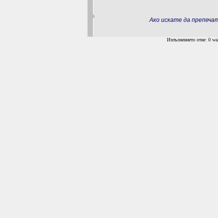
Ако искате да препеч
Изпълнението отне: 0 wal