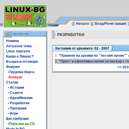
Начало
Вход/Регистрация
РАЗРАБОТКИ
Новини
Актуална тема
Заглавия от архивите: 02 - 2007
Linux портали
1.
н
"Правене на архиви по "лесния начин""
Какво е Линукс?
2.
"Прост и ефективен начин за backup с r
Въпроси-отговори
Форуми
<< 201
•Трудова борса
•Конкурс
Статии
• История
• Съвети
• Идеи/Мнения
• Разработки
• Програми
• Игри
Дистрибуции
•
Поръчка на CD