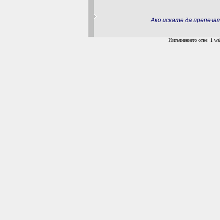
Ако искате да препеч
Изпълнението отне: 1 wal