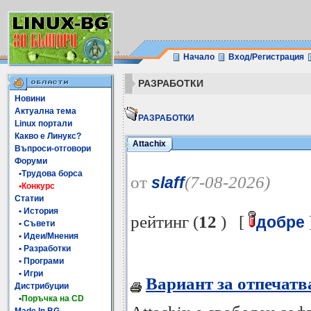
Начало
Вход/Регистрация
РАЗРАБОТКИ
Новини
Актуална тема
РАЗРАБОТКИ
Linux портали
Какво е Линукс?
Attachix
Въпроси-отговори
Форуми
•Трудова борса
от
(7-08-2026)
slaff
•Конкурс
Статии
• История
рейтинг (
12
) [
добре
• Съвети
• Идеи/Мнения
• Разработки
• Програми
• Игри
Вариант за отпечатв
Дистрибуции
•
Поръчка на CD