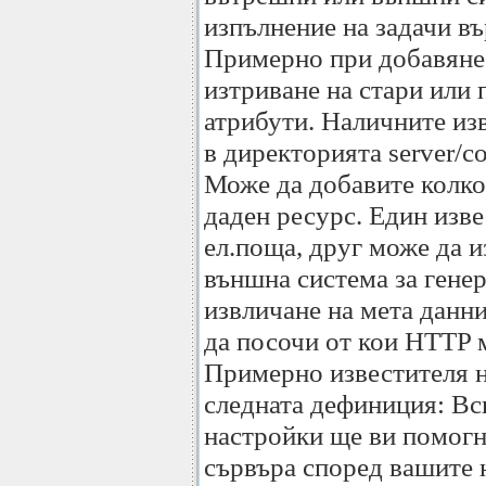
изпълнение на задачи в
Примерно при добавяне 
изтриване на стари или 
атрибути. Наличните изв
в директорията server/cor
Може да добавите колко
даден ресурс. Един изв
ел.поща, друг може да 
външна система за гене
извличане на мета данни
да посочи от кои HTTP 
Примерно известителя н
следната дефиниция: Вс
настройки ще ви помогна
сървъра според вашите 