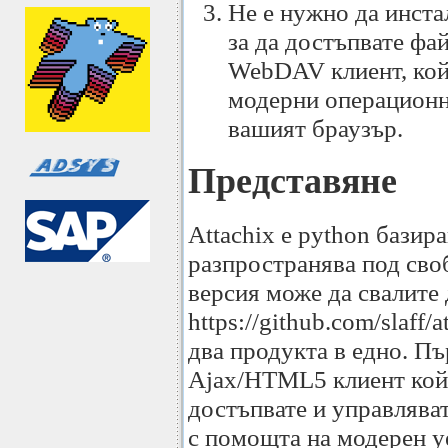
Не е нужно да инст
за да достъпвате фа
WebDAV клиент, кой
модерни операционн
вашият браузър.
Представяне
Attachix е python базира
разпространява под сво
версия може да свалите
https://github.com/slaff/
два продукта в едно. Пъ
Ajax/HTML5 клиент кой
достъпвате и управлява
с помощта на модерен у