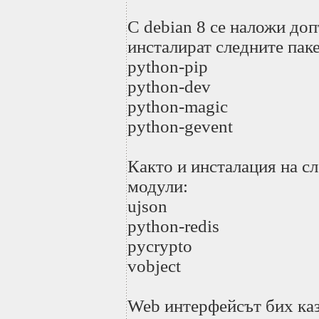
С debian 8 се наложи доп
инсталират следните паке
python-pip
python-dev
python-magic
python-gevent
Както и инсталация на с
модули:
ujson
python-redis
pycrypto
vobject
Web интерфейсът бих каза