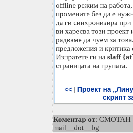
offline режим на работа
промените без да е нуж
да ги синхронизира при
ви харесва този проект 
радваме да чуем за тов
предложения и критика с
Изпратете ги на
slaff {a
страницата на групата.
|
<<
Проект на „Лину
скрипт з
Коментар от
: CMOTAH 
mail__dot__bg