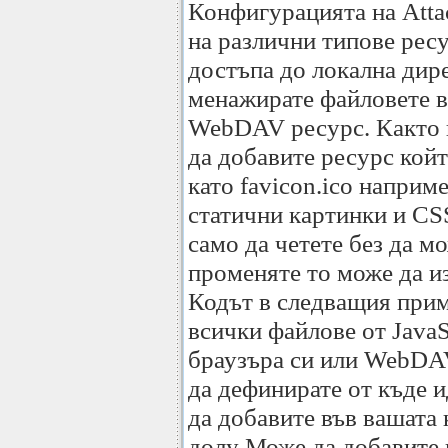
Конфигурацията на Atta
на различни типове ресу
достъпа до локална дир
менажирате файловете в 
WebDAV ресурс. Както в
да добавите ресурс койт
като favicon.ico наприм
статични картинки и CS
само да четете без да м
променяте то може да из
Кодът в следващия прим
всички файлове от JavaS
браузъра си или WebDAV 
да дефинирате от къде и
да добавите във вашата
долу Може да добавите 