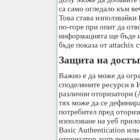
са само огледало към в
Това става използвайки
по-горе при опит да отво
информацията ще бъде и
бъде показа от attachix
Защита на достъп
Важно е да може да огр
споделяните ресурси в И
различни оторизатори (A
тях може да се дефинира
потребител пред оториз
използване на уеб прил
Basic Authentication или
оторизатор допълнител