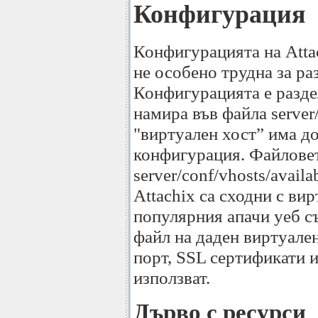
Конфигурация
Конфигурацията на Attac
не особено трудна за ра
Конфигурацията е раздел
намира във файла server/
"виртуален хост” има д
конфигурация. Файловет
server/conf/vhosts/avail
Attachix са сходни с ви
популярния апачи уеб с
файл на даден виртуален
порт, SSL сертификати и
използват.
Дърво с ресурси