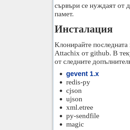
сървъри се нуждаят от 
памет.
Инсталация
Клонирайте последната 
Attachix от github. В т
от следните допълнител
gevent 1.x
redis-py
cjson
ujson
xml.etree
py-sendfile
magic