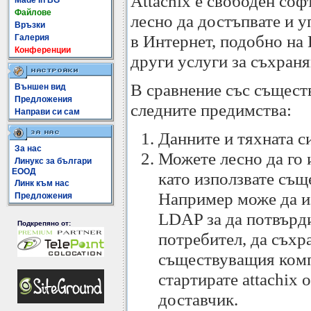
Attachix е свободен со
Made In BG
Файлове
лесно да достъпвате и 
Връзки
в Интернет, подобно на 
Галерия
Конференции
други услуги за съхраня
В сравнение със същест
Външен вид
Предложения
следните предимства:
Направи си сам
Данните и тяхната с
За нас
Можете лесно да го 
Линукс за българи
ЕООД
като използвате съ
Линк към нас
Например може да и
Предложения
LDAP за да потвърди
Подкрепяно от:
потребител, да съхр
съществуващия комп
стартирате attachix 
доставчик.