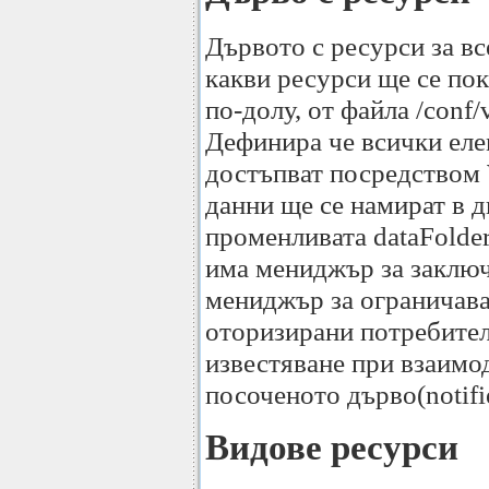
Дървото с ресурси за в
какви ресурси ще се пок
по-долу, от файла /conf/v
Дефинира че всички еле
достъпват посредством
данни ще се намират в 
променливата dataFolder 
има мениджър за заключ
мениджър за ограничава
оторизирани потребители
известяване при взаимод
посоченото дърво(notifie
Видове ресурси