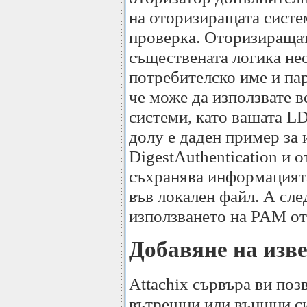
на оторизиращата систем
проверка. Оторизиращат
съществената логика не
потребителско име и пар
че може да използвате 
системи, като вашата L
долу е даден пример за 
DigestAuthentication и 
съхранява информацият
във локален файл. А сл
използването на PAM от
Добавяне на изв
Attachix сървъра ви поз
вътрешни или външни с