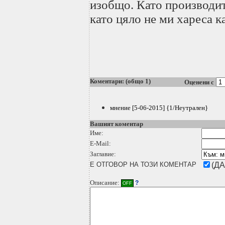
изобщо. Като производи
като цяло не ми хареса к
Коментари: (общо 1)
Оценени с
мнение [5-06-2015] {1/Неутрален}
Вашият коментар
Име:
E-Mail:
Заглавие:
Е ОТГОВОР НА ТОЗИ КОМЕНТАР
(ДА
Описание:
?
OFF