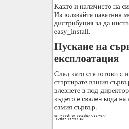
Както и наличието на с
Използвайте пакетния м
дистрибуция за да инста
easy_install.
Пускане на сър
експлоатация
След като сте готови с 
стартирате вашия сървър
влезнете в под-директор
където е свален кода на 
самия сървър.
cd /<path-to-attachix>/server/

 python server.py
