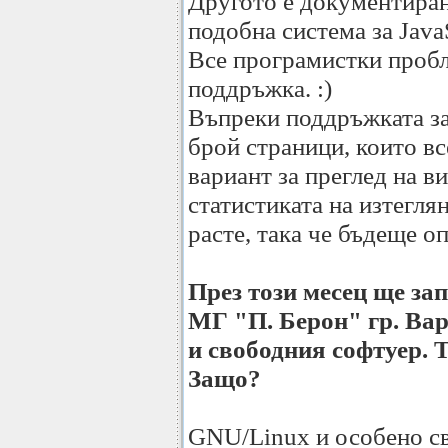
Другото е документиран
подобна система за JavaS
Все програмистки пробл
поддръжка. :)
Въпреки поддръжката з
брой страници, които в
вариант за преглед на в
статистиката на изтегля
расте, така че бъдеще о
През този месец ще за
МГ "П. Берон" гр. Вар
и свободния софтуер. 
Защо?
GNU/Linux и особено с