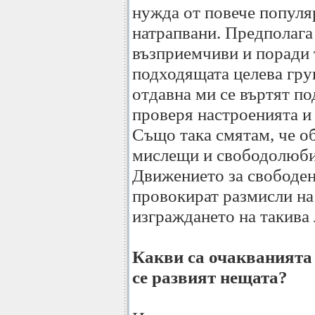
нужда от повече популяр
натрапвани. Предполага 
възприемчиви и поради т
подходящата целева груп
отдавна ми се въртят по
проверя настроенията и 
Също така смятам, че о
мислещи и свободолюбив
Движението за свободен
провокират размисли на 
изграждането на такива
Какви са очакванията 
се развият нещата?