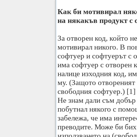
Как би мотивирал няко
на някакъв продукт с 
За отворен код, който н
мотивирал никого. В по
софтуер и софтуерът с о
има софтуер с отворен ко
налице изходния код, им
му. (Защото отвореният
свободния софтуер.) [1]
Не знам дали съм добър
побутнал някого с помо
забележа, че има интер
преводите. Може би бих
използването на (свобод