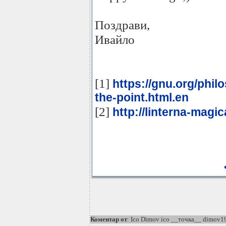
Поздрави,
Ивайло
[1]
https://gnu.org/phi
the-point.html.en
[2]
http://linterna-magi
Коментар от
: Ico Dimov ico __точка__ dimov19