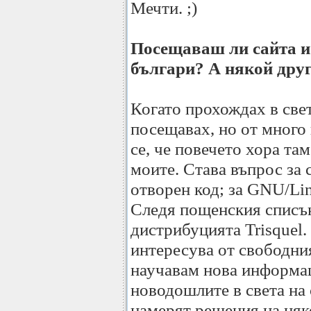
Мечти. ;)
Посещаваш ли сайта и
българи? А някой дру
Когато прохождах в све
посещавах, но от много 
се, че повечето хора та
моите. Става въпрос за 
отворен код; за GNU/Linu
Следя пощенския списък
дистрибуцията Trisquel.
интересува от свободни
научавам нова информац
новодошлите в света на
намерят решения на няк