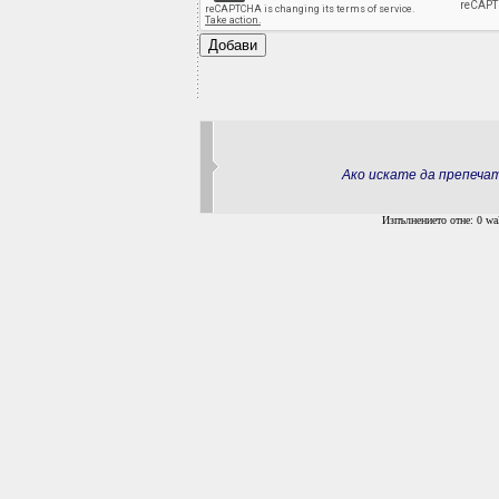
Ако искате да препеч
Изпълнението отне: 0 wal