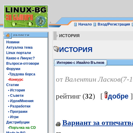
Начало
Вход/Регистрация
ИСТОРИЯ
Новини
Актуална тема
ИСТОРИЯ
Linux портали
Какво е Линукс?
Интервю с Ивайло Вълков
Въпроси-отговори
Форуми
•Трудова борса
от
Валентин Ласков(7-1
•Конкурс
Статии
• История
рейтинг (
32
) [
]
добре
• Съвети
• Идеи/Мнения
• Разработки
• Програми
• Игри
Вариант за отпечатв
Дистрибуции
•
Поръчка на CD