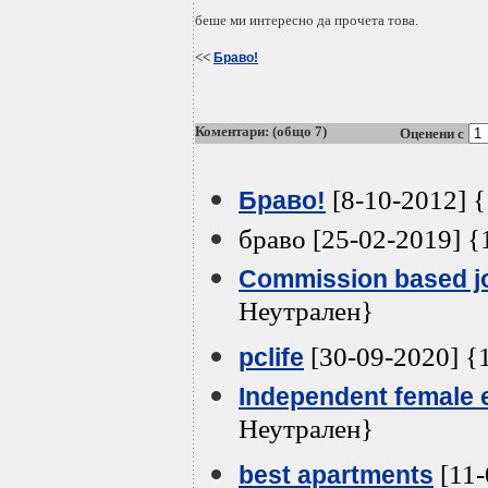
беше ми интересно да прочета това.
<<
Браво!
Коментари: (общо 7)
Оценени с
[8-10-2012] 
Браво!
браво [25-02-2019] {
Commission based j
Неутрален}
[30-09-2020] {
pclife
Independent female 
Неутрален}
[11-
best apartments