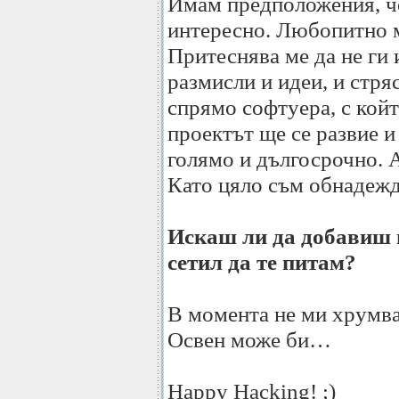
Имам предположения, че
интересно. Любопитно м
Притеснява ме да не ги 
размисли и идеи, и стря
спрямо софтуера, с койт
проектът ще се развие и
голямо и дългосрочно. А
Като цяло съм обнадежд
Искаш ли да добавиш н
сетил да те питам?
В момента не ми хрумва
Освен може би…
Happy Hacking! ;)