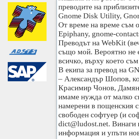
преводите на приблизит
Gnome Disk Utility, Gnom
От време на време съм 
Epiphany, gnome-contacts
Преводът на WebKit (ве
също мой. Вероятно не е
всичко, върху което съм
В екипа за превод на 
– Александър Шопов, ко
Красимир Чонов, Дамян
имаме нужда от малко с
намерени в пощенския с
свободен софтуер (и соф
dict@ludost.net. Винаги
информация и упъти но