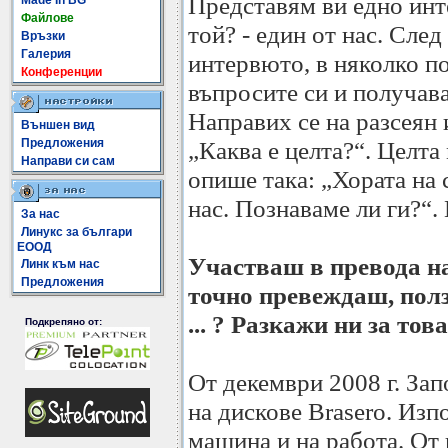
Представям ви едно инт
Made In BG
Файлове
той? - един от нас. След
Връзки
Галерия
интервюто, в няколко п
Конференции
въпросите си и получава
Направих се на разсеян 
Външен вид
Предложения
„Каква е целта?“. Целта
Направи си сам
опише така: „Хората на
нас. Познаваме ли ги?“. 
За нас
Линукс за българи
ЕООД
Участваш в превода н
Линк към нас
Предложения
точно превеждаш, полз
... ? Разкажи ни за това
Подкрепяно от:
От декември 2008 г. Зап
на дискове Brasero. Из
машина и на работа. От