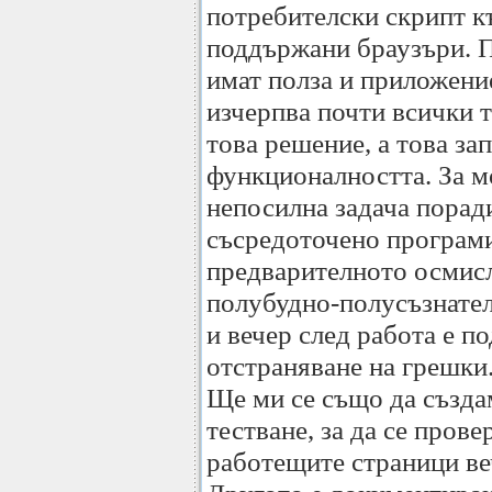
потребителски скрипт к
поддържани браузъри. 
имат полза и приложение,
изчерпва почти всички 
това решение, а това зап
функционалността. За мо
непосилна задача поради
съсредоточено програми
предварителното осмисл
полубудно-полусъзнател
и вечер след работа е п
отстраняване на грешки
Ще ми се също да създа
тестване, за да се прове
работещите страници веч