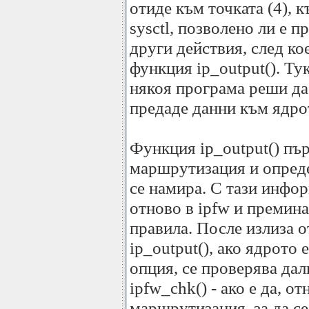
отиде към точката (4), 
sysctl, позволено ли е 
други действия, след кое
функция ip_output(). Ту
някоя програма реши да
предаде данни към ядро
Функция ip_output() пър
маршрутизация и опреде
се намира. С тази инфор
отново в ipfw и премина
правила. После излиза о
ip_output(), ако ядрото
опция, се проверява дал
ipfw_chk() - ако е да, о
маршрутизация, за да с