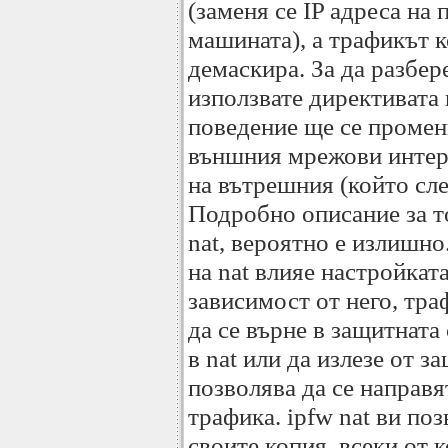
(заменя се IP адреса на 
машината), а трафикът к
демаскира. За да разбер
използвате директивата r
поведение ще се промени
външния мрежови интерф
на вътрешния (който сле
Подробно описание за т
nat, вероятно е излишно
на nat влияе настройкат
зависимост от него, тр
да се върне в защитната 
в nat или да излезе от з
позволява да се направя
трафика. ipfw nat ви по
своите копия, всеки от 