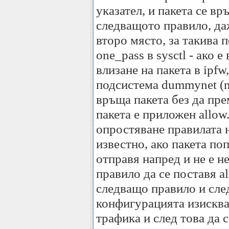
указател, и пакета се в
следващото правило, да
второ място, за такива 
one_pass в sysctl - ако 
влизане на пакета в ipfw
подсистема dummynet (ne
връща пакета без да пре
пакета е приложен allow
опростяване правилата н
известно, ако пакета поп
отправя напред и не е н
правило да се поставя al
следващо правило и сле
конфигурацията изисква
трафика и след това да 