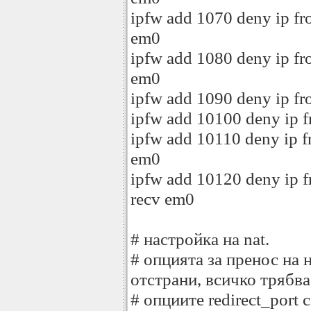
ipfw add 1070 deny ip fr
em0
ipfw add 1080 deny ip fr
em0
ipfw add 1090 deny ip fr
ipfw add 10100 deny ip f
ipfw add 10110 deny ip f
em0
ipfw add 10120 deny ip f
recv em0
# настройка на nat.
# опцията за пренос на н
отстрани, всичко трябва
# опциите redirect_port 