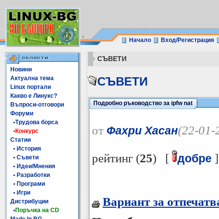
Начало
Вход/Регистрация
СЪВЕТИ
Новини
Актуална тема
СЪВЕТИ
Linux портали
Какво е Линукс?
Подробно ръководство за ipfw nat
Въпроси-отговори
Форуми
•Трудова борса
от
(22-01-
Фахри Хасан
•Конкурс
Статии
• История
рейтинг (
25
) [
]
добре
• Съвети
• Идеи/Мнения
• Разработки
• Програми
• Игри
Вариант за отпечатв
Дистрибуции
•
Поръчка на CD