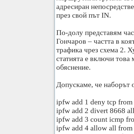
адресиран непосредстве
през свой път IN.
По-долу представям час
Гончаров – частта в коя
трафика чрез схема 2. Ху
статията е включи това
обяснение.
Допускаме, че наборът о
ipfw add 1 deny tcp from
ipfw add 2 divert 8668 al
ipfw add 3 count icmp fr
ipfw add 4 allow all from