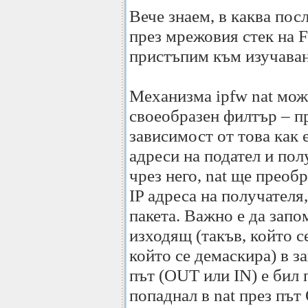
Вече знаем, в каква пос
през мрежовия стек на 
пристъпим към изучаване
Механизма ipfw nat може
своеобразен филтър – п
зависимост от това как е
адреси на подател и пол
чрез него, nat ще преобр
IP адреса на получателя
пакета. Важно е да запо
изходящ (такъв, който с
който се демаскира) в з
път (OUT или IN) е бил 
попаднал в nat през път