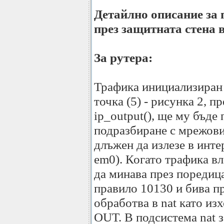
Детайлно описание за
през защитната стена 
За рутера:
Трафика инициализиран 
точка (5) - рисунка 2, п
ip_output(), ще му бъде
подразбиране с мрежови
длъжен да излезе в инте
em0). Когато трафика вл
да минава през поредица
правило 10130 и бива пре
обработва в nat като из
OUT. В подсистема nat з