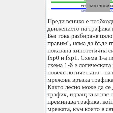
Преди всичко е необход
движението на трафика 
Без това разбиране цяло
правим", няма да бъде п
показана хипотетична с
fxp0 и fxp1. Схема 1-а п
схема 1-б е логическата
повече логическата - на
мрежова връзка трафика 
Както лесно може да се 
трафик, идващ към нас 
преминава трафика, кой
мрежата, към която е с