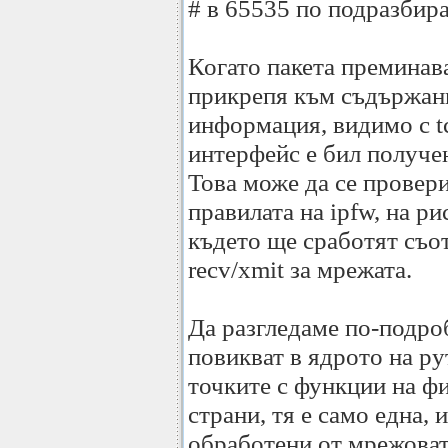
# в 65535 по подразбир
Когато пакета преминав
прикрепя към съдържан
информация, видимо с t
интерфейс е бил получен,
Това може да се провери
правилата на ipfw, на ри
където ще сработят съот
recv/xmit за мрежата.
Да разгледаме по-подроб
повикват в ядрото на ру
точките с функции на фи
страни, тя е само една, 
обработени от мрежоват