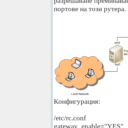
разрешаване преминаван
портове на този рутера.
Конфигурация:
/etc/rc.conf
gateway_enable="YES"