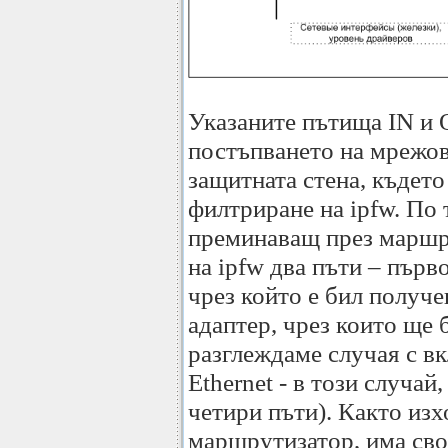
Указаните пътища IN и 
постъпването на мрежови
защитната стена, където
филтриране на ipfw. По 
преминаващ през маршру
на ipfw два пъти – първ
чрез който е бил получе
адаптер, чрез които ще 
разглеждаме случая с в
Ethernet - в този случай
четири пъти). Както из
маршрутизатор, има сво