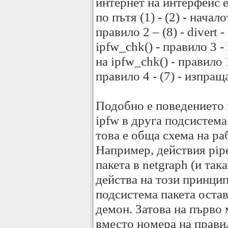
интернет на интерфейс 
по пътя (1) - (2) - начал
правило 2 – (8) - divert - 
ipfw_chk() - правило 3 - 
на ipfw_chk() - правило 
правило 4 - (7) - изпращ
Подобно е поведението 
ipfw в друга подсистема 
това е обща схема на ра
Например, действия pip
пакета в netgraph (и така
действа на този принцип.
подсистема пакета остав
демон. Затова на първо 
вместо номера на прави