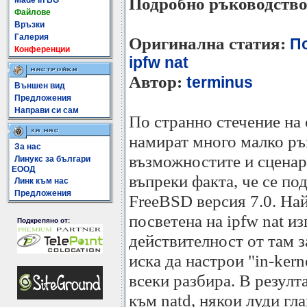
Подробно ръководство 
Made In BG
Файлове
Връзки
Галерия
Оригинална статия:
П
Конференции
ipfw nat
Автор:
terminus
Външен вид
Предложения
Направи си сам
По странно стечение на 
намират много малко ръ
За нас
възможностите и сценари
Линукс за българи
ЕООД
въпреки факта, че се по
Линк към нас
Предложения
FreeBSD версия 7.0. Най
посветена на ipfw nat из
Подкрепяно от:
действителност от там з
иска да настрои "in-kerne
всеки разбира. В резулт
към natd, някои луди гл