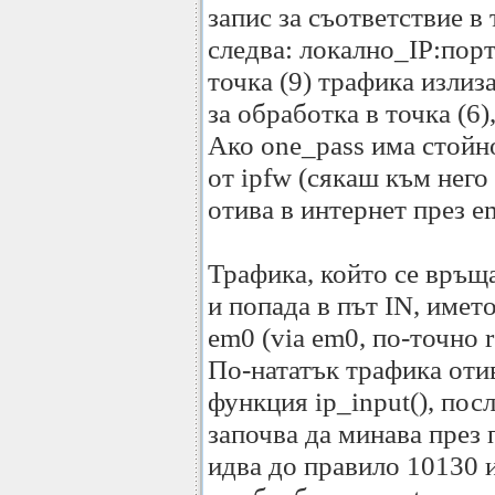
запис за съответствие в
следва: локално_IP:порт
точка (9) трафика излиза
за обработка в точка (6)
Ако one_pass има стойно
от ipfw (сякаш към него
отива в интернет през e
Трафика, който се връща
и попада в път IN, имет
em0 (via em0, по-точно r
По-нататък трафика отив
функция ip_input(), пос
започва да минава през 
идва до правило 10130 и