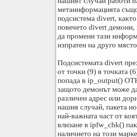
нашият случай работи na
метаинформацията също
подсистема divert, както
повечето divert демони,
да промени тази информ
изпратен на друго място
Подсистемата divert пре
от точки (9) в точката (
попада в ip_output() О
защото демонът може да
различен адрес или дори
нашия случай, пакета но
най-важната част от коя
влизане в ipfw_chk() па
наличието на този марк