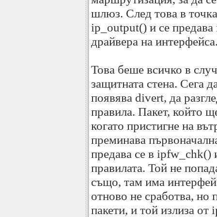
шлюз. След това в точка
ip_output() и се предава
драйвера на интерфейса
Това беше всичко в случ
защитната стена. Сега д
появява divert, да разг
правила. Пакет, който щ
когато пристигне на вът
преминава първоначална 
предава се в ipfw_chk()
правилата. Той не попад
също, там има интерфейс
отново не сработва, но 
пакети, и той излиза от 