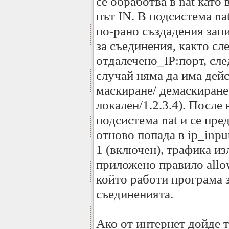
се обработва в nat като
път IN. В подсистема na
по-рано създадения запи
за съединения, както сл
отдалечено_IP:порт, сле
случай няма да има дейс
маскиране/ демаскиране 
локален/1.2.3.4). После 
подсистема nat и се пред
отново попада в ip_inpu
1 (включен), трафика из
приложено правило allow
който работи програма 
съединенията.
Ако от интернет дойде т