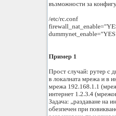
възможности за конфиг
/etc/rc.conf
firewall_nat_enable="YE
dummynet_enable="YES
Пример 1
Прост случай: рутер с 
в локалната мрежа и в и
мрежа 192.168.1.1 (мреж
интернет 1.2.3.4 (мрежо
Задача: „раздаване на и
обезпечен при повикване