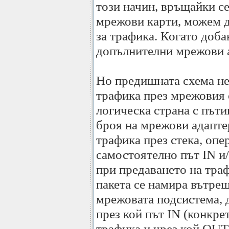
този начин, връщайки се
мрежови карти, можем д
за трафика. Когато доб
допълнителни мрежови а
Но предишната схема не
трафика през мрежовия 
логическа страна с път
броя на мрежови адапте
трафика през стека, опе
самостоятелно път IN и
при предаването на траф
пакета се намира вътре
мрежовата подсистема, 
през кой път IN (конкр
трафика и чрез кой OUT