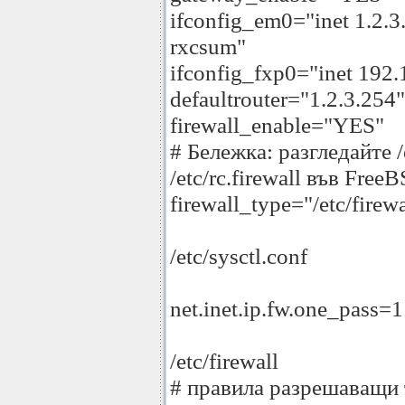
ifconfig_em0="inet 1.2.3
rxcsum"
ifconfig_fxp0="inet 192.
defaultrouter="1.2.3.254"
firewall_enable="YES"
# Бележка: разгледайте /e
/etc/rc.firewall във Free
firewall_type="/etc/firewa
/etc/sysctl.conf
net.inet.ip.fw.one_pass=1
/etc/firewall
# правила разрешаващи 