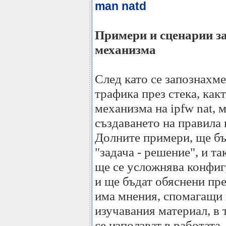
man natd
Примери и сценарии за
механизма
След като се запознахм
трафика през стека, как
механизма на ipfw nat,
създаването на правила 
Долните примери, ще бъ
"задача - решение", и т
ще се усложнява конфиг
и ще бъдат обяснени пр
има мнения, спомагащи 
изучавания материал, в 
се използват в работата.