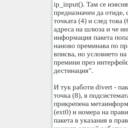
ip_input(). Там се изясн
предназначен да отиде, 
точката (4) и след това 
адреса на шлюза и че ин
информация пакета попа
наново преминава по пр
вписва, но условието на 
премини през интерфейс
дестинация".
И тук работи divert - па
точка (8), в подсистемат
прикрепена метаинформа
(ext0) и номера на прав
пакета в указания в прав