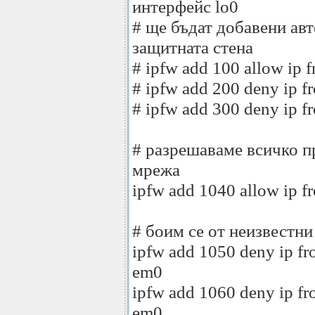
интерфейс lo0
# ще бъдат добавени ав
защитната стена
# ipfw add 100 allow ip f
# ipfw add 200 deny ip f
# ipfw add 300 deny ip f
# разрешаваме всичко п
мрежа
ipfw add 1040 allow ip f
# боим се от неизвестни
ipfw add 1050 deny ip fr
em0
ipfw add 1060 deny ip fr
em0