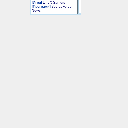
[Игри]
LinuX Gamers
[Програми]
SourceForge
News