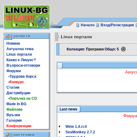
Начало
Вход/Регистрация
Linux портали
Новини
Актуална тема
Колекция:
Програми
Общо:
5
Linux портали
Какво е Линукс?
Въпроси-отговори
Форуми
Авгус
•Трудова борса
•
Конкурс
Статии
Дистрибуции
•
Поръчка на CD
Made In BG
Last news
Файлове
Връзки
Февруа
Галерия
Конференции
Wine 1.4.rc4
SeaMonkey 2.7.2