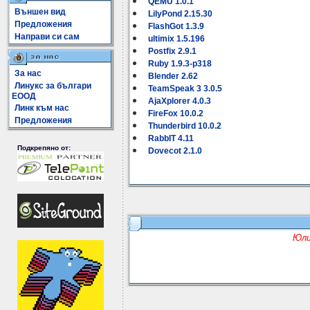
QEMU 1.0.1
Външен вид
LilyPond 2.15.30
Предложения
FlashGot 1.3.9
Направи си сам
ultimix 1.5.196
Postfix 2.9.1
Ruby 1.9.3-p318
За нас
Blender 2.62
Линукс за българи
TeamSpeak 3 3.0.5
ЕООД
AjaXplorer 4.0.3
Линк към нас
FireFox 10.0.2
Предложения
Thunderbird 10.0.2
RabbIT 4.11
Подкрепяно от:
Dovecot 2.1.0
Юли