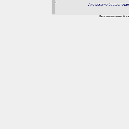
Ако искате да препеч
Изпълнението отне: 0 wal