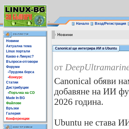
Начало
Вход/Регистрация
Новини
Новини
Актуална тема
Canonical ще интегрира ИИ в Ubuntu
Linux портали
Какво е Линукс?
Въпроси-отговори
от
DeepUltramarine
Форуми
•Трудова борса
•
Конкурс
Canonical обяви н
Статии
Дистрибуции
добавяне на ИИ фу
•
Поръчка на CD
Made In BG
2026 година.
Файлове
Връзки
Галерия
Конференции
Ubuntu не става ИИ