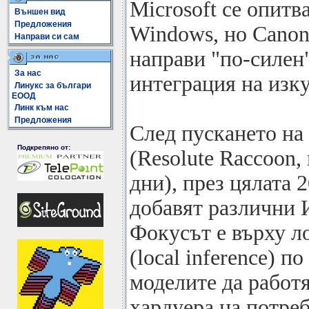
Microsoft се опитв
Външен вид
Предложения
Windows, но Canoni
Направи си сам
направи "по-силен
За нас
интеграция на изку
Линукс за българи
ЕООД
Линк към нас
Предложения
След пускането на
Подкрепяно от:
(Resolute Raccoon,
дни), през цялата 2
добавят различни
Фокусът е върху л
(local inference) 
моделите да работ
хардуера на потреб