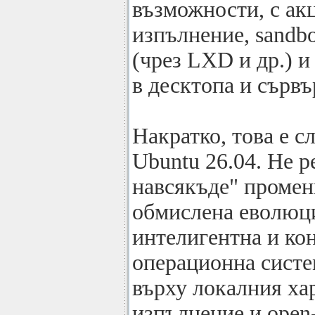
възможности, с ак
изпълнение, sandb
(чрез LXD и др.) 
в десктопа и сървъ
Накратко, това е с
Ubuntu 26.04. Не
навсякъде" промени
обмислена еволюц
интелигентна и ко
операционна систе
върху локалния ха
изпълнение и open