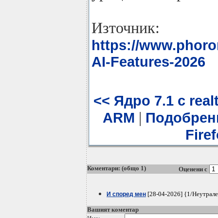
Източник:
https://www.phor
AI-Features-2026
<< Ядро 7.1 с rea
|
ARM
Подобрени
Fire
Коментари: (общо 1)
Оценени с
[28-04-2026] {1/Неутрал
И според мен
Вашият коментар