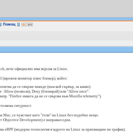
Помощ
ch, вече официално има версия за Linux.
wall (мрежов монитор плюс блокер), който:
опитва да се свърже накъде (към кой сървър, за какво).
 Allow (позволи), Deny (блокирай) или "Allow once".
р. "Firefox никога да не се свързва към Mozilla telemetry").
 толкова сигурност.
а Mac, се чувстват като "голи" на Linux без подобно нещо.
от Objective Development) е направил една.
зва eBPF (модерна технология в ядрото на Linux за прихващане на трафик).