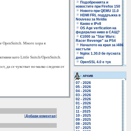
Подобренията и
новостите при Firefox 150
Новото при QEMU 11.0
HDMI FRL поддръжка в
Nouveau за Nvidia
Какво е IPv8
OS Age verfication на
федерално ниво в САЩ?
€1000 за "Star Wars:
Racer Revenge" за PS4
се OpenSnitch. Много хора я
Началото на края за i486
настъпи
Nginx 1.30.0 бе пусната
ктивни като Little Snitch/OpenSnitch.
днес
OpenSSL 4.0 е тук
ст, да се чувстват по-малко следени от
АРХИВ
07 - 2026
05 - 2026
04 - 2026
03 - 2026
02 - 2026
01 - 2026
12 - 2025
11 - 2025
10 - 2025
[
]
Добави коментар
09 - 2025
08 - 2025
07 - 2025