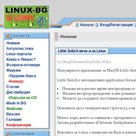
Начало
Вход/Регистрация
Новини
Новини
Актуална тема
Little Snitch вече и за Linux
Linux портали
Какво е Линукс?
от
DeepUltramarine(9-04-2026)
Въпроси-отговори
Популярното приложение за MacOS Little Snit
Форуми
•Трудова борса
Little Snitch е интерактивен application fire
•
Конкурс
Статии
Показва ви в реално време коя програма се 
Дистрибуции
Изскача ви предупреждение и вие решавате:
•
Поръчка на CD
Можете да създавате постоянни правила (нап
Made In BG
Основната цел е поверителност (privacy), а не
Файлове
Връзки
Много хора, които са свикнали с програмата н
Галерия
Затова разработчикът (Christian Starkjohann 
Конференции
Версията за Linux e написана на Rust и изпол