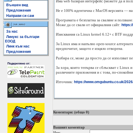
Има web базиран интерфейс (можете да я полз
Външен вид
Предложения
Не е 100% идентична с MacOS версията — на L
Направи си сам
Програмата е безплатна за сваляне и ползване
Може да се свали от официалния сайт:
https:/
За нас
Изисквания са Linux kernel 6.12+ с BTF подд
Линукс за българи
ЕООД
За Linux има и напълно open-source алтернати
Линк към нас
предпочитат, защото е изцяло отворена.
Предложения
Разбира се, може да просто да се използват ne
Подкрепяно от:
За хора, които тепърва се сблъскват с Linux 
различните приложения и с това, по-спокойни
Източник:
https://www.omgubuntu.co.uk/2026/04
Коментари: (общо 0)
Вашият коментар
Име: