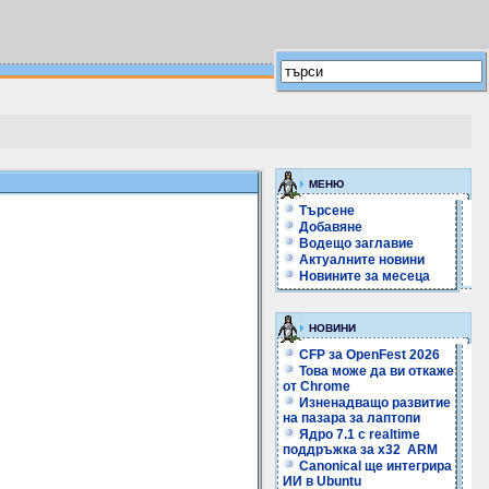
МЕНЮ
Търсене
Добавяне
Водещо заглавие
Актуалните новини
Новините за месеца
НОВИНИ
CFP за OpenFest 2026
Това може да ви откаже
от Chrome
Изненадващо развитие
на пазара за лаптопи
Ядро 7.1 с realtime
поддръжка за x32 ARM
Canonical ще интегрира
ИИ в Ubuntu