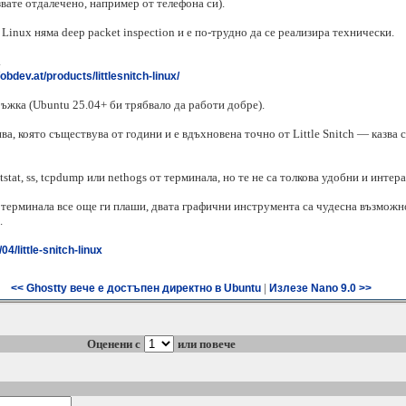
вате отдалечено, например от телефона си).
inux няма deep packet inspection и е по-трудно да се реализира технически.
.
/obdev.at/products/littlesnitch-linux/
ръжка (Ubuntu 25.04+ би трябвало да работи добре).
ва, която съществува от години и е вдъхновена точно от Little Snitch — казва 
tstat, ss, tcpdump или nethogs от терминала, но те не са толкова удобни и интера
и терминала все още ги плаши, двата графични инструмента са чудесна възможно
.
/little-snitch-linux
|
<< Ghostty вече е достъпен директно в Ubuntu
Излезе Nano 9.0 >>
Оценени с
или повече