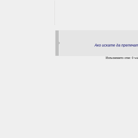
Ако искате да препеч
Изпълнението отне: 0 wal