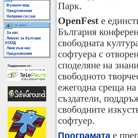
Парк.
Външен вид
Предложения
Направи си сам
OpenFest
e единств
България конферен
За нас
Линукс за българи
свободната култур
ЕООД
Линк към нас
софтуера с отворен
Предложения
споделяне на знани
Подкрепяно от:
свободното творчес
ежегодна среща на
създатели, поддръ
свободните изкуст
софтуер.
е преп
Програмата