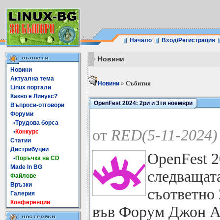
Начало
Вход/Регистрация
Новини
Новини
Актуална тема
»
Събития
Новини
Linux портали
Какво е Линукс?
OpenFest 2024: 2ри и 3ти ноември
Въпроси-отговори
Форуми
•Трудова борса
от
RED(5-11-2024)
•
Конкурс
Статии
Дистрибуции
OpenFest 2
•
Поръчка на CD
Made In BG
следващата
Файлове
Връзки
съответно 
Галерия
Конференции
във Форум Джон А