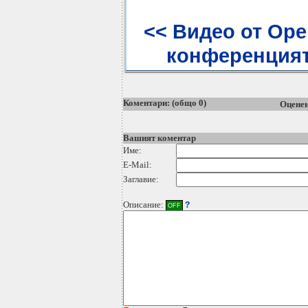
<< Видео от Ope
конференцият
Коментари: (общо 0)
Оценен
Вашият коментар
Име:
E-Mail:
Заглавие:
Описание:
?
OFF