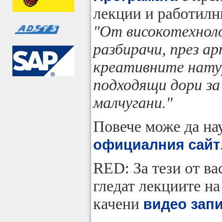
лекции и работилн
"Oт високотехноло
разбирачи, през ар
креативните нату
подходящи дори з
малчугани."
Повече може да нау
официалния сайт
RED: За тези от ва
гледат лекциите на
качени
видео запи