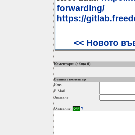
forwarding/
https://gitlab.fr
<< Новото във
Коментари: (общо 0)
Вашият коментар
Име:
E-Mail:
Заглавие:
Описание:
?
OFF