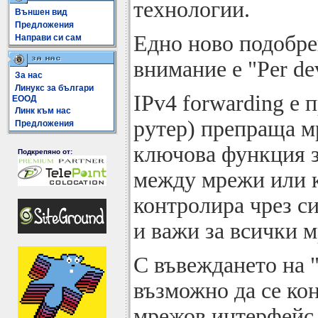
технологии.
Външен вид
Предложения
Едно ново подобрен
Направи си сам
внимание е "Per de
За нас
Линукс за българи
IPv4 forwarding е
ЕООД
Линк към нас
рутер) препраща м
Предложения
ключова функция за
Подкрепяно от:
между мрежи или к
контролира чрез си
и важи за всички 
С въвеждането на "
възможно да се ко
мрежов интерфейс 