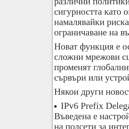
различни политики
сигурността като 
намалявайки риска
ограничаване на в
Новат функция е о
сложни мрежови сц
променят глобални
сървъри или устро
Някои други новост
IPv6 Prefix Deleg
Въведена е настройк
на подсети за инте