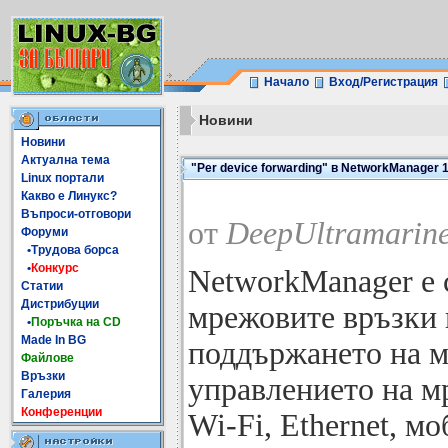
Начало
Вход/Регистрация
Новини
Новини
Актуална тема
"Per device forwarding" в NetworkManager 1
Linux портали
Какво е Линукс?
Въпроси-отговори
от
DeepUltramarine
Форуми
•Трудова борса
•
Конкурс
NetworkManager е 
Статии
Дистрибуции
мрежовите връзки 
•
Поръчка на CD
Made In BG
поддържането на м
Файлове
Връзки
управлението на м
Галерия
Конференции
Wi-Fi, Ethernet, м