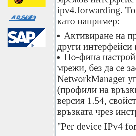
ipv4.forwarding. Т
като например:
Активиране на пр
други интерфейси (
По-фина настрой
мрежи, без да се за
NetworkManager упр
(профили на връзк
версия 1.54, свойс
връзката чрез инс
"Per device IPv4 f