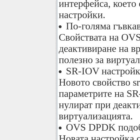
интерфейса, което
настройки.
По-голяма гъвка
Свойствата на OVS 
деактивиране на вр
полезно за виртуа
SR-IOV настрой
Новото свойство sr
параметрите на SR-I
нулират при деакти
виртуализацията.
OVS DPDK подо
Новата настройка o