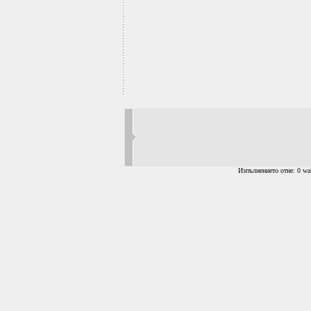
Изпълнението отне: 0 wal