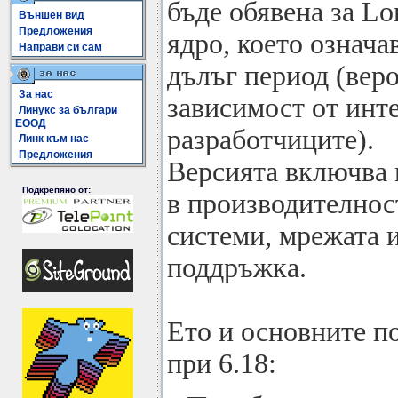
бъде обявена за Lo
Външен вид
Предложения
ядро, което означа
Направи си сам
дълъг период (веро
За нас
зависимост от инте
Линукс за българи
ЕООД
разработчиците).
Линк към нас
Предложения
Версията включва
Подкрепяно от:
в производителнос
системи, мрежата 
поддръжка.
Ето и основните п
при 6.18: