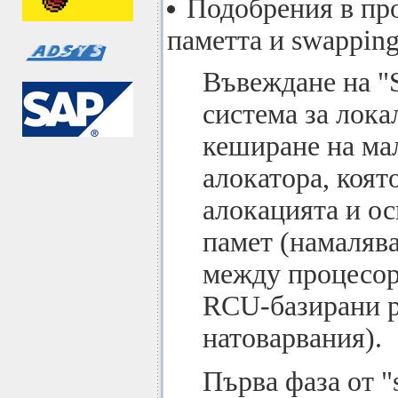
Подобрения в пр
паметта и swapping
Въвеждане на "S
система за лок
кеширане на ма
алокатора, коят
алокацията и о
памет (намаляв
между процесор
RCU-базирани 
натоварвания).
Първа фаза от "