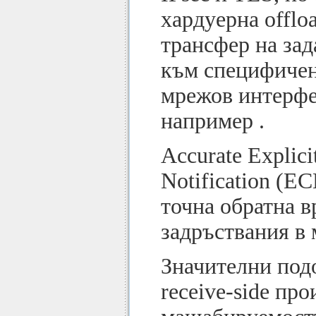
хардуерна offlo
трансфер на зад
към специфичен
мрежов интерфе
например .
Accurate Explici
Notification (EC
точна обратна в
задръствания в 
Значителни под
receive-side пр