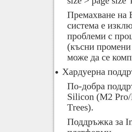
size > page size' 
Премахване на B
система е изкл
проблеми с проц
(късни промени 
може да се ком
Хардуерна поддр
По-добра поддр
Silicon (M2 Pro
Trees).
Поддръжка за In