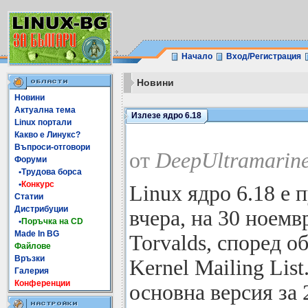
Начало
Вход/Регистрация
Новини
Новини
Актуална тема
Излезе ядро 6.18
Linux портали
Какво е Линукс?
Въпроси-отговори
от
DeepUltramarine
Форуми
•Трудова борса
•
Конкурс
Linux ядро 6.18 е
Статии
Дистрибуции
вчера, на 30 ноемвр
•
Поръчка на CD
Made In BG
Torvalds, според о
Файлове
Връзки
Kernel Mailing List
Галерия
Конференции
основна версия за 2