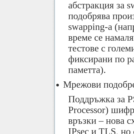
абстракция за s
подобрява прои
swapping-а (нап
време се намаля
тестове с голем
фиксирани по р
паметта).
Мрежови подобр
Поддръжка за PS
Processor) шиф
връзки – нова с
IPsec и TLS, но