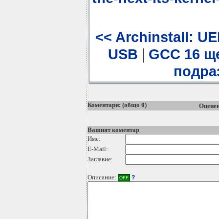
<< Archinstall: UE
|
USB
GCC 16 ще
подра
Коментари: (общо 0)
Оценен
Вашият коментар
Име:
E-Mail:
Заглавие:
Описание:
?
OFF