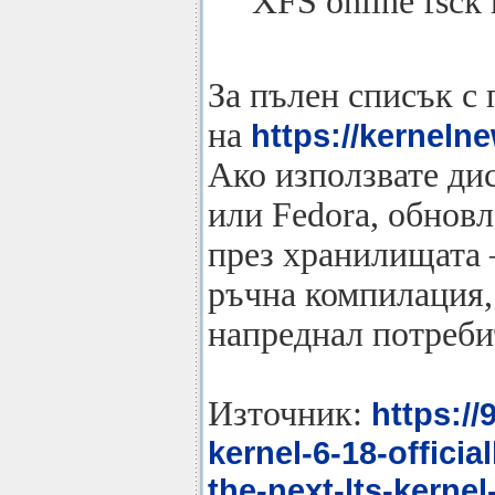
XFS online fsck
За пълен списък с
на
https://kerneln
Ако използвате ди
или Fedora, обнов
през хранилищата 
ръчна компилация, 
напреднал потреби
Източник:
https://
kernel-6-18-officia
the-next-lts-kernel