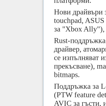
платформи.
Нови драйвъри з
touchpad, ASUS
за "Xbox Ally")
Rust-поддръжка:
драйвер, атомар
се изпълняват и
прекъсване), ma
bitmaps.
Поддръжка за 
(PTW feature de
AVIC за гъсти,