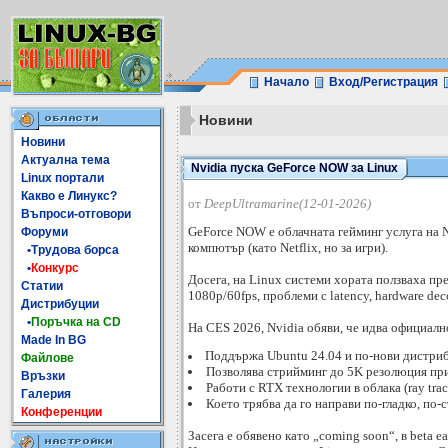
Начало
Вход/Регистрация
Новини
Новини
Актуална тема
Nvidia пуска GeForce NOW за Linux
Linux портали
Какво е Линукс?
от
DeepUltramarine(12-01-2026)
Въпроси-отговори
GeForce NOW е облачната гейминг услуга на N
Форуми
компютър (като Netflix, но за игри).
•Трудова борса
•
Конкурс
Досега, на Linux системи хората ползваха пр
Статии
1080p/60fps, проблеми с latency, hardware deco
Дистрибуции
•
Поръчка на CD
На CES 2026, Nvidia обяви, че идва официалн
Made In BG
Поддържа Ubuntu 24.04 и по-нови дистри
Файлове
Позволява стрийминг до 5K резолюция при 
Връзки
Работи с RTX технологии в облака (ray trac
Галерия
Което трябва да го направи по-гладко, по-
Конференции
Засега е обявено като „coming soon“, в beta ea