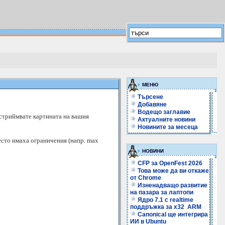
МЕНЮ
Търсене
Добавяне
Водещо заглавие
 стриймвате картината на вашия
Актуалните новини
Новините за месеца
есто имаха ограничения (напр. max
НОВИНИ
CFP за OpenFest 2026
Това може да ви откаже
от Chrome
Изненадващо развитие
на пазара за лаптопи
Ядро 7.1 с realtime
поддръжка за x32 ARM
Canonical ще интегрира
ИИ в Ubuntu