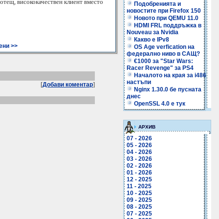
ботещ, висококачествен клиент вместо
Подобренията и
новостите при Firefox 150
Новото при QEMU 11.0
HDMI FRL поддръжка в
Nouveau за Nvidia
Какво е IPv8
ени >>
OS Age verfication на
федерално ниво в САЩ?
€1000 за "Star Wars:
Racer Revenge" за PS4
Началото на края за i486
настъпи
[
]
Добави коментар
Nginx 1.30.0 бе пусната
днес
OpenSSL 4.0 е тук
АРХИВ
07 - 2026
05 - 2026
04 - 2026
03 - 2026
02 - 2026
01 - 2026
12 - 2025
11 - 2025
10 - 2025
09 - 2025
08 - 2025
07 - 2025