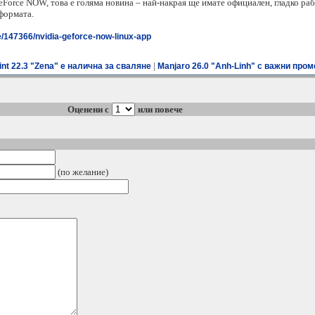
GeForce NOW, това е голяма новина – най-накрая ще имате официален, гладко ра
формата.
/147366/nvidia-geforce-now-linux-app
|
int 22.3 "Zena" е налична за сваляне
Manjaro 26.0 "Anh-Linh" с важни пром
Оценени с
или повече
(по желание)