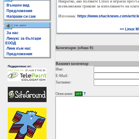
Накратко, ако ползвате Linux и играеш през 
Външен вид
всевъзможни трикове за използването на плат
Предложения
Източник:
https://www.shacknews.com/article
Направи си сам
<< Linux M
За нас
Линукс за българи
ЕООД
Коментари: (общо 0)
Линк към нас
Предложения
Вашият коментар
Подкрепяно от:
Име:
E-Mail:
Заглавие:
Описание:
?
OFF