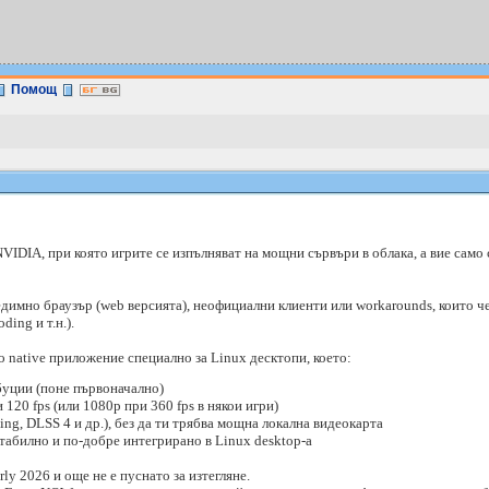
Помощ
VIDIA, при която игрите се изпълняват на мощни сървъри в облака, а вие само
едимно браузър (web версията), неофициални клиенти или workarounds, които ч
ding и т.н.).
о native приложение специално за Linux десктопи, което:
буции (поне първоначално)
120 fps (или 1080p при 360 fps в някои игри)
ing, DLSS 4 и др.), без да ти трябва мощна локална видеокарта
стабилно и по-добре интегрирано в Linux desktop-а
rly 2026 и още не е пуснато за изтегляне.