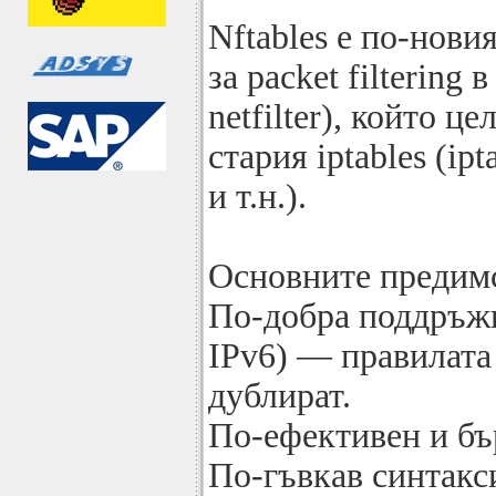
Nftables е по-нови
за packet filtering 
netfilter), който ц
стария iptables (ipta
и т.н.).
Основните предимст
По-добра поддръжка
IPv6) — правилата 
дублират.
По-ефективен и бър
По-гъвкав синтакс