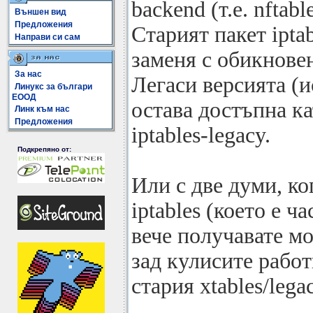
backend (т.е. nftable
Външен вид
Предложения
Старият пакет iptab
Направи си сам
заменя с обикновен
За нас
Легаси версията (и
Линукс за българи
ЕООД
остава достъпна ка
Линк към нас
Предложения
iptables-legacy.
Подкрепяно от:
Или с две думи, ко
iptables (което е ча
вече получавате мо
зад кулисите работи
стария xtables/lega