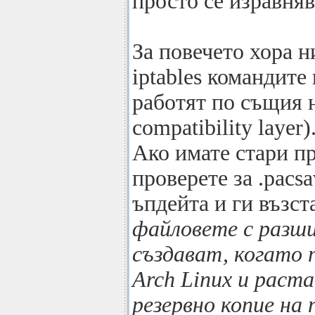
просто се изравняв
За повечето хора 
iptables командите
работят по същия 
compatibility layer)
Ако имате стари пра
проверете за .pacs
ъпдейта и ги възст
файловете с разши
създават, когато 
Arch Linux и pacm
резервно копие на