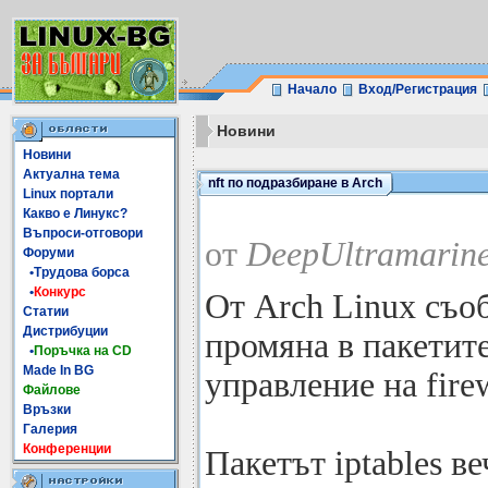
Начало
Вход/Регистрация
Новини
Новини
Актуална тема
nft по подразбиране в Arch
Linux портали
Какво е Линукс?
Въпроси-отговори
от
DeepUltramarine
Форуми
•Трудова борса
•
Конкурс
От Arch Linux съо
Статии
Дистрибуции
промяна в пакетите
•
Поръчка на CD
Made In BG
управление на firew
Файлове
Връзки
Галерия
Конференции
Пакетът iptables ве