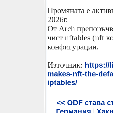
Промяната е активн
2026г.
От Arch препоръчв
чист nftables (nft 
конфигурации.
Източник:
https://
makes-nft-the-defa
iptables/
<< ODF става с
|
Германия
Хакн