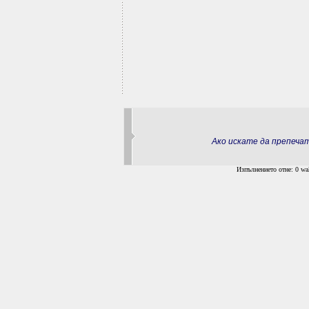
Ако искате да препеч
Изпълнението отне: 0 wal