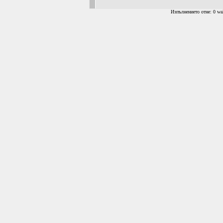
Изпълнението отне: 0 wal