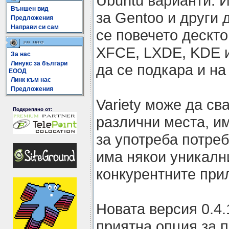
Ubuntu варианти. 
Външен вид
за Gentoo и други
Предложения
Направи си сам
се повечето дескто
XFCE, LXDE, KDE 
За нас
Линукс за българи
да се подкара и на
ЕООД
Линк към нас
Предложения
Variety може да св
Подкрепяно от:
различни места, и
за употреба потре
има някои уникалн
конкурентните при
Новата версия 0.4
приятна опция за п