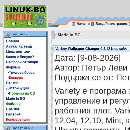
Начало
Вход/Регистрация
Made In BG
Новини
Актуална тема
Variety Wallpaper Changer 0.4.12 [нестабил
Linux портали
Датa: [9-08-2026]
Какво е Линукс?
Въпроси-отговори
Автор: Петър Леви
Форуми
•Трудова борса
Подържа се от: Пе
•
Конкурс
Статии
Variety е програма
Дистрибуции
•
Поръчка на CD
управление и регу
Made In BG
Файлове
работния плот. Var
Връзки
Галерия
12.04, 12.10, Mint,
Конференции