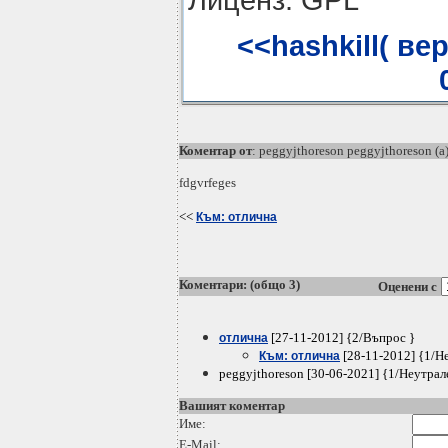
<<hashkill( вер.
Коментар от
: peggyjthoreson peggyjthoreson (a
fdgvrfeges
<<
Към: отлична
Коментари: (общо 3)
Оценени с
[27-11-2012] {2/Въпрос }
отлична
[28-11-2012] {1/Н
Към: отлична
peggyjthoreson [30-06-2021] {1/Неутрал
Вашият коментар
Име:
E-Mail: