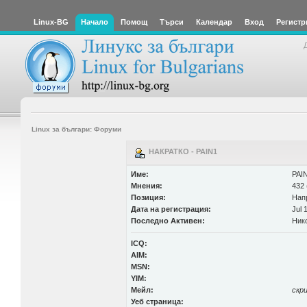
Linux-BG
Начало
Помощ
Търси
Календар
Вход
Регистр
Linux за българи: Форуми
НАКРАТКО - PAIN1
Име:
PAI
Мнения:
432 
Позиция:
Нап
Дата на регистрация:
Jul 
Последно Активен:
Ник
ICQ:
AIM:
MSN:
YIM:
Мейл:
скр
Уеб страница: