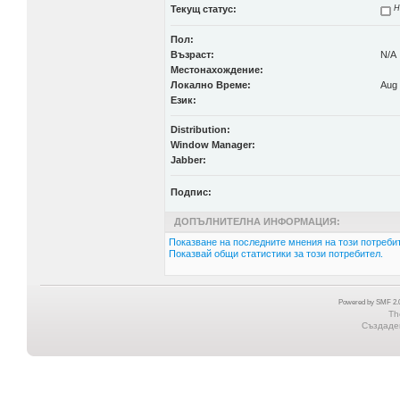
Текущ статус:
Н
Пол:
Възраст:
N/A
Местонахождение:
Локално Време:
Aug 
Език:
Distribution:
Window Manager:
Jabber:
Подпис:
ДОПЪЛНИТЕЛНА ИНФОРМАЦИЯ:
Показване на последните мнения на този потребит
Показвай общи статистики за този потребител.
Powered by SMF 2.0
Th
Създаден