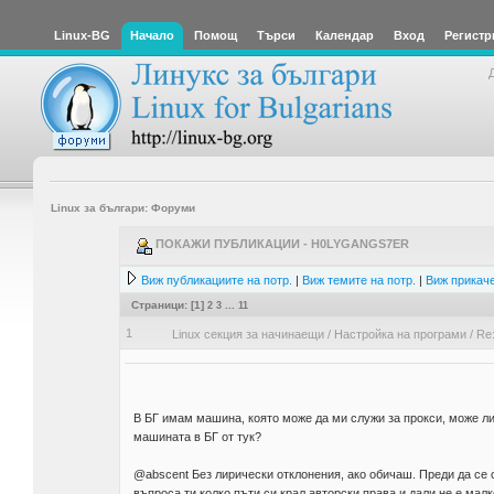
Linux-BG
Начало
Помощ
Търси
Календар
Вход
Регистр
Linux за българи: Форуми
ПОКАЖИ ПУБЛИКАЦИИ - H0LYGANGS7ER
Виж публикациите на потр.
|
Виж темите на потр.
|
Виж прикаче
Страници: [
1
]
2
3
...
11
1
Linux секция за начинаещи
/
Настройка на програми
/
Re
В БГ имам машина, която може да ми служи за прокси, може ли
машината в БГ от тук?
@abscent Без лирически отклонения, ако обичаш. Преди да се
въпроса ти колко пъти си крал авторски права и дали не е мал