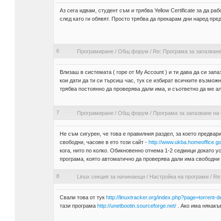
Аз сега идвам, студент съм и трябва Yellow Certificate за да 
след като ги обявят. Просто трябва да прекарам дни наред пред
6
Програмиране
/
Общ форум
/
Re: Програма за запазване
Влизаш в системата ( горе от My Account ) и ти дава да си зап
кои дати да ти си търсиш час, тук се избират всичките възможн
трябва постоянно да проверява дали има, и съответно да ме ал
7
Програмиране
/
Общ форум
/
Програма за запазване на 
Не съм сигурен, че това е правилния раздел, за което предвар
свободни, часове в ето този сайт -
http://www.ukba.homeoffice.go
кога, нито по колко. Обикновенно отнема 1-2 седмици докато у
програма, която автоматично да проверява дали има свободни
8
Linux секция за начинаещи
/
Настройка на програми
/
Re
Свали това от тук
http://linuxtracker.org/index.php?page=torren
тази програма
http://unetbootin.sourceforge.net/
. Ако има някакъ