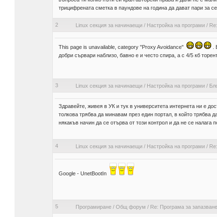
трицифрената сметка в паундове на година да дават пари за се
2
Linux секция за начинаещи
/
Настройка на програми
/
Re
This page is unavailable, category "Proxy Avoidance"
. 
добри сървари наблизо, бавно е и често спира, а с 4/5 кб торент
3
Linux секция за начинаещи
/
Настройка на програми
/
Бл
Здравейте, живея в УК и тук в университета интернета ни е до
толкова трябва да минавам през един портал, в който трябва да
някакъв начин да се отърва от този контрол и да не се налага по
4
Linux секция за начинаещи
/
Настройка на програми
/
Re
Google - UnetBootIn
5
Програмиране
/
Общ форум
/
Re: Програма за запазване