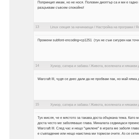
Попринцип имам, но не нося. Половин диоптър са и ми е гадно 
разцъквам съвсем спокойно!
13
Linux секция за начинаещи
/
Настройка на програми
/
R
Промени subfont-encoding=cp1251 (тук не съм сигурен как точн
14
Хумор, сатира и забава
/
Живота, вселената и някакви 
Warcraft III, чудя се днес дали да не пробвам пак, но май няма
15
Хумор, сатира и забава
/
Живота, вселената и някакви 
Тук мисля, че е мястото за такава доста объркана тема. Като 
доста често ме заболяваше глава. Миналата седмицаси преинс
Warcraft III. След час и нещо "циклене" в играта ме заболя гла
е съвпадение или нещо наистина ми тормози очите. Аз се сетих