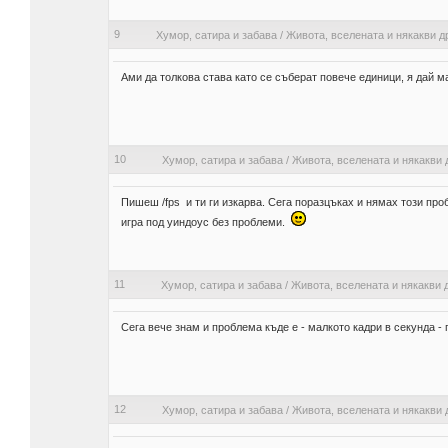
9
Хумор, сатира и забава
/
Живота, вселената и някакви д
Ами да толкова става като се съберат повече единици, я дай ма
10
Хумор, сатира и забава
/
Живота, вселената и някакви 
Пишеш /fps и ти ги изкарва. Сега поразцъках и нямах този про
игра под уиндоус без проблеми.
11
Хумор, сатира и забава
/
Живота, вселената и някакви 
Сега вече знам и проблема къде е - малкото кадри в секунда - 
12
Хумор, сатира и забава
/
Живота, вселената и някакви 