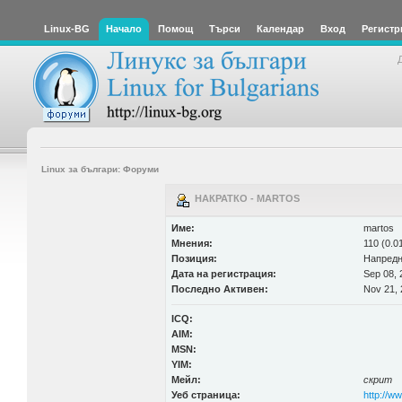
Linux-BG
Начало
Помощ
Търси
Календар
Вход
Регистр
Linux за българи: Форуми
НАКРАТКО - MARTOS
Име:
martos
Мнения:
110 (0.0
Позиция:
Напредн
Дата на регистрация:
Sep 08, 
Последно Активен:
Nov 21, 
ICQ:
AIM:
MSN:
YIM:
Мейл:
скрит
Уеб страница:
http://w