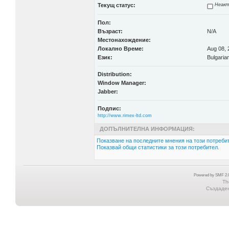
Текущ статус:
Неакт
Пол:
Възраст:
N/A
Местонахождение:
Локално Време:
Aug 08, 
Език:
Bulgaria
Distribution:
Window Manager:
Jabber:
Подпис:
http://www.rimex-ltd.com
ДОПЪЛНИТЕЛНА ИНФОРМАЦИЯ:
Показване на последните мнения на този потребит
Показвай общи статистики за този потребител.
Powered by SMF 2.0
Th
Създадена