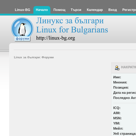
Linux-BG
Начало
Помощ
Търси
Календар
Вход
Регистр
Linux за българи: Форуми
НАКРАТК
Име:
Мнения:
Позиция:
Дата на реги
Последно Ак
ICQ:
AIM:
MSN:
YIM:
Мейл:
Уеб страница