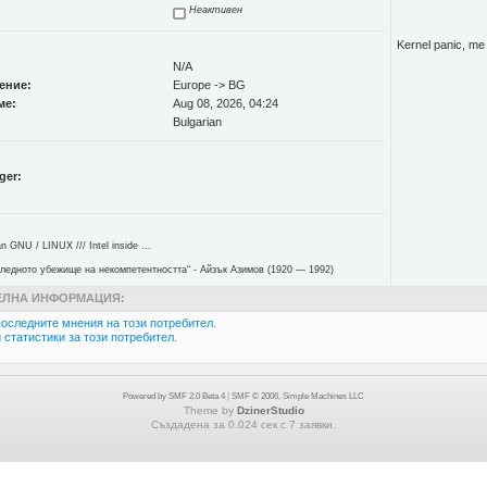
Неактивен
Kernel panic, me -
N/A
ение:
Europe -> BG
ме:
Aug 08, 2026, 04:24
Bulgarian
ger:
 GNU / LINUX /// Intel inside ...
ледното убежище на некомпетентността“ - Айзък Азимов (1920 — 1992)
ЛНА ИНФОРМАЦИЯ:
оследните мнения на този потребител.
статистики за този потребител.
Powered by SMF 2.0 Beta 4
|
SMF © 2006, Simple Machines LLC
Theme by
DzinerStudio
Създадена за 0.024 сек с 7 заявки.