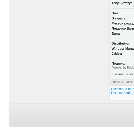
Текущ статус:
Пол:
Възраст:
Местонахожд
Локално Вре
Език:
Distribution:
Window Mana
Jabber:
Подпис:
Powered by Debian
„Насилието е пос
ДОПЪЛНИТЕ
Показване на п
Показвай общи 