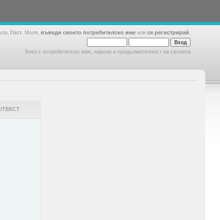
шла,
Гост
. Моля,
въведи своето потребителско име
или
се регистрирай
.
Влез с потребителско име, парола и продължителност на сесията
/ТЕКСТ