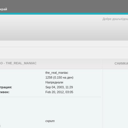
ирай
Добре дошъл/до
О - THE_REAL_MANIAC
СНИМКА
the_real_maniac
1258 (0.150 на ден)
Напреднали
страция:
Sep 04, 2003, 11:29
тивен:
Feb 20, 2012, 03:05
скрит
: