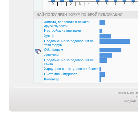
0
1
2
3
4
5
6
7
8
9
НАЙ-ПОПУЛЯРЕН ФОРУМ ПО БРОЙ ПУБЛИКАЦИИ
Живота, вселената и някакви
други глупости
Настройка на програми
Хумор
Предложения за подобрения на
този форум
Общ форум
Десктопи
Предложения за подобрения на
сайта
Хардуерни и софтуерни проблеми
Системна Сигурност
Коментар
Powered by SMF 2.0
Th
Създадена