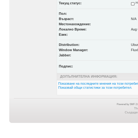
Текущ статус:
Н
Пол:
Възраст:
N/A
Местонахождение:
Локално Време:
Aug 
Език:
Distribution:
Ubun
Window Manager:
Flux
Jabber:
Подпис:
ДОПЪЛНИТЕЛНА ИНФОРМАЦИЯ:
Показване на последните мнения на този потребит
Показвай общи статистики за този потребител.
Powered by SMF 2.0
Th
Създаден