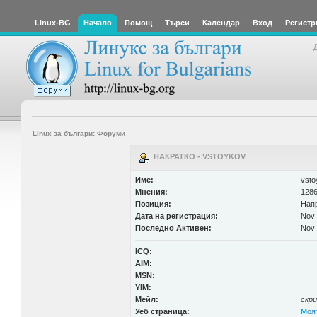
Linux-BG
Начало
Помощ
Търси
Календар
Вход
Регистр
Linux за българи: Форуми
НАКРАТКО - VSTOYKOV
Име:
vsto
Мнения:
1286
Позиция:
Нап
Дата на регистрация:
Nov 
Последно Активен:
Nov 
ICQ:
AIM:
MSN:
YIM:
Мейл:
скр
Уеб страница:
Моят