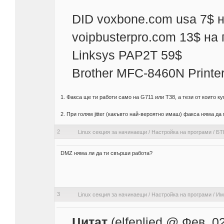
DID voxbone.com usa 7$ 
voipbusterpro.com 13$ на 
Linksys PAP2T 59$
Brother MFC-8460N Printer
1. Факса ще ти работи само на G711 или T38, а тези от които 
2. При голям jitter (какъвто най-вероятно имаш) факса няма да
2
Linux секция за начинаещи
/
Настройка на програми
/
БТК
DMZ няма ли да ти свърши работа?
3
Linux секция за начинаещи
/
Настройка на програми
/
Им
Цитат
(elfenlied @ Фев. 0