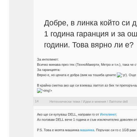
Добре, в линка който си 
1 година гаранция и за о
години. Това вярно ли е?
За интелинет:
Всичко минава през тях (ТехноМакерти, Метро и т.н.), така че 
За гаранцията:
Вярно е, но цената е добра (виж на тошиба цените
). Още
В крайна сметка ако ще си вземаш лаптоп аз бих ти препоръчал
'>
14
Нетехнически теми
/
Идеи и мнения
/
Лаптопи dell
Ако ще си купуваш DELL, направи го от
Интелинет
.
Аз ползвам DELL вече 1 година и съм изключително доволен от
P.S. Това е моята машинка
машинка
. Поръчах си го с 1GB рам 