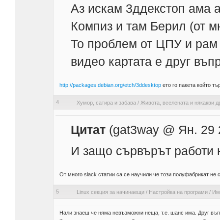
Аз искам 3ддекстоп ама 
Компиз и там Берил (от м
То проблем от ЦПУ и рам
видео картата е друг въп
http://packages.debian.org/etch/3ddesktop
ето го пакета който тъ
4
Хумор, сатира и забава
/
Живота, вселената и някакви д
Цитат
(gat3way @ Ян. 29 
И защо сървърът работи 
От много slack статии са се научили че този полуфабрикат не 
5
Linux секция за начинаещи
/
Настройка на програми
/
Им
Нали знаеш че няма невъзможни неща, т.е. шанс има. Друг въп