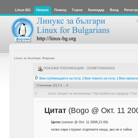
Linux-BG
Начало
Помощ
Търси
Календар
Вход
Регистр
Linux за българи: Форуми
ПОКАЖИ ПУБЛИКАЦИИ - SOMETHINGBAD
Виж публикациите на потр.
|
Виж темите на потр.
|
Виж прикаче
Страници: [
1
]
2
3
...
6
1
Linux секция за начинаещи
/
Настройка на хардуер
/
Fax 
Цитат
(Bogo @ Окт. 11 20
Цитат
(senser @ Окт. 11 2008,21:09)
колко пари струват отделните неща, ако не е тайна