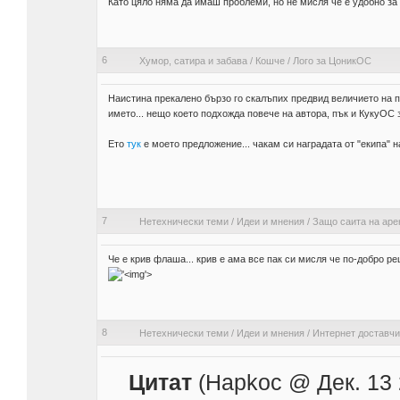
Като цяло няма да имаш проблеми, но не мисля че е удобно за
6
Хумор, сатира и забава
/
Кошче
/
Лого за ЦоникОС
Наистина прекалено бързо го скалъпих предвид величието на п
името... нещо което подхожда повече на автора, пък и КукуОС 
Ето
тук
е моето предложение... чакам си наградата от "екипа" 
7
Нетехнически теми
/
Идеи и мнения
/
Защо саита на аре
Че е крив флаша... крив е ама все пак си мисля че по-добро р
'>
8
Нетехнически теми
/
Идеи и мнения
/
Интернет доставчи
Цитат
(Hapkoc @ Дек. 13 