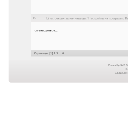
15
Linux секция за начинаещи
/
Настройка на програми
/
К
смени дилъра...
Страници: [
1
]
2
3
...
6
Powered by SMF 2.0
Th
Създадена