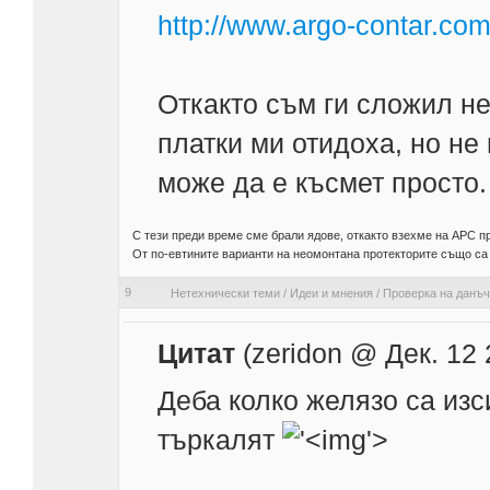
http://www.argo-contar.com
Откакто съм ги сложил не
платки ми отидоха, но не
може да е късмет просто
С тези преди време сме брали ядове, откакто взехме на APC пр
От по-евтините варианти на неомонтана протекторите също са
9
Нетехнически теми
/
Идеи и мнения
/
Проверка на данъч
Цитат
(zeridon @ Дек. 12 
Деба колко желязо са изс
търкалят
'>