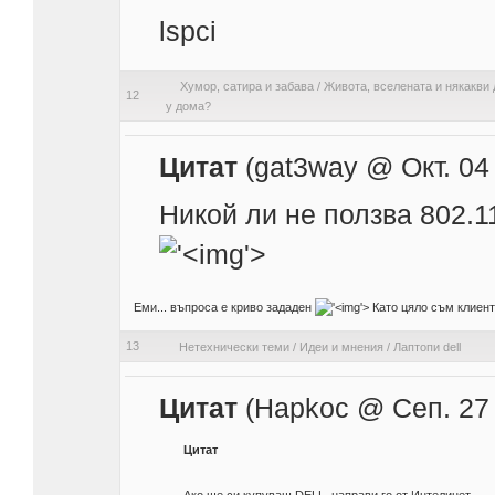
lspci
Хумор, сатира и забава
/
Живота, вселената и някакви 
12
у дома?
Цитат
(gat3way @ Окт. 04
Никой ли не ползва 802.1
'>
Еми... въпроса е криво зададен
'>
Като цяло съм клиент 
13
Нетехнически теми
/
Идеи и мнения
/
Лаптопи dell
Цитат
(Hapkoc @ Сеп. 27 
Цитат