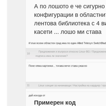
А по лошото е че сигурно
конфигурации в областнит
лентова библиотека с 4 в
касети ... лошо ми става
И във всеки областен град има по един Allied Telesyn SwitchBlad
Предложения и въпроси относно Linux-BG
/
Предложени
10
подписа има ли значение?
Поне няма картинки... тогава вече става ужасно
11
Linux секция за начинаещи
/
Настройка на хардуер
/
пр
дай изхода от
Примерен код