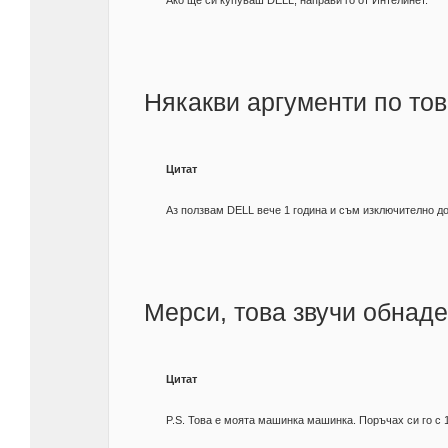
Ако ще си купуваш DELL, направи го от Интелинет.
Някакви аргументи по то
Цитат
Аз ползвам DELL вече 1 година и съм изключително до
Мерси, това звучи обна
Цитат
P.S. Това е моята машинка машинка. Поръчах си го с 1