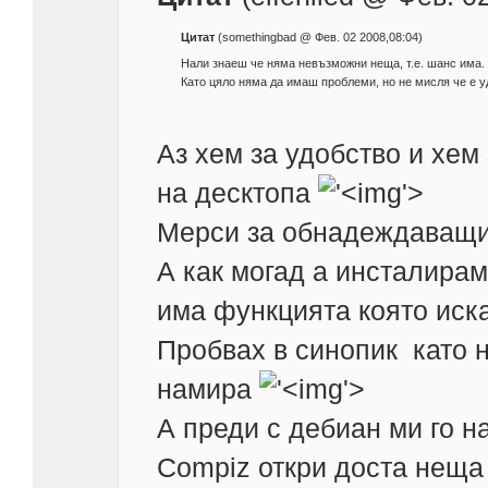
Цитат
(somethingbad @ Фев. 02 2008,08:04)
Нали знаеш че няма невъзможни неща, т.е. шанс има. 
Като цяло няма да имаш проблеми, но не мисля че е у
Аз хем за удобство и хем 
на десктопа
'>
Мерси за обнадеждаващи
А как могад а инсталирам 
има функцията която иска
Пробвах в синопик като 
намира
'>
А преди с дебиан ми го н
Compiz откри доста неща