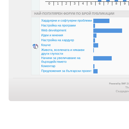
0
1
2
3
4
5
6
7
8
9
НАЙ-ПОПУЛЯРЕН ФОРУМ ПО БРОЙ ПУБЛИКАЦИИ
Хардуерни и софтуерни проблеми
Настройка на програми
Web development
Идеи и мнения
Настройка на хардуер
Кошче
Живота, вселената и някакви
други глупости
Начини за увеличаване на
бързодействието
Коментар
Предложения за български проект
Powered by SMF 2.0
Th
Създадена