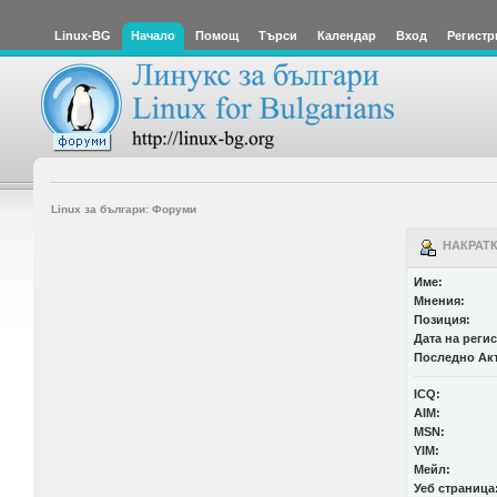
Linux-BG
Начало
Помощ
Търси
Календар
Вход
Регистр
Linux за българи: Форуми
НАКРАТК
Име:
Мнения:
Позиция:
Дата на реги
Последно Ак
ICQ:
AIM:
MSN:
YIM:
Мейл:
Уеб страница