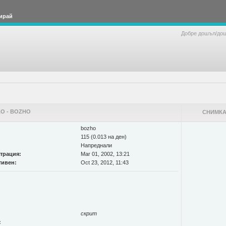
ирай
Добре дошъл/до
О - BOZHO
СНИМКА
bozho
115 (0.013 на ден)
Напреднали
страция:
Mar 01, 2002, 13:21
тивен:
Oct 23, 2012, 11:43
скрит
: