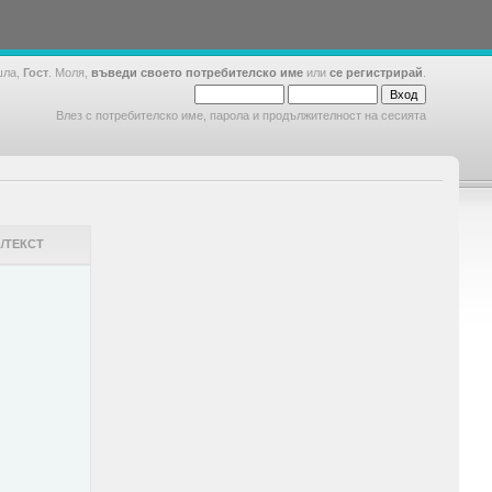
шла,
Гост
. Моля,
въведи своето потребителско име
или
се регистрирай
.
Влез с потребителско име, парола и продължителност на сесията
/ТЕКСТ