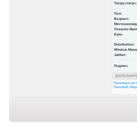
Текущ статус:
Пол:
Възраст:
Местонахожд
Локално Вре
Език:
Distribution:
Window Mana
Jabber:
Подпис:
ДОПЪЛНИТЕ
Показване на п
Показвай общи 