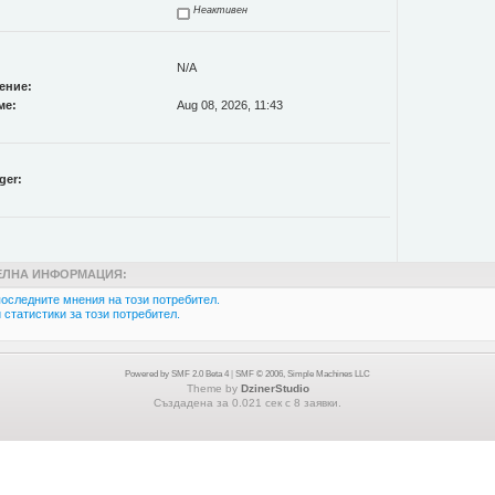
Неактивен
N/A
ение:
ме:
Aug 08, 2026, 11:43
ger:
ЛНА ИНФОРМАЦИЯ:
оследните мнения на този потребител.
статистики за този потребител.
Powered by SMF 2.0 Beta 4
|
SMF © 2006, Simple Machines LLC
Theme by
DzinerStudio
Създадена за 0.021 сек с 8 заявки.