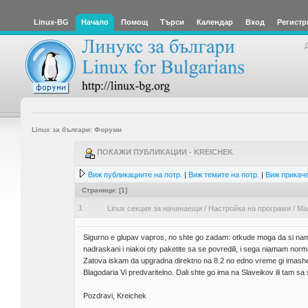
Linux-BG
Начало
Помощ
Търси
Календар
Вход
Регистр
Linux за българи: Форуми
ПОКАЖИ ПУБЛИКАЦИИ - KREICHEK
Виж публикациите на потр.
|
Виж темите на потр.
|
Виж прикаче
Страници: [
1
]
1
Linux секция за начинаещи
/
Настройка на програми
/
Ma
Sigurno e glupav vapros, no shte go zadam: otkude moga da si nam
nadraskani i niakoi oty paketite sa se povredili, i sega niamam norm
Zatova iskam da upgradna direktno na 8.2 no edno vreme gi imashe po
Blagodaria Vi predvaritelno. Dali shte go ima na Slaveikov ili tam sa
Pozdravi, Kreichek