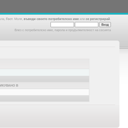
шла,
Гост
. Моля,
въведи своето потребителско име
или
се регистрирай
.
Влез с потребителско име, парола и продължителност на сесията
ИКУВАНО В