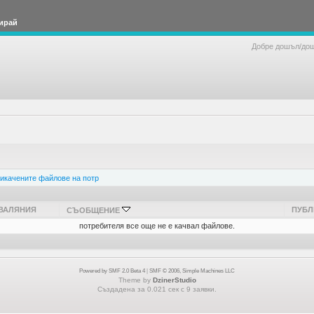
ирай
Добре дошъл/до
икачените файлове на потр
ВАЛЯНИЯ
ПУБЛ
СЪОБЩЕНИЕ
потребителя все още не е качвал файлове.
Powered by SMF 2.0 Beta 4
|
SMF © 2006, Simple Machines LLC
Theme by
DzinerStudio
Създадена за 0.021 сек с 9 заявки.