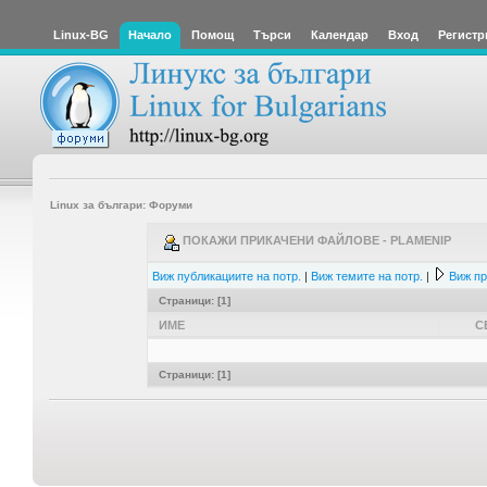
Linux-BG
Начало
Помощ
Търси
Календар
Вход
Регистр
Linux за българи: Форуми
ПОКАЖИ ПРИКАЧЕНИ ФАЙЛОВЕ - PLAMENIP
Виж публикациите на потр.
|
Виж темите на потр.
|
Виж пр
Страници: [
1
]
ИМЕ
С
Страници: [
1
]