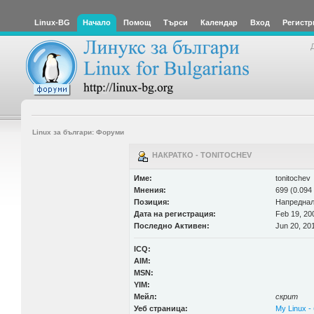
Linux-BG
Начало
Помощ
Търси
Календар
Вход
Регистр
Linux за българи: Форуми
НАКРАТКО - TONITOCHEV
Име:
tonitochev
Мнения:
699 (0.094
Позиция:
Напредна
Дата на регистрация:
Feb 19, 20
Последно Активен:
Jun 20, 20
ICQ:
AIM:
MSN:
YIM:
Мейл:
скрит
Уеб страница:
My Linux -