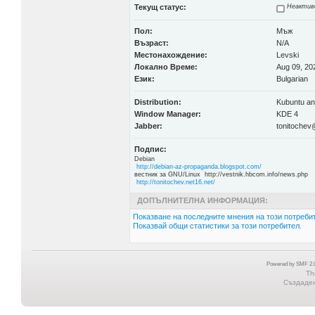
Текущ статус:
Неактив
Пол:
Мъж
Възраст:
N/A
Местонахождение:
Levski
Локално Време:
Aug 09, 20
Език:
Bulgarian
Distribution:
Kubuntu an
Window Manager:
KDE 4
Jabber:
tonitochev
Подпис:
Debian
http://debian-az-propaganda.blogspot.com/
вестник за GNU/Linux http://vestnik.hbcom.info/news.php
http://tonitochev.net16.net/
ДОПЪЛНИТЕЛНА ИНФОРМАЦИЯ:
Показване на последните мнения на този потребит
Показвай общи статистики за този потребител.
Powered by SMF 2.0
Th
Създадена