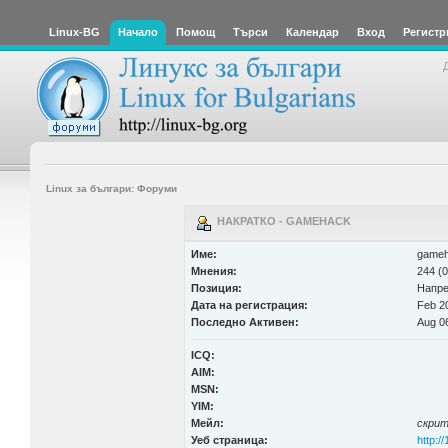
Linux-BG
Начало
Помощ
Търси
Календар
Вход
Регистр
Linux за българи: Форуми
НАКРАТКО - GAMEHACK
Име:
game
Мнения:
244 (0
Позиция:
Напре
Дата на регистрация:
Feb 20
Последно Активен:
Aug 06
ICQ:
AIM:
MSN:
YIM:
Мейл:
скри
Уеб страница:
http:/