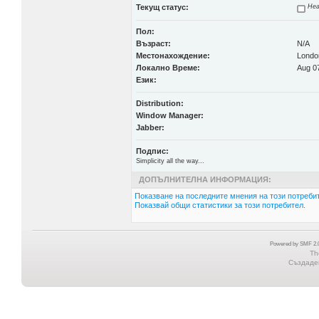
Текущ статус:
Неа
Пол:
Възраст:
N/A
Местонахождение:
Londo
Локално Време:
Aug 07
Език:
Distribution:
Window Manager:
Jabber:
Подпис:
Simplicity all the way...
ДОПЪЛНИТЕЛНА ИНФОРМАЦИЯ:
Показване на последните мнения на този потребит
Показвай общи статистики за този потребител.
Powered by SMF 2.0
Th
Създаден