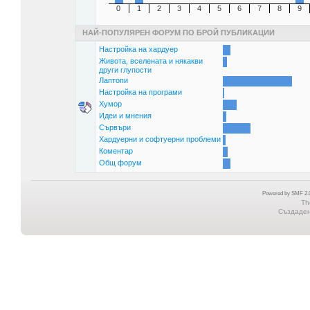
0
1
2
3
4
5
6
7
8
9
НАЙ-ПОПУЛЯРЕН ФОРУМ ПО БРОЙ ПУБЛИКАЦИИ
Настройка на хардуер
Живота, вселената и някакви
други глупости
Лаптопи
Настройка на програми
Хумор
Идеи и мнения
Сървъри
Хардуерни и софтуерни проблеми
Коментар
Общ форум
Powered by SMF 2.0
Th
Създадена