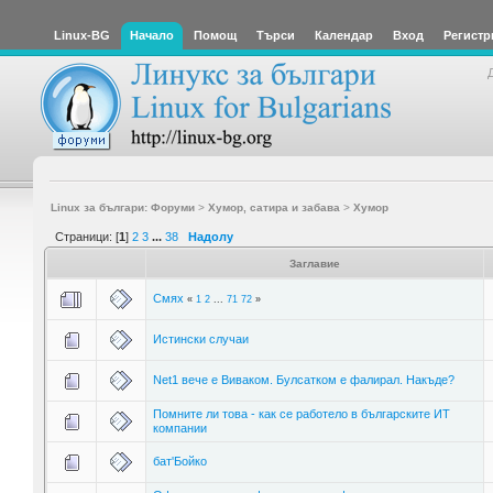
Linux-BG
Начало
Помощ
Търси
Календар
Вход
Регистр
Linux за българи: Форуми
>
Хумор, сатира и забава
>
Хумор
Страници: [
1
]
2
3
...
38
Надолу
Заглавие
Смях
«
1
2
...
71
72
»
Истински случаи
Net1 вече е Виваком. Булсатком е фалирал. Накъде?
Помните ли това - как се работело в българските ИТ
компании
бат'Бойко