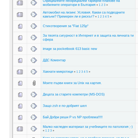
Официалните неофициални тарифни планове на
мобилните оператори в България
«
1
2
3
»
Автомобил на лизинг. Условия. Какви са подводните
камъни? Премерен ли е рискът?
«
1
2
3
4
5
»
Стихотворения за "Fiat 125p"
За твоята сигурност в Интернет и в защита на личната ти
сфера
image за pocketbook 613 basic new
ДДС Коментар
Хакнати микротици
«
1
2
3
4
5
»
Моите първи книги за Unix на хартия.
Децата за старите компютри (MS-DOS)
Защо zsh е по-добрият шел
Бай Добри реши P vs NP проблема!!!!!
Малко нагледен материал за учебниците по патология ;-)
«
1
2
3
»
Като се замисли човек, не е особено смешно, но пък е