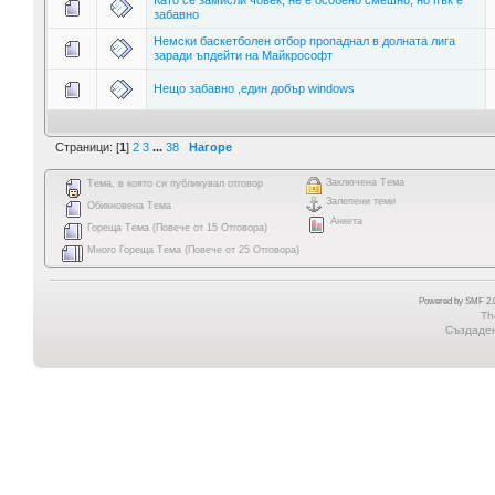
забавно
Немски баскетболен отбор пропаднал в долната лига
заради ъпдейти на Майкрософт
Нещо забавно ,един добър windows
Страници: [
1
]
2
3
...
38
Нагоре
Заключена Тема
Тема, в която си публикувал отговор
Залепени теми
Обикновена Тема
Анкета
Гореща Тема (Повече от 15 Отговора)
Много Гореща Тема (Повече от 25 Отговора)
Powered by SMF 2.0
Th
Създадена