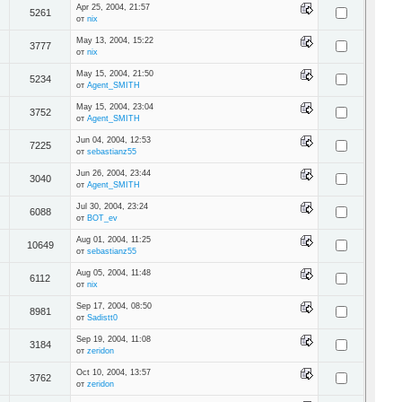
Apr 25, 2004, 21:57
5261
от
nix
May 13, 2004, 15:22
3777
от
nix
May 15, 2004, 21:50
5234
от
Agent_SMITH
May 15, 2004, 23:04
3752
от
Agent_SMITH
Jun 04, 2004, 12:53
7225
от
sebastianz55
Jun 26, 2004, 23:44
3040
от
Agent_SMITH
Jul 30, 2004, 23:24
6088
от
BOT_ev
Aug 01, 2004, 11:25
10649
от
sebastianz55
Aug 05, 2004, 11:48
6112
от
nix
Sep 17, 2004, 08:50
8981
от
Sadistt0
Sep 19, 2004, 11:08
3184
от
zeridon
Oct 10, 2004, 13:57
3762
от
zeridon