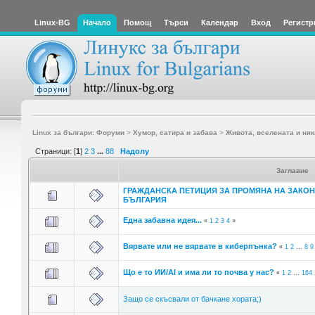
Linux-BG
Начало
Помощ
Търси
Календар
Вход
Регистр
Linux за българи: Форуми
>
Хумор, сатира и забава
>
Живота, вселената и няк
Страници: [
1
]
2
3
...
88
Надолу
Заглавие
ГРАЖДАНСКА ПЕТИЦИЯ ЗА ПРОМЯНА НА ЗАКОН
БЪЛГАРИЯ
Една забавна идея...
«
1
2
3
4
»
Вярвате или не вярвате в киберпънка?
«
1
2
...
8
9
Що е то ИИ/AI и има ли то почва у нас?
«
1
2
...
164
Защо се скъсвали от бачкане хората;)