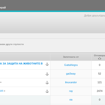
ирай
Добре дошъл/до
акви други глупости
Отговора
Започната от
А ЗА ЗАЩИТА НА ЖИВОТНИТЕ В
GattaNegra
0
gat3way
52
linuxandor
121
»
ray
2474
165
»
nix
0