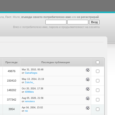
шла,
Гост
. Моля,
въведи своето потребителско име
или
се регистрирай
.
Влез с потребителско име, парола и продължителност на сесията
Прегледи
Последна публикация
Mar 31, 2010, 00:48
49876
от
GattaNegra
May 13, 2014, 21:19
150410
от
Zubcho_
Oct 20, 2024, 17:38
148202
от
4096bits
Aug 05, 2026, 21:56
377342
от
remotexx
Apr 04, 2004, 15:02
3954
от
nix