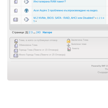
Инсталирана RAM памет?
Acer Aspire 3 проблемно възпроизвеждане на видео.
M.2 NVMe, BIOS: SATA - RAID, AHCI или Disabled?
«
1
2
3
4
5
»
Страници: [
1
]
2
3
...
243
Нагоре
Заключена Тема
Тема, в която си публикувал отговор
Залепени теми
Обикновена Тема
Анкета
Гореща Тема (Повече от 15 Отговора)
Много Гореща Тема (Повече от 25 Отговора)
Powered by SMF 2.0
Th
Създаден