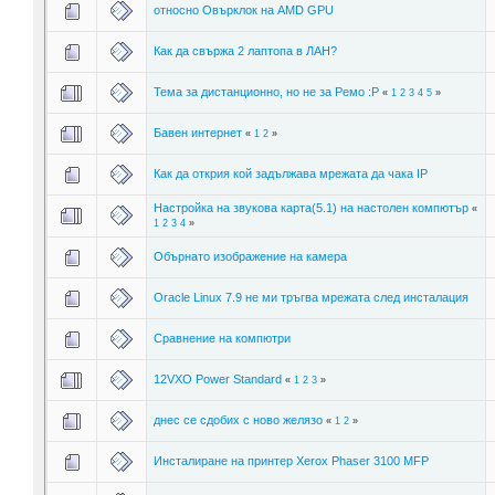
относно Овърклок на AMD GPU
Как да свържа 2 лаптопа в ЛАН?
Тема за дистанционно, но не за Ремо :P
«
1
2
3
4
5
»
Бавен интернет
«
1
2
»
Как да открия кой задължава мрежата да чака IP
Настройка на звукова карта(5.1) на настолен компютър
«
1
2
3
4
»
Обърнато изображение на камера
Oracle Linux 7.9 не ми тръгва мрежата след инсталация
Сравнение на компютри
12VXO Power Standard
«
1
2
3
»
днес се сдобих с ново желязо
«
1
2
»
Инсталиране на принтер Xerox Phaser 3100 MFP