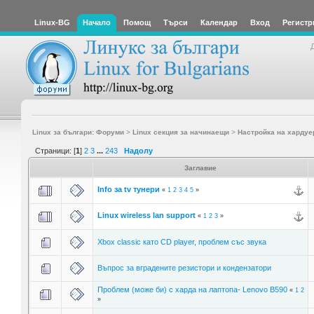
Linux-BG
Начало
Помощ
Търси
Календар
Вход
Регистр
Linux за българи: Форуми
>
Linux секция за начинаещи
>
Настройка на хардуе
Страници: [
1
]
2
3
...
243
Надолу
Заглавие
Info за tv тунери
«
1
2
3
4
5
»
Linux wireless lan support
«
1
2
3
»
Xbox classic като CD player, проблем със звука
Въпрос за вградените резистори и кондензатори
Проблем (може би) с харда на лаптопа- Lenovo B590
«
1
2
»