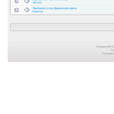
Лаптопи
Slackware е във финансова криза
Коментар
Powered by SMF 2.0
Th
Създадена