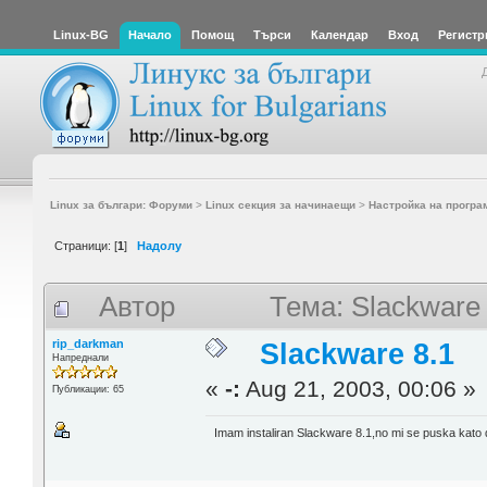
Linux-BG
Начало
Помощ
Търси
Календар
Вход
Регистр
Linux за българи: Форуми
>
Linux секция за начинаещи
>
Настройка на програ
Страници: [
1
]
Надолу
Автор
Тема: Slackware
rip_darkman
Slackware 8.1
Напреднали
«
-:
Aug 21, 2003, 00:06 »
Публикации: 65
Imam instaliran Slackware 8.1,no mi se puska kato