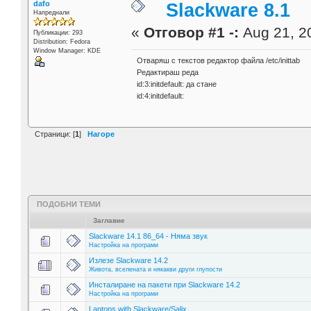
dafo
Slackware 8.1
Напреднали
«
Отговор #1 -:
Aug 21, 20
Публикации: 293
Distribution: Fedora
Window Manager: KDE
Отваряш с текстов редактор файла /etc/inittab
Редактираш реда
id:3:initdefault: да стане
id:4:initdefault:
Страници: [
1
]
Нагоре
ПОДОБНИ ТЕМИ
Заглавие
Slackware 14.1 86_64 - Няма звук
Настройка на програми
Излезе Slackware 14.2
Живота, вселената и някакви други глупости
Инсталиране на пакети при Slackware 14.2
Настройка на програми
Laptops with Slackware/Salix