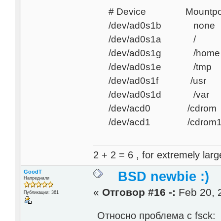
# Device Mountpoi
/dev/ad0s1b 
/dev/ad0s1a 
/dev/ad0s1g /
/dev/ad0s1e /
/dev/ad0s1f /
/dev/ad0s1d /
/dev/acd0 /cdrom
/dev/acd1 /cdrom
2 + 2 = 6 , for extremely larg
GoodT
BSD newbie :)
Напреднали
«
Отговор #16 -:
Feb 20, 
Публикации: 361
Относно проблема с fsck: