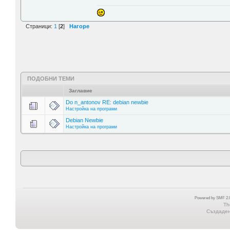
Страници:
1
[
2
]
Нагоре
ПОДОБНИ ТЕМИ
Заглавие
Do n_antonov RE: debian newbie
Настройка на програми
Debian Newbie
Настройка на програми
Powered by SMF 2.0
Th
Създадена