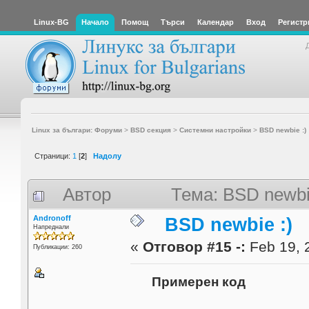
Linux-BG
Начало
Помощ
Търси
Календар
Вход
Регистр
Linux за българи: Форуми
>
BSD секция
>
Системни настройки
>
BSD newbie :)
Страници:
1
[
2
]
Надолу
Автор
Тема: BSD newbi
Andronoff
BSD newbie :)
Напреднали
«
Отговор #15 -:
Feb 19, 
Публикации: 260
Примерен код