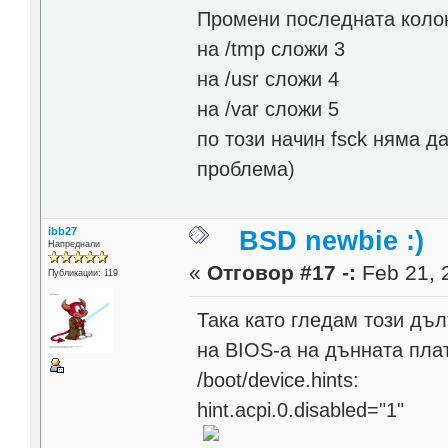
Промени последната колона 
на /tmp сложи 3
на /usr сложи 4
на /var сложи 5
по този начин fsck няма д
проблема)
ibb27
BSD newbie :)
Напреднали
«
Отговор #17 -:
Feb 21, 
Публикации: 119
Така като гледам този дъл
на BIOS-a на дънната пла
/boot/device.hints:
hint.acpi.0.disabled="1"