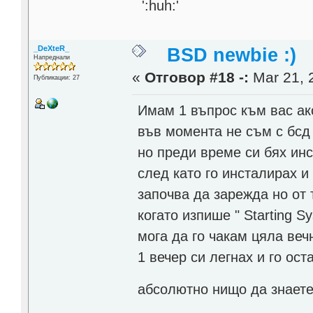
_DeXteR_
BSD newbie :)
Напреднали
«
Отговор #18 -:
Mar 21, 
Публикации: 27
Имам 1 въпрос към вас ак
във момента не съм с бсд
но преди време си бях и
след като го инсталирах и
започва да зарежда но от
когато изпише " Starting Sy
мога да го чакам цяла веч
1 вечер си легнах и го ос
абсолютно нищо да знаете