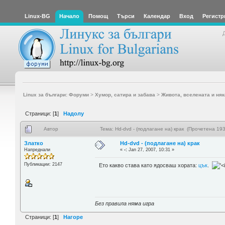
Linux-BG
Начало
Помощ
Търси
Календар
Вход
Регистр
Linux за българи: Форуми
>
Хумор, сатира и забава
>
Живота, вселената и няк
Страници: [
1
]
Надолу
Автор
Тема: Hd-dvd - (подлагане на) крак (Прочетена 193
Златко
Hd-dvd - (подлагане на) крак
Напреднали
«
-:
Jan 27, 2007, 10:31 »
Публикации: 2147
Ето какво става като ядосваш хората:
цък
.
Без правила няма игра
Страници: [
1
]
Нагоре