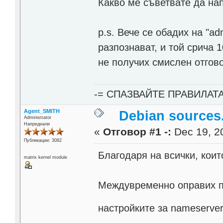
Какво ме съветвате да на
p.s. Вече се обадих на "ad
разпознават, и той срича 
не получих смислен отгов
-= СПАЗВАЙТЕ ПРАВИЛАТ
Agent_SMITH
Debian sources.
Administrator
Напреднали
«
Отговор #1 -:
Dec 19, 20
Публикации: 3082
Благодаря на всички, коит
matrix kernel module
Междувременно оправих пр
настройките за nameserver