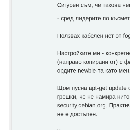
Сигурен съм, че такова не
- сред лидерите по късме
Ползвах кабелен нет от fog
Настройките ми - конкретно
(направо копирани от) с ф
ордите newbie-та като мен
Щом пусна apt-get update 
грешки, че не намира нито *
security.debian.org. Прак
не е достъпен.