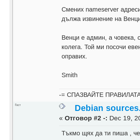
Смених nameserver адресит
дължа извинение на Венци 
Венци е админ, а човека, 
колега. Той ми посочи еве
оправих.
Smith
-= СПАЗВАЙТЕ ПРАВИЛАТ
Гост
Debian sources.
«
Отговор #2 -:
Dec 19, 20
Тъкмо щях да ти пиша , че