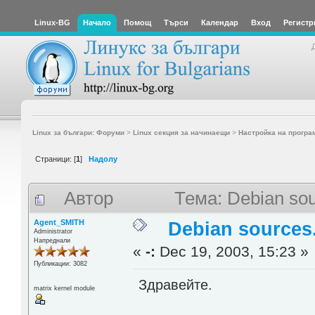
Linux-BG
Начало
Помощ
Търси
Календар
Вход
Регистр
Linux за българи: Форуми
>
Linux секция за начинаещи
>
Настройка на програ
Страници: [
1
]
Надолу
Автор
Тема: Debian sou
Agent_SMITH
Debian sources.
Administrator
Напреднали
«
-:
Dec 19, 2003, 15:23 »
Публикации: 3082
Здравейте.
matrix kernel module