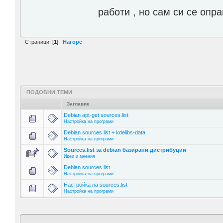
работи , но сам си се опра
Страници: [
1
]
Нагоре
ПОДОБНИ ТЕМИ
Заглавие
Debian apt-get sources.list
Настройка на програми
Debian sources.list + kdelibs-data
Настройка на програми
Sources.list за debian базирани дистрибуции
Идеи и мнения
Debian sources.list
Настройка на програми
Настройка на sources.list
Настройка на програми