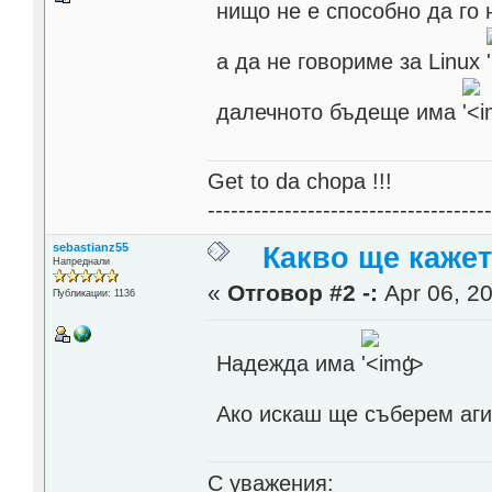
нищо не е способно да го н
а да не говориме за Linux
далечното бъдеще има
Get to da chopa !!!
------------------------------------
sebastianz55
Какво ще каже
Напреднали
«
Отговор #2 -:
Apr 06, 20
Публикации: 1136
Надежда има
'>
Ако искаш ще съберем аги
С уважения: