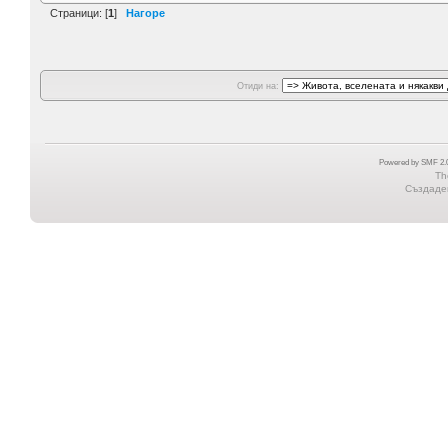
Страници: [
1
]
Нагоре
Отиди на:
Powered by SMF 2.0
Th
Създаден