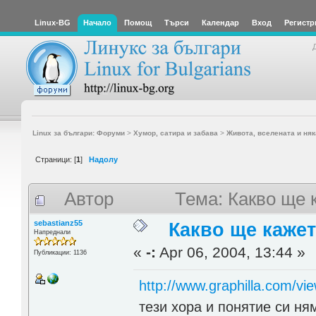
Linux-BG
Начало
Помощ
Търси
Календар
Вход
Регистр
Linux за българи: Форуми
>
Хумор, сатира и забава
>
Живота, вселената и няк
Страници: [
1
]
Надолу
Автор
Тема: Какво ще 
sebastianz55
Какво ще каже
Напреднали
«
-:
Apr 06, 2004, 13:44 »
Публикации: 1136
http://www.graphilla.com/vi
тези хора и понятие си ням