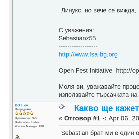
Линукс, но вече се вижда,
С уважения:
Sebastianz55
------------------
http://www.fsa-bg.org
Open Fest Initiative http://o
Моля ви, уважавайте проце
използвайте търсачката на
BOT_ev
Какво ще каже
Напреднали
«
Отговор #1 -:
Apr 06, 20
Публикации: 995
Distribution: Debian
Window Manager: KDE
Sebastian брат ми е един 