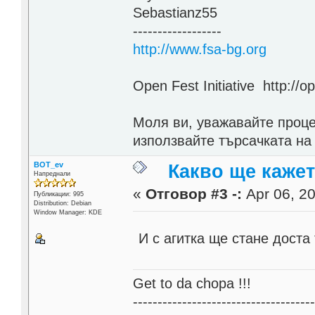
Sebastianz55
------------------
http://www.fsa-bg.org
Open Fest Initiative http://o
Моля ви, уважавайте проце
използвайте търсачката на
BOT_ev
Какво ще каже
Напреднали
«
Отговор #3 -:
Apr 06, 20
Публикации: 995
Distribution: Debian
Window Manager: KDE
И с агитка ще стане доста
Get to da chopa !!!
------------------------------------