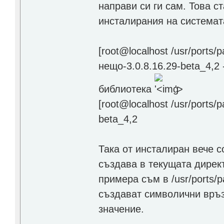
направи си ги сам. Това с
инсталирания на системат
[root@localhost /usr/ports/
нещо-3.0.8.16.29-beta_4,
библиотека
'>
[root@localhost /usr/ports/
beta_4,2
Така от инсталиран вече с
създава в текущата директ
примера съм в /usr/ports/p
създават символични връз
значение.