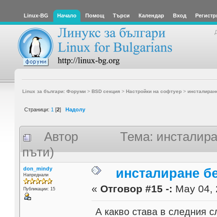
Linux-BG
Начало
Помощ
Търси
Календар
Вход
Регистр
Linux за българи: Форуми
>
BSD секция
>
Настройки на софтуер
>
инсталиран
Страници:
1
[
2
]
Надолу
Автор
Тема: инсталир
пъти)
don_mindy
инсталиране б
Напреднали
«
Отговор #15 -:
May 04, 
Публикации: 15
А какво става в следния 