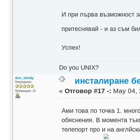
И при първа възможност 
притеснявай - и аз съм би
Успех!
Do you UNIX?
don_mindy
инсталиране б
Напреднали
«
Отговор #17 -:
May 04, 
Публикации: 15
Ами това по точка 1. мног
обяснения. В момента тък
телепорт про и на англйски