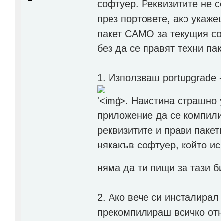
софтуер. Реквизитите не 
през портовете, ако укаже
пакет САМО за текущия со
без да се правят техни па
1. Използваш portupgrade 
'>
. Наистина страшно 
приложение да се компилир
реквизитите и прави пакет
някакъв софтуер, който ис
няма да ти пищи за тази 
2. Ако вече си инсталирал
прекомпилираш всичко отна