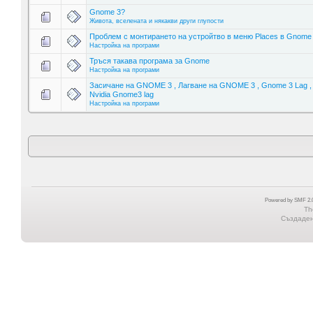
Gnome 3?
Живота, вселената и някакви други глупости
Проблем с монтирането на устройтво в меню Places в Gnome
Настройка на програми
Тръся такава програма за Gnome
Настройка на програми
Засичане на GNOME 3 , Лагване на GNOME 3 , Gnome 3 Lag ,
Nvidia Gnome3 lag
Настройка на програми
Powered by SMF 2.0
Th
Създадена