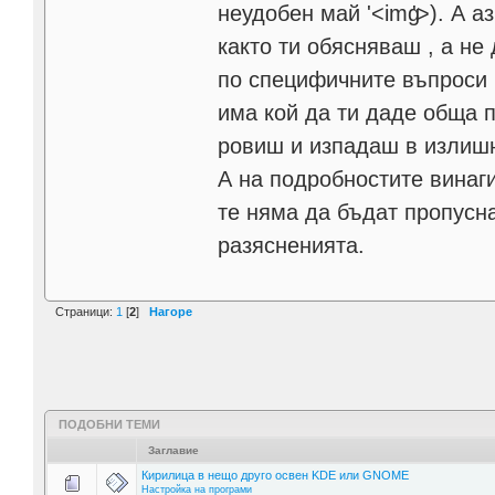
неудобен май
'>
). А а
както ти обясняваш , а не
по специфичните въпроси 
има кой да ти даде обща 
ровиш и изпадаш в излишн
А на подробностите винаги
те няма да бъдат пропус
разясненията.
Страници:
1
[
2
]
Нагоре
ПОДОБНИ ТЕМИ
Заглавие
Кирилица в нещо друго освен KDE или GNOME
Настройка на програми