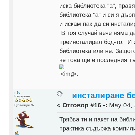
иска библиотека "а", прав
библиотека "а" и си я дъ
и искам пак да си инстали
В тоя случай вече няма д
преинсталирал бсд-то. И с
библиотека или не. Защото
че това ще е последния т
'>
.
n3c
инсталиране б
Напреднали
«
Отговор #16 -:
May 04, 
Публикации: 97
Трябва ти и пакет на библ
практика съдържа компил