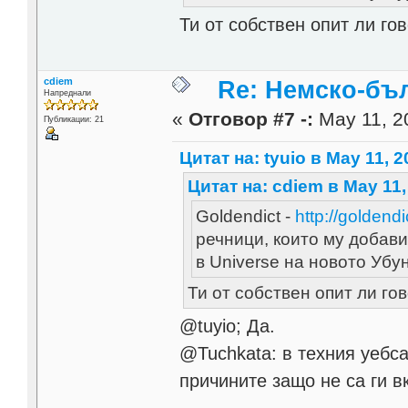
Ти от собствен опит ли го
cdiem
Re: Немско-бъл
Напреднали
«
Отговор #7 -:
May 11, 2
Публикации: 21
Цитат на: tyuio в May 11, 2
Цитат на: cdiem в May 11,
Goldendict -
http://goldendi
речници, които му добави
в Universe на новото Убун
Ти от собствен опит ли г
@tuyio; Да.
@Tuchkata: в техния уебс
причините защо не са ги в