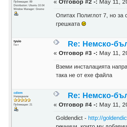
«
Отговор #2 -:
May 11, 2
Публикации: 89
Distribution: Ubuntu 10.04
Window Manager: Gnome
Опитах Полиглот 7, но за 
грешката
tyuio
Re: Немско-бъл
Гост
«
Отговор #3 -:
May 11, 2
Вземи инсталацията напра
така не от ехе файла
cdiem
Re: Немско-бъл
Напреднали
«
Отговор #4 -:
May 11, 2
Публикации: 21
Goldendict -
http://goldendic
речници, които му добавиш