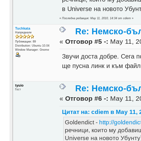
в Universe на новото Убунт
«
Последна редакция: May 11, 2010, 14:34 от cdiem
»
Tuchkata
Re: Немско-бъл
Напреднали
«
Отговор #5 -:
May 11, 2
Публикации: 89
Distribution: Ubuntu 10.04
Window Manager: Gnome
Звучи доста добре. Сега 
ще пусна линк и към файл
tyuio
Re: Немско-бъл
Гост
«
Отговор #6 -:
May 11, 2
Цитат на: cdiem в May 11, 
Goldendict -
http://goldendic
речници, които му добавиш.
Universe на новото Убунту)