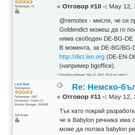
«
Отговор #10 -:
May 12, 
Публикации: 21
@remotex - мисля, че си п
Goldendict можеш да го пол
няма свободен DE-BG-DE р
В момента, за DE-BG/BG-D
http://dict.leo.org
(DE-EN-DE
(например bgoffice).
«
Последна редакция: May 12, 2010, 09:22 от cdiem
»
Lord Bad
Re: Немско-бъл
Напреднали
«
Отговор #11 -:
May 12, 
Публикации: 1667
Distribution: Fedora 13
Window Manager: GNOME
Тък като покрай разработ
Jedi Knight
че в Babylon речника има 
може да ползва babylon р