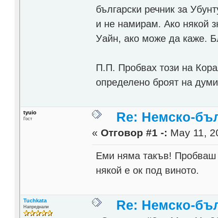
български речник за Убунт
и не намирам. Ако някой з
Уайн, ако може да каже. 
П.П. Пробвах този на Кора
определено броят на думи
tyuio
Re: Немско-бъл
Гост
«
Отговор #1 -:
May 11, 2
Еми няма такъв! Пробваш 
някой е ок под виното.
Tuchkata
Re: Немско-бъл
Напреднали