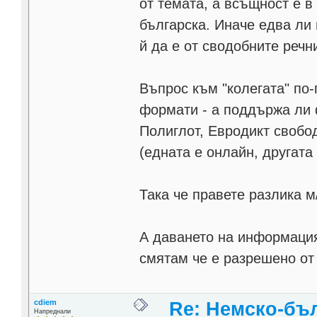
от темата, а всъщност е в
българска. Иначе едва ли
й да е от сводобните речн
Въпрос към "колегата" по-
формати - а поддържа ли 
Полиглот, Евродикт свобо
(едната е онлайн, другата 
Така че правете разлика м
А даването на информация 
смятам че е разрешено от
cdiem
Re: Немско-бъл
Напреднали