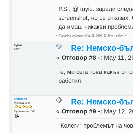
P.S.: @ tuyio: заради сле
screenshot, но се отказах.
да имаш никакви проблеми 
«
Последна редакция: May 11, 2010, 22:56 от cdiem
»
tyuio
Re: Немско-бъл
Гост
«
Отговор #8 -:
May 11, 2
е, ма сега това какъв отг
работил.
remotex
Re: Немско-бъл
Напреднали
«
Отговор #9 -:
May 12, 2
Публикации: 344
"Колеги" проблемът на чов