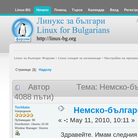
Linux-BG
Начало
Помощ
Търси
Календар
Вход
Регистр
Linux за българи: Форуми
>
Linux секция за начинаещи
>
Настройка на програ
Страници: [
1
]
Надолу
Автор
Тема: Немско-бъ
4088 пъти)
Tuchkata
Немско-българ
Напреднали
«
-:
May 11, 2010, 10:11 »
Публикации: 89
Distribution: Ubuntu 10.04
Window Manager: Gnome
Здравейте. Имам следния 