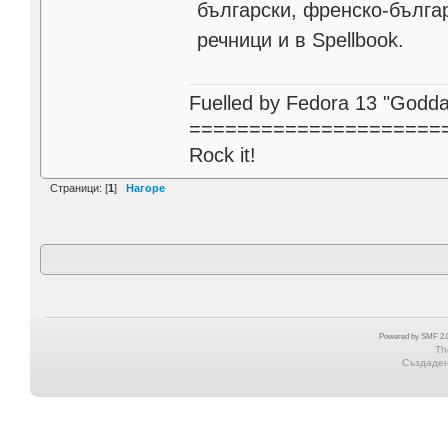
български, френско-бълга
речници и в Spellbook.
Fuelled by Fedora 13 "Godda
=====================
Rock it!
Страници: [
1
]
Нагоре
Powered by SMF 2.0
Th
Създадена