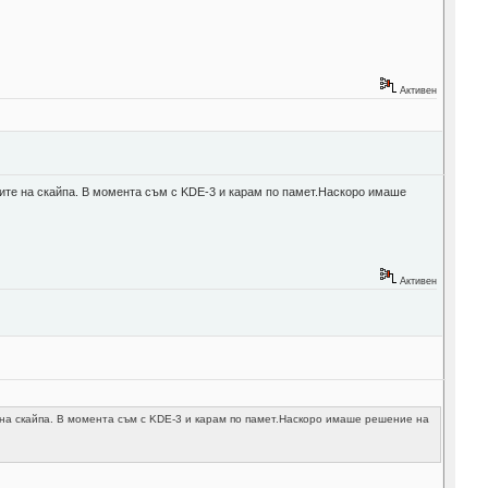
Активен
ойките на скайпа. В момента съм с KDE-3 и карам по памет.Наскоро имаше
Активен
те на скайпа. В момента съм с KDE-3 и карам по памет.Наскоро имаше решение на