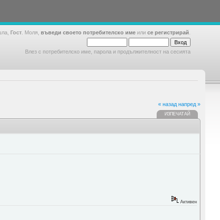
шла,
Гост
. Моля,
въведи своето потребителско име
или
се регистрирай
.
Влез с потребителско име, парола и продължителност на сесията
« назад
напред »
ИЗПЕЧАТАЙ
Активен