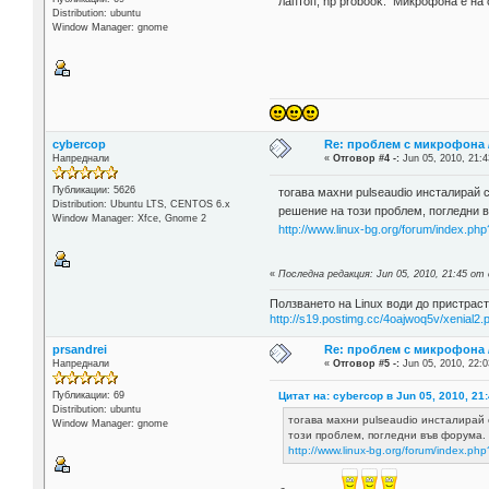
лаптоп, hp probook. Микрофона е на 
Distribution: ubuntu
Window Manager: gnome
cybercop
Re: проблем с микрофона /
Напреднали
«
Отговор #4 -:
Jun 05, 2010, 21:4
Публикации: 5626
тогава махни pulseaudio инсталирай 
Distribution: Ubuntu LTS, CENTOS 6.x
решение на този проблем, погледни 
Window Manager: Xfce, Gnome 2
http://www.linux-bg.org/forum/index.ph
«
Последна редакция: Jun 05, 2010, 21:45 от
Ползването на Linux води до пристраст
http://s19.postimg.cc/4oajwoq5v/xenial2.
prsandrei
Re: проблем с микрофона /
Напреднали
«
Отговор #5 -:
Jun 05, 2010, 22:0
Цитат на: cybercop в Jun 05, 2010, 21
Публикации: 69
Distribution: ubuntu
тогава махни pulseaudio инсталирай 
Window Manager: gnome
този проблем, погледни във форума.
http://www.linux-bg.org/forum/index.ph