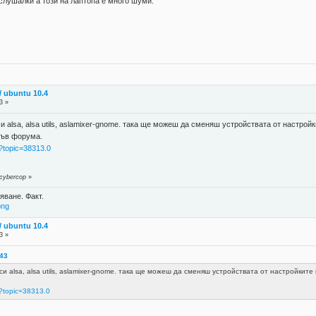
слушалки а този на лаптопа е много шуми.
 ubuntu 10.4
3 »
си alsa, alsa utils, aslamixer-gnome. така ще можеш да сменяш устройствата от настр
във форума.
p?topic=38313.0
 cybercop
»
яване. Факт.
png
 ubuntu 10.4
3 »
:43
си alsa, alsa utils, aslamixer-gnome. така ще можеш да сменяш устройствата от настройки
p?topic=38313.0