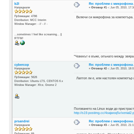
b2l
Re: проблем с микрофона /
Напреднали
«
Отговор #1 -:
Jun 05, 2010, 17:3
Публикации: 4786
Включи си микрофона за компютъра.
Distribution: MCC Interim
Window Manager: - // - // -
...sometimes I feel like screaming... ||
RTFM!
"Човекът е въже, опънато между звяра
cybercop
Re: проблем с микрофона /
Напреднали
«
Отговор #2 -:
Jun 05, 2010, 18:0
Публикации: 5626
Лаптоп ли е, или настолен компютър 
Distribution: Ubuntu LTS, CENTOS 6.x
Window Manager: Xfce, Gnome 2
Ползването на Linux води до пристраст
http://s19.postimg.cc/4oajwoq5v/xenial2.
prsandrei
Re: проблем с микрофона /
Напреднали
«
Отговор #3 -:
Jun 05, 2010, 21:1
Публикации: 69