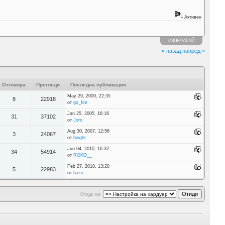
Активен
ИЗПЕЧАТАЙ
« назад
напред »
Отговора
Прегледи
Последна публикация
May 29, 2009, 22:35
8
22918
от
go_fire
Jan 25, 2005, 16:16
31
37102
от
Joro
Aug 30, 2007, 12:56
3
24067
от
bnight
Jun 04, 2010, 16:32
34
54914
от
ROKO__
Feb 27, 2010, 13:20
5
22983
от
bazu
Отиди на: