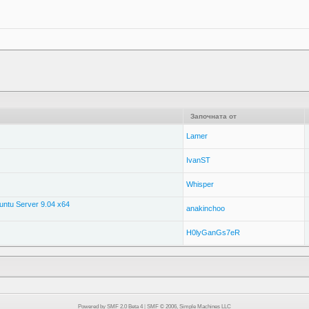
Започната от
Lamer
IvanST
Whisper
ntu Server 9.04 x64
anakinchoo
H0lyGanGs7eR
Powered by SMF 2.0 Beta 4
|
SMF © 2006, Simple Machines LLC