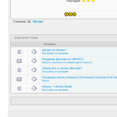
благодаря
Страници: [
1
]
Нагоре
ПОДОБНИ ТЕМИ
Заглавие
apt-get на Ubuntu?
Настройка на програми
Раздавам Дискове на UBUNTU
Живота, вселената и някакви други глупости
Ubuntu live to ubuntu alternate?
Настройка на програми
Продавам Ubuntu Desktop 9.04:Kubuntu Desktop 9.04:Ubu
Кошче
Ubuntu + Ubuntu Studio
Настройка на програми