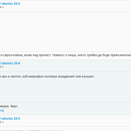
 ubuntu 10.4
4 »
 и свръхчовека, въже над пропаст. Човекът е нещо, което трябва да бъде превъзмогнат
 ubuntu 10.4
2 »
и ако е лаптоп, кой микрофон ползваш вграденият или външен.
яване. Факт.
png
 ubuntu 10.4
5 »