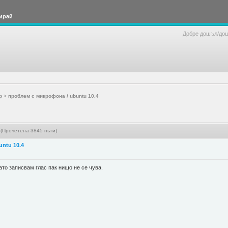
ирай
Добре дошъл/до
р
>
проблем с микрофона / ubuntu 10.4
 (Прочетена 3845 пъти)
ntu 10.4
ато записвам глас пак нищо не се чува.