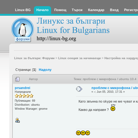
Linux-BG
Начало
Помощ
Търси
Календар
Вход
Регистр
Linux за българи: Форуми
>
Linux секция за начинаещи
>
Настройка на хардуе
Страници: [
1
]
Надолу
Автор
Тема: проблем с микрофона / ubuntu 10.4
prsandrei
проблем с микрофона / ubu
Напреднали
«
-:
Jun 05, 2010, 17:31 »
Публикации: 69
Като звънна по skype не ме чуват и к
Distribution: ubuntu
Window Manager: gnome
Какво да направя ?