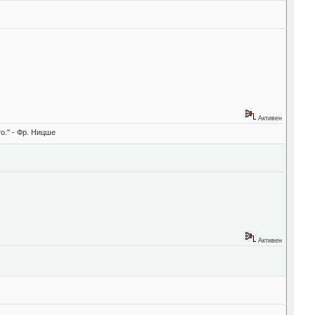
Активен
о." - Фр. Ницше
Активен