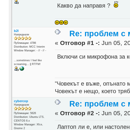
Какво да направя ?
b2l
Re: проблем с 
Напреднали
«
Отговор #1 -:
Jun 05, 20
Публикации: 4786
Distribution: MCC Interim
Window Manager: - // - // -
Включи си микрофона за 
...sometimes I feel like
screaming... || RTFM!
"Човекът е въже, опънато 
Човекът е нещо, което тря
cybercop
Re: проблем с 
Напреднали
«
Отговор #2 -:
Jun 05, 20
Публикации: 5626
Distribution: Ubuntu LTS,
CENTOS 6.x
Window Manager: Xfce,
Лаптоп ли е, или настоле
Gnome 2