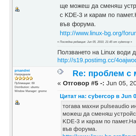
ще можеш да сменяш устро
с KDE-3 и карам по памет
във форума.
http://www.linux-bg.org/for
«
Последна редакция: Jun 05, 2010, 21:45 от cybercop
»
Ползването на Linux води д
http://s19.postimg.cc/4oajwo
prsandrei
Re: проблем с 
Напреднали
«
Отговор #5 -:
Jun 05, 20
Публикации: 69
Distribution: ubuntu
Window Manager: gnome
Цитат на: cybercop в Jun 0
тогава махни pulseaudio ин
можеш да сменяш устройст
KDE-3 и карам по памет.Н
във форума.