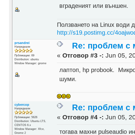
вграденият или външен.
Ползването на Linux води д
http://s19.postimg.cc/4oajwo
prsandrei
Re: проблем с 
Напреднали
«
Отговор #3 -:
Jun 05, 20
Публикации: 69
Distribution: ubuntu
Window Manager: gnome
лаптоп, hp probook. Микр
шуми.
cybercop
Re: проблем с 
Напреднали
«
Отговор #4 -:
Jun 05, 20
Публикации: 5626
Distribution: Ubuntu LTS,
CENTOS 6.x
Window Manager: Xfce,
тогава махни pulseaudio инс
Gnome 2