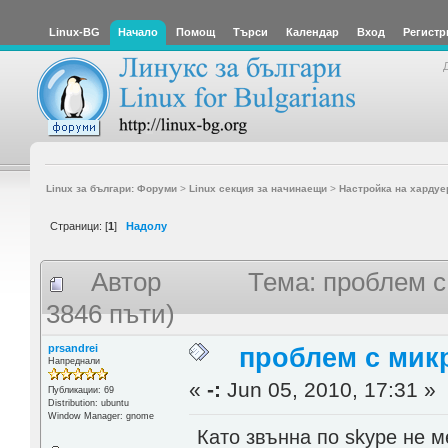
Linux-BG
Начало
Помощ
Търси
Календар
Вход
Регистр
Linux за българи: Форуми
>
Linux секция за начинаещи
>
Настройка на хардуе
Страници: [
1
]
Надолу
Автор
Тема: проблем с
3846 пъти)
prsandrei
проблем с микр
Напреднали
«
-:
Jun 05, 2010, 17:31 »
Публикации: 69
Distribution: ubuntu
Window Manager: gnome
Като звънна по skype не м