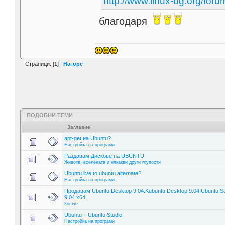
http://www.linux-bg.org/for
благодаря
Страници: [
1
]
Нагоре
ПОДОБНИ ТЕМИ
Заглавие
apt-get на Ubuntu?
Настройка на програми
Раздавам Дискове на UBUNTU
Живота, вселената и някакви други глупости
Ubuntu live to ubuntu alternate?
Настройка на програми
Продавам Ubuntu Desktop 9.04:Kubuntu Desktop 9.04:Ubuntu S
9.04 x64
Кошче
Ubuntu + Ubuntu Studio
Настройка на програми