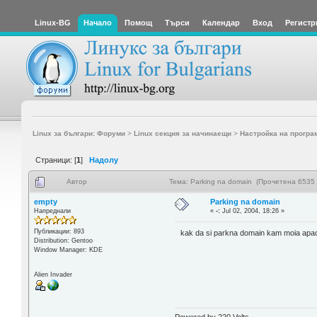
Linux-BG
Начало
Помощ
Търси
Календар
Вход
Регистр
Linux за българи: Форуми
>
Linux секция за начинаещи
>
Настройка на програ
Страници: [
1
]
Надолу
Автор
Тема: Parking na domain (Прочетена 6535 
empty
Parking na domain
Напреднали
«
-:
Jul 02, 2004, 18:26 »
Публикации: 893
kak da si parkna domain kam moia apac
Distribution: Gentoo
Window Manager: KDE
Alien Invader