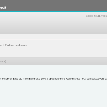
ирай
Добре дошъл/до
ми
>
Parking na domain
пъти)
he server. Distroto mi e mandrake 10.0 a apacheto mi e kam distroto ne znam kakva versia