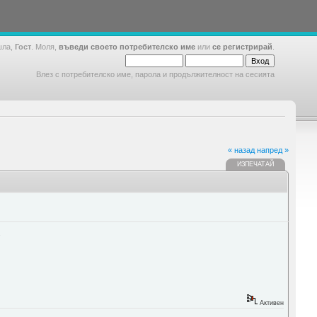
шла,
Гост
. Моля,
въведи своето потребителско име
или
се регистрирай
.
Влез с потребителско име, парола и продължителност на сесията
« назад
напред »
ИЗПЕЧАТАЙ
.
Активен