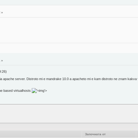
2 »
4 »
:26)
a apache server. Distroto mi e mandrake 10.0 a apacheto mi e kam distroto ne znam kakva 
me based virtualhosts
'>
Започната от