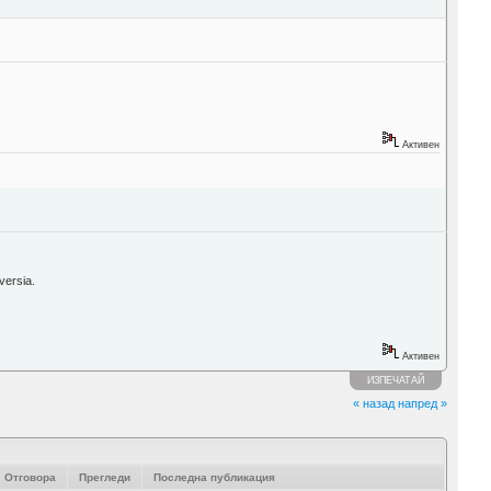
Активен
versia.
Активен
ИЗПЕЧАТАЙ
« назад
напред »
Отговора
Прегледи
Последна публикация