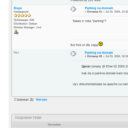
Powered by 220 Volts.
Bogo
Parking na domain
Напреднали
«
Отговор #1 -:
Jul 03, 2004, 15:4
Публикации: 636
Какво е това "parking"?
Distribution: Debian
Window Manager: cmd
live free or die хард
Parking na domain
Гост
«
Отговор #2 -:
Jul 03, 2004, 18:2
Цитат
(empty @ Юли 02 2004,19
kak da si parkna domain kam moi
vij v dokumentatsiata na apache za na
Страници: [
1
]
Нагоре
ПОДОБНИ ТЕМИ
Заглавие