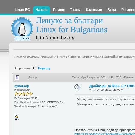
Linux-BG
Начало
Помощ
Търси
Календар
Вход
Регистр
Linux за българи: Форуми
>
Linux секция за начинаещи
>
Настройка на хардуе
Страници: [
1
]
Надолу
Автор
Тема: Драйвъри за DELL LP 1700 (Прочет
cybercop
Драйвъри за DELL LP 1700
Напреднали
«
-:
Nov 06, 2010, 22:06 »
Публикации: 5626
Моля, ако някой е запознат да ми ка
Distribution: Ubuntu LTS, CENTOS 6.x
Мандрива, там съм сигурен, че го им
Window Manager: Xfce, Gnome 2
Ползването на Linux води до пристраст
http://s19.postimg.cc/4oajwoq5v/xenial2.