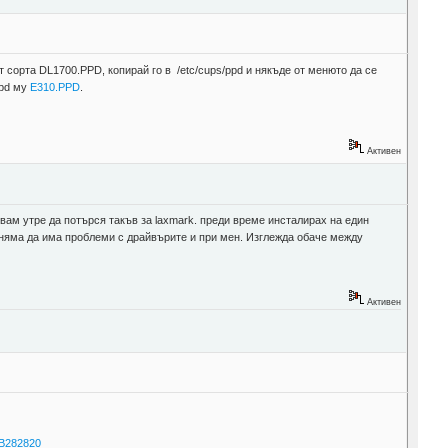
т сорта DL1700.PPD, копирай го в /etc/cups/ppd и някъде от менюто да се
ppd му
E310.PPD
.
Активен
ам утре да потърся такъв за laxmark. преди време инсталирах на един
е няма да има проблеми с драйвърите и при мен. Изглежда обаче между
Активен
5B282820