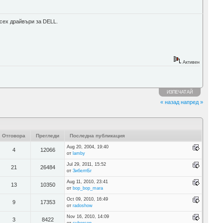
рсех драйвъри за DELL.
Активен
ИЗПЕЧАТАЙ
« назад
напред »
Отговора
Прегледи
Последна публикация
Aug 20, 2004, 19:40
4
12066
от
lamby
Jul 29, 2011, 15:52
21
26484
от
ЗибелтБг
Aug 11, 2010, 23:41
13
10350
от
bop_bop_mara
Oct 09, 2010, 16:49
9
17353
от
radoshow
Nov 16, 2010, 14:09
3
8422