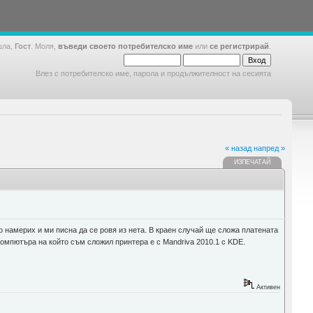
шла,
Гост
. Моля,
въведи своето потребителско име
или
се регистрирай
.
Влез с потребителско име, парола и продължителност на сесията
« назад
напред »
ИЗПЕЧАТАЙ
о намерих и ми писна да се ровя из нета. В краен случай ще сложа платената
Компютъра на който съм сложил принтера е с Mandriva 2010.1 с KDE.
Активен