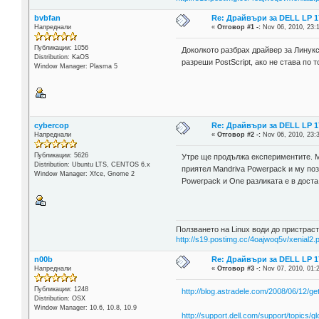
bvbfan
Re: Драйвъри за DELL LP 1
Напреднали
«
Отговор #1 -:
Nov 06, 2010, 23:
Публикации: 1056
Доколкото разбрах драйвер за Линукс
Distribution: KaOS
разреши PostScript, ако не става по 
Window Manager: Plasma 5
cybercop
Re: Драйвъри за DELL LP 1
Напреднали
«
Отговор #2 -:
Nov 06, 2010, 23:
Публикации: 5626
Утре ще продължа експериментите. М
Distribution: Ubuntu LTS, CENTOS 6.x
приятел Mandriva Powerpack и му поз
Window Manager: Xfce, Gnome 2
Powerpack и One разликата е в доста
Ползването на Linux води до пристраст
http://s19.postimg.cc/4oajwoq5v/xenial2.
n00b
Re: Драйвъри за DELL LP 1
Напреднали
«
Отговор #3 -:
Nov 07, 2010, 01:
Публикации: 1248
http://blog.astradele.com/2008/06/12/get
Distribution: OSX
Window Manager: 10.6, 10.8, 10.9
http://support.dell.com/support/top