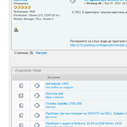
Напреднали
«
Отговор #6 -:
Nov 07, 2010, 16:
Публикации: 5626
С PCL 6 принтерът тръгна наистина н
Distribution: Ubuntu LTS, CENTOS 6.x
Window Manager: Xfce, Gnome 2
Ползването на Linux води до пристраст
http://s19.postimg.cc/4oajwoq5v/xenial2.
Страници: [
1
]
Нагоре
ПОДОБНИ ТЕМИ
Заглавие
dell latitude c400
Настройка на хардуер
Лаптопи dell
Идеи и мнения
Тоshiba Satellite 1700-200
Лаптопи
Проблем при инсталация на УБУНТУ на DELL Optiplex 
Десктопи
Проблем с аудио в Кубунту 10.04 на Dell Vostro 1510