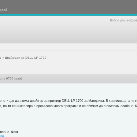
ирай
Добре дошъл/до
р
>
Драйвъри за DELL LP 1700
ена 9790 пъти)
же, откъде да взема драйвър за принтер DELL LP 1700 за Мандрива. В хранилищата не г
а, но тя се инсталира с прекалено много програми и не обичам да я ползвам особено. 
яване. Факт.
png