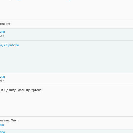
ложения
700
02 »
ва, че работи
700
16 »
 и ще видя, дали ще тръгне.
яване. Факт.
png
700