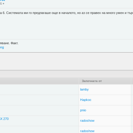
51 »
а 6. Системата ми го предлагаше още в началото, но аз се правех на много умен и тъ
яване. Факт.
png
Започната от
lamby
Hapkoc
pnio
SX 270
radoshow
radoshow