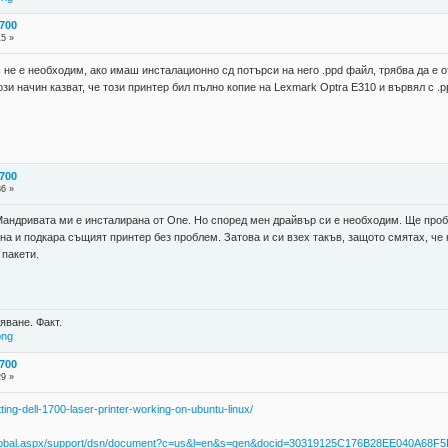
700
15 »
 не е необходим, ако имаш инсталационно сд потърси на него .ppd файл, трябва да е о
този начин казват, че този принтер бил пълно копие на Lexmark Optra E310 и вървял с .
700
36 »
андривата ми е инсталирана от One. Но според мен драйвър си е необходим. Ще пробв
на и подкара същият принтер без проблем. Затова и си взех такъв, защото смятах, ч
 пакети.
яване. Факт.
png
700
29 »
ting-dell-1700-laser-printer-working-on-ubuntu-linux/
ics/global.aspx/support/dsn/document?c=us&l=en&s=gen&docid=30319125C176B28EE040A68F