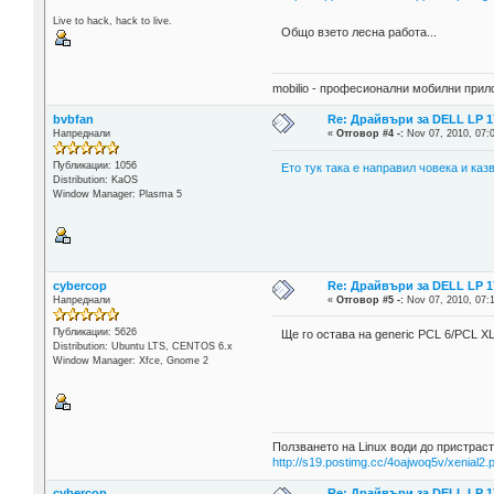
Live to hack, hack to live.
Общо взето лесна работа...
mobilio - професионални мобилни при
bvbfan
Re: Драйвъри за DELL LP 1
Напреднали
«
Отговор #4 -:
Nov 07, 2010, 07:
Публикации: 1056
Ето тук така е направил човека и каз
Distribution: KaOS
Window Manager: Plasma 5
cybercop
Re: Драйвъри за DELL LP 1
Напреднали
«
Отговор #5 -:
Nov 07, 2010, 07:
Публикации: 5626
Ще го остава на generic PCL 6/PCL XL
Distribution: Ubuntu LTS, CENTOS 6.x
Window Manager: Xfce, Gnome 2
Ползването на Linux води до пристраст
http://s19.postimg.cc/4oajwoq5v/xenial2.
cybercop
Re: Драйвъри за DELL LP 1