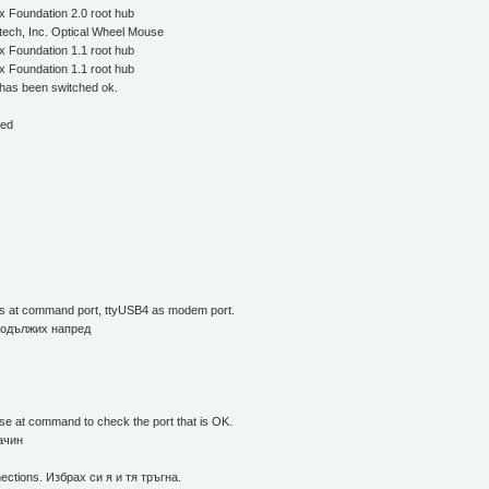
x Foundation 2.0 root hub
tech, Inc. Optical Wheel Mouse
x Foundation 1.1 root hub
x Foundation 1.1 root hub
 has been switched ok.
ted
 as at command port, ttyUSB4 as modem port.
продължих напред
se at command to check the port that is OK.
ачин
ctions. Избрах си я и тя тръгна.