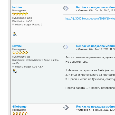
bvbfan
Re: Как се подкарва мобил
Напреднали
«
Отговор #5 -:
Dec 24, 2010, 12:
Публикации: 1056
http://tjp3000.blogspot.com/2010/10/viv
Distribution: KaOS
Window Manager: Plasma 5
rover65
Re: Как се подкарва мобил
Напреднали
«
Отговор #6 -:
Jan 16, 2011, 11:3
Публикации: 111
Ако изпълняваше указанията, щеше д
Distribution: Debian/Wheezy Kernel 3.2.0-4-
Но въпреки това:
amd64
Window Manager: KDE 4.8.4
1.Изтегли си скрипта на Sakis (от пос
2. Изпълни инструкциите за инстали
3. Правиш икона на Десктопа, старти
Проста работа.... И работи безпробл
4i4obengy
Re: Как се подкарва мобил
Напреднали
«
Отговор #7 -:
Jan 28, 2011, 12:3