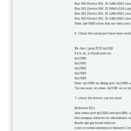
Bus 003 Device 001: ID 1d6b:0002 Linu
Bus 001 Device 006: ID 046d:c018 Logi
Bus 001 Device 001: ID 1d6b:0001 Linu
Bus 002 Device 001: ID 1d6b:0001 Linu
Note: pid-0000 show that our data card
6. Check the serial port have been exis
$ls /dev | grep ЁCE ttyUSB
if it is ok, it should print as:
ttyUSB0
ttyUSB1
ttyUSB2
ttyUSB3
ttyUSB4
Note: ttyUSB0 as dialog port, ttyUSB3
Тук ми каза, че няма ttyUSB, но аз 
7. check the drivers can be used
$minicom ЁCs
And select port ttyUSB3 and ttyUSB4, u
Инсталирах minicom по обичайният н
$sudo apt-get install minicom
и ми се появи мрежата в Network Cone