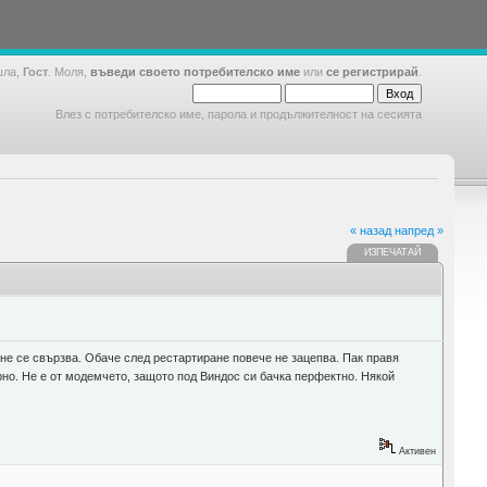
шла,
Гост
. Моля,
въведи своето потребителско име
или
се регистрирай
.
Влез с потребителско име, парола и продължителност на сесията
« назад
напред »
ИЗПЕЧАТАЙ
ане се свързва. Обаче след рестартиране повече не зацепва. Пак правя
рно. Не е от модемчето, защото под Виндос си бачка перфектно. Някой
Активен