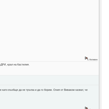
Активен
ДРИ, крал на Кастилия.
 като въобще да не тръгва и да го борим. Ония от Виваком казват, че