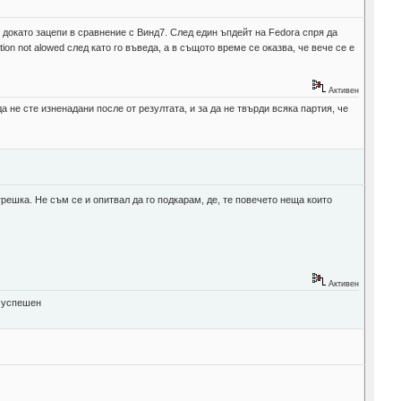
докато зацепи в сравнение с Винд7. След един ъпдейт на Fedora спря да
on not alowed след като го въведа, а в същото време се оказва, че вече се е
Активен
а не сте изненадани после от резултата, и за да не твърди всяка партия, че
решка. Не съм се и опитвал да го подкарам, де, те повечето неща които
Активен
" успешен