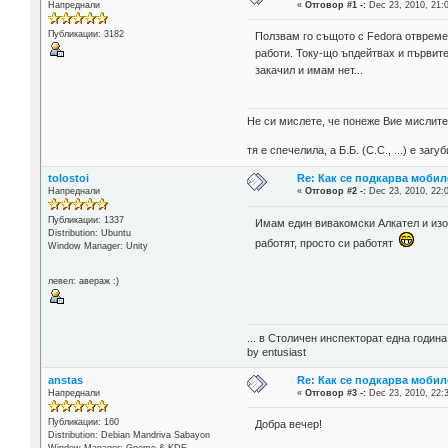
Напреднали
«
Отговор #1 -:
Dec 23, 2010, 21:
Публикации: 3182
Ползвам го същото с Fedora отвреме
работи. Току-що ъпдейтвах и първите 
закачил и имам нет...
Не си мислете, че понеже Вие мислите 
тя е спечелила, а Б.Б. (С.С., ...) е за
tolostoi
Re: Как се подкарва мобил
Напреднали
«
Отговор #2 -:
Dec 23, 2010, 22:
Публикации: 1337
Имам един вивакомски Алкател и изоб
Distribution: Ubuntu
работят, просто си работят
Window Manager: Unity
левел: авераж :)
... в Столичен инспекторат една годин
by entusiast
anstas
Re: Как се подкарва мобил
Напреднали
«
Отговор #3 -:
Dec 23, 2010, 22:
Публикации: 160
Добра вечер!
Distribution: Debian Mandriva Sabayon
Window Manager: Gnome & KDE