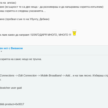
та на anstas)
ране (всъщност те са две неща - да разхивираш и да напшравиш скрипта изпълним)
раш скрипта и следваш указанията....
емно (пробвал съм го на Убунту, Дебиан)
 на лаик какво да направя ! БЛАГОДАРЯ МНОГО, МНОГО !!!
ен нет с Виваком
 »
 скрипта на сакис нещо не тръгна.
Connections -> Edit Connection -> Mobile Broadband -> Add
... и на там лесно. Избираш ст
:
modswicher user guid
1bbb product=0x0017