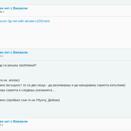
ен нет с Виваком
19 »
acom-3g-net-with-alcatel-x220l.html
ен нет с Виваком
6 »
а си решиш проблема!!!
та на anstas)
ране (всъщност те са две неща - да разхивираш и да напшравиш скрипта изпълним)
раш скрипта и следваш указанията....
емно (пробвал съм го на Убунту, Дебиан)
ен нет с Виваком
0 »