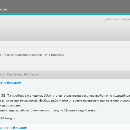
ирай
Добре дошъл/до
р
>
Как се подкарва мобилен нет с Виваком
аком (Прочетена 8045 пъти)
нет с Виваком
L 3G. Та проблема е следния; Убунтуту си го разпознава и с настройките по подразбир
а и после пак няма никой. Изобщо работи ама от време на време и пак не е много сигу
к да го оправя.
ше същата работа. Значи не е от това, че 11-ката е още бъгава...
 4i4obengy
»
ен нет с Виваком