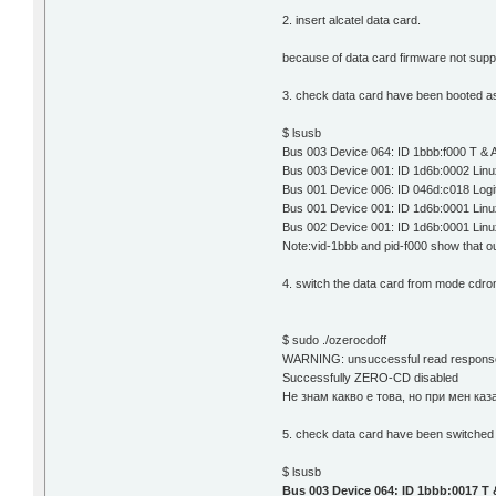
2. insert alcatel data card.
because of data card firmware not suppor
3. check data card have been booted a
$ lsusb
Bus 003 Device 064: ID 1bbb:f000 T & 
Bus 003 Device 001: ID 1d6b:0002 Linu
Bus 001 Device 006: ID 046d:c018 Logi
Bus 001 Device 001: ID 1d6b:0001 Linu
Bus 002 Device 001: ID 1d6b:0001 Linu
Note:vid-1bbb and pid-f000 show that ou
4. switch the data card from mode cdro
$ sudo ./ozerocdoff
WARNING: unsuccessful read respon
Successfully ZERO-CD disabled
Не знам какво е това, но при мен каз
5. check data card have been switched
$ lsusb
Bus 003 Device 064: ID 1bbb:0017 T