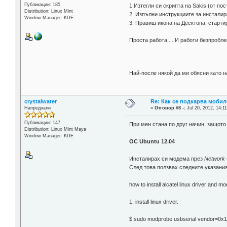
Публикации: 185
1.Изтегли си скрипта на Sakis (от пос
Distribution: Linux Mint
2. Изпълни инструкциите за инстали
Window Manager: KDE
3. Правиш икона на Десктопа, старти
Проста работа.... И работи безпробл
Най-после някой да ми обясни като
crystalwater
Re: Как се подкарва мобил
Напреднали
«
Отговор #8 -:
Jul 20, 2012, 14:11
Публикации: 147
При мен стана по друг начин, защото
Distribution: Linux Mint Maya
Window Manager: KDE
ОС Ubuntu 12.04
Инсталирах си модема през
Network 
След това ползвах следните указания
how to install alcatel linux driver and 
1. install linux driver.
$ sudo modprobe usbserial vendor=0x