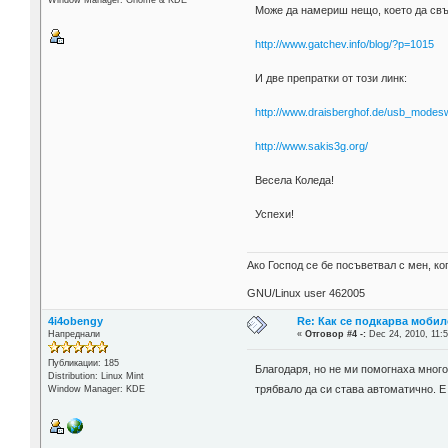
Може да намериш нещо, което да свъ
http://www.gatchev.info/blog/?p=1015
И две препратки от този линк:
http://www.draisberghof.de/usb_mode
http://www.sakis3g.org/
Весела Коледа!
Успехи!
Ако Господ се бе посъветвал с мен, 
GNU/Linux user 462005
4i4obengy
Re: Как се подкарва мобил
Напреднали
«
Отговор #4 -:
Dec 24, 2010, 11:5
Публикации: 185
Благодаря, но не ми помогнаха мно
Distribution: Linux Mint
трябвало да си става автоматично. Е
Window Manager: KDE