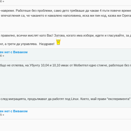
00 »
-навреме. Работеше без проблеми, само дето трябваше да чакам 4 пъти повече време 
впечатления са, че чакането е намалено наполовина, иска ми пин код, казва ми Operati
правилно, всички мислят като Вас! Затова, когато има избори, идете и гласувайте, за д
губил, а трети да управлява. Наздраве!
ен нет с Виваком
00 »
що не отлепва, на Убунту 10,04 и 10,10 имах от Мобилтел едно стикче, работеше без г
а след миграцията, продължават да работят под Linux. Което, май прави "експеримента
ен нет с Виваком
35 »