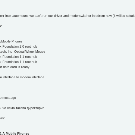
t linux automount, we can't run our driver and moderswitcher in cdrom now (it will be solutio
s:
A Mobile Phones
x Foundation 2.0 root hub
tech, Inc. Optical Wheel Mouse
x Foundation 1.1 root hub
x Foundation 1.1 root hub
r data card is ready.
m interface to modem interface.
se message
а, че няма такава директория
 as:
 & A Mobile Phones