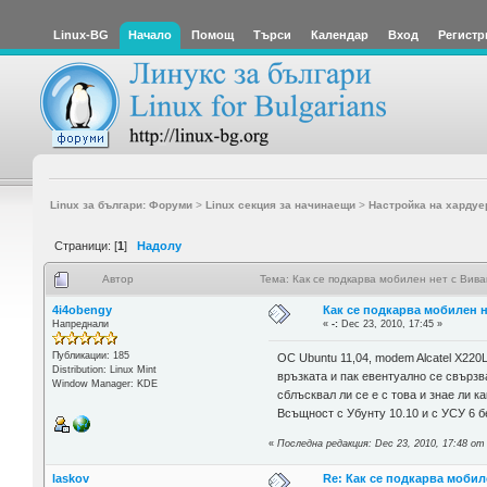
Linux-BG
Начало
Помощ
Търси
Календар
Вход
Регистр
Linux за българи: Форуми
>
Linux секция за начинаещи
>
Настройка на хардуе
Страници: [
1
]
Надолу
Автор
Тема: Как се подкарва мобилен нет с Вив
4i4obengy
Как се подкарва мобилен 
Напреднали
«
-:
Dec 23, 2010, 17:45 »
Публикации: 185
ОС Ubuntu 11,04, modem Alcatel X220
Distribution: Linux Mint
връзката и пак евентуално се свързв
Window Manager: KDE
сблъсквал ли се е с това и знае ли ка
Всъщност с Убунту 10.10 и с УСУ 6 бе
«
Последна редакция: Dec 23, 2010, 17:48 от
laskov
Re: Как се подкарва мобил