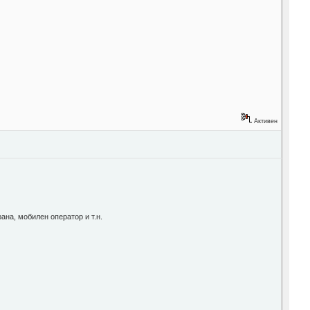
Активен
рана, мобилен оператор и т.н.