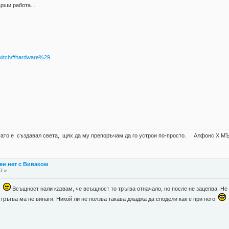
рши работа...
switch/#hardware%29
когато е създавал света, щях да му препоръчам да го устрои по-просто. Алфонс X МЪ
ен нет с Виваком
7 »
го
Всъщност нали казвам, че всъщност то тръгва отначало, но после не зацепва. Не е
 тръгва ма не винаги. Никой ли не ползва такава джаджа да сподели как е при него