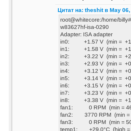
Цитат на: theshit в May 06,
root@whitecore:/home/billy
w83627hf-isa-0290
Adapter: ISA adapter
in0: +1.57 V (min = +1.2
in1: +1.58 V (min = +1.2
in2: +3.22 V (min = +2.8
in3: +2.93 V (min = +0.
in4: +3.12 V (min = +0.
in5: +3.14 V (min = +0.
in6: +3.15 V (min = +0.
in7: +3.23 V (min = +0.
in8: +3.38 V (min = +1.
fan1: 0 RPM (min = 468
fan2: 3770 RPM (min = 
fan3: 0 RPM (min = 503
temp1: +29.0°C (high = +2