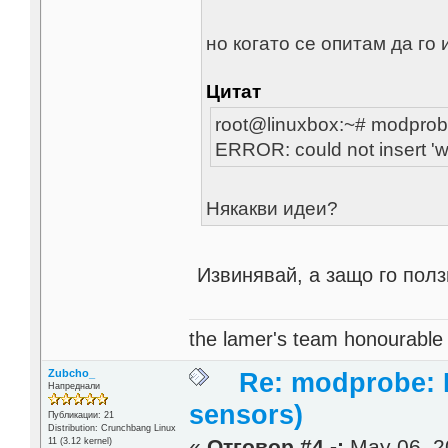
но когато се опитам да го
Цитат
root@linuxbox:~# modpro
ERROR: could not insert '
Някакви идеи?
Извинявай, а защо го полз
the lamer's team honourabl
Zubcho_
Re: modprobe: D
Напреднали
sensors)
Публикации: 21
Distribution: Crunchbang Linux
«
Отговор #4 -:
May 06, 2
11 (3.12 kernel)