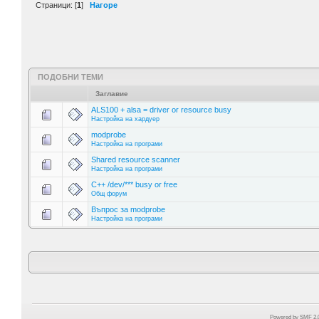
Страници: [
1
]
Нагоре
ПОДОБНИ ТЕМИ
Заглавие
ALS100 + alsa = driver or resource busy
Настройка на хардуер
modprobe
Настройка на програми
Shared resource scanner
Настройка на програми
C++ /dev/*** busy or free
Общ форум
Въпрос за modprobe
Настройка на програми
Powered by SMF 2.0