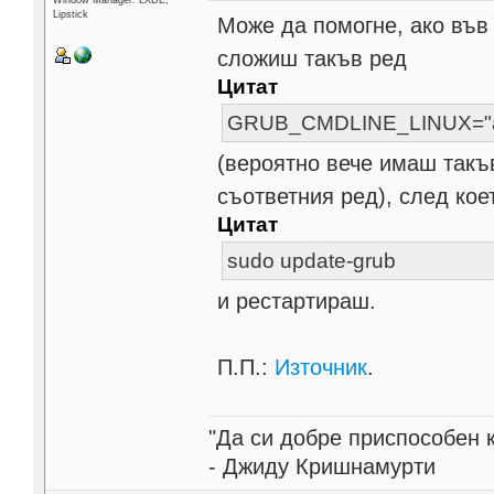
Window Manager: LXDE,
Lipstick
Може да помогне, ако във ф
сложиш такъв ред
Цитат
GRUB_CMDLINE_LINUX="acp
(вероятно вече имаш такъв
съответния ред), след ко
Цитат
sudo update-grub
и рестартираш.
П.П.:
Източник
.
"Да си добре приспособен 
- Джиду Кришнамурти