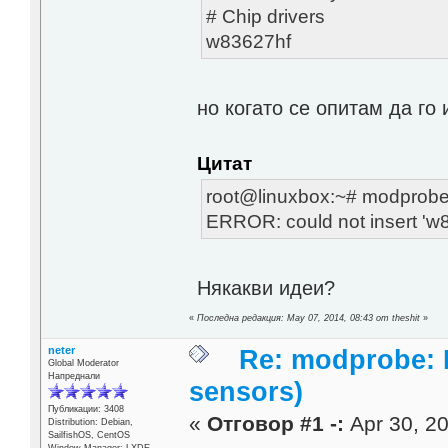
# Chip drivers
w83627hf
но когато се опитам да го
Цитат
root@linuxbox:~# modprob
ERROR: could not insert 'w
Някакви идеи?
«
Последна редакция: May 07, 2014, 08:43 от theshit
»
neter
Re: modprobe: D
Global Moderator
Напреднали
sensors)
Публикации: 3408
«
Отговор #1 -:
Apr 30, 20
Distribution: Debian,
SailfishOS, CentOS