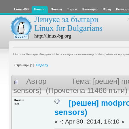
Linux-BG
Начало
Помощ
Търси
Календар
Вход
Регистр
Linux за българи: Форуми
>
Linux секция за начинаещи
>
Настройка на програ
Страници: [
1
]
Надолу
Автор
Тема: [решен] mo
sensors) (Прочетена 11466 пъти)
theshit
[решен] modprob
Гост
sensors)
«
-:
Apr 30, 2014, 16:10 »