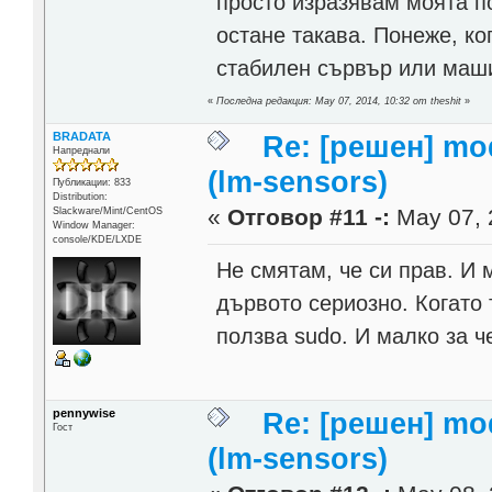
просто изразявам моята п
остане такава. Понеже, ко
стабилен сървър или машин
«
Последна редакция: May 07, 2014, 10:32 от theshit
»
BRADATA
Re: [решен] mod
Напреднали
(lm-sensors)
Публикации: 833
Distribution:
«
Отговор #11 -:
May 07, 
Slackware/Mint/CentOS
Window Manager:
console/KDE/LXDE
Не смятам, че си прав. И 
дървото сериозно. Когато 
ползва sudo. И малко за че
pennywise
Re: [решен] mod
Гост
(lm-sensors)