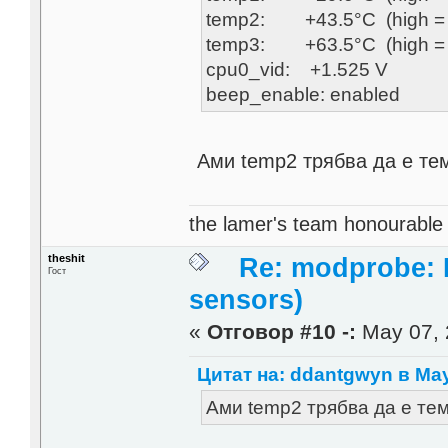
temp2: +43.5°C (high = +
temp3: +63.5°C (high = +8
cpu0_vid: +1.525 V
beep_enable: enabled
Ами temp2 трябва да е те
the lamer's team honourabl
theshit
Re: modprobe: D
Гост
sensors)
«
Отговор #10 -:
May 07, 
Цитат на: ddantgwyn в May
Ами temp2 трябва да е те