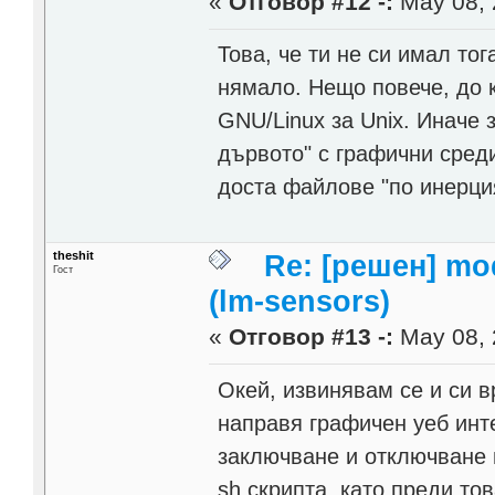
«
Отговор #12 -:
May 08, 
Това, че ти не си имал тог
нямалo. Нещо повече, до 
GNU/Linux за Unix. Иначе 
дървото" с графични среди
доста файлове "по инерци
theshit
Re: [решен] mod
Гост
(lm-sensors)
«
Отговор #13 -:
May 08, 
Окей, извинявам се и си 
направя графичен уеб инте
заключване и отключване 
sh скрипта, като преди то