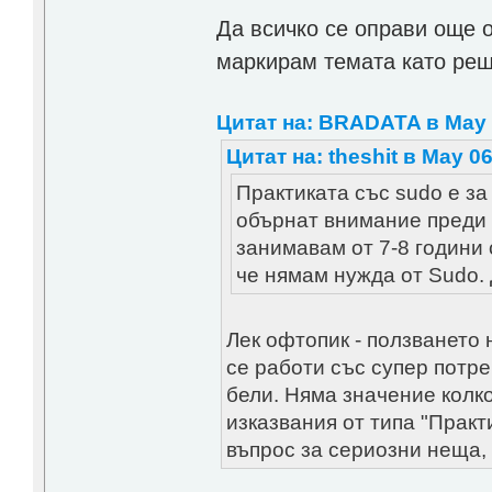
Да всичко се оправи още 
маркирам темата като реш
Цитат на: BRADATA в May 0
Цитат на: theshit в May 06
Практиката със sudo е за
обърнат внимание преди т
занимавам от 7-8 години
че нямам нужда от Sudo. 
Лек офтопик - ползването 
се работи със супер потр
бели. Няма значение колк
изказвания от типа "Практ
въпрос за сериозни неща,