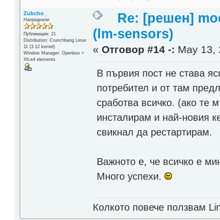
Zubcho_
Re: [решен] mod
Напреднали
(lm-sensors)
Публикации: 21
Distribution: Crunchbang Linux
«
Отговор #14 -:
May 13, 
11 (3.12 kernel)
Window Manager: Openbox +
Xfce4 elements
В първия пост не става яс
потребител и от там пред
сработва всичко. (ако те 
инсталирам и най-новия к
свикнал да рестартирам.
Важното е, че всичко е ми
Много успехи.
Колкото повече ползвам Lin