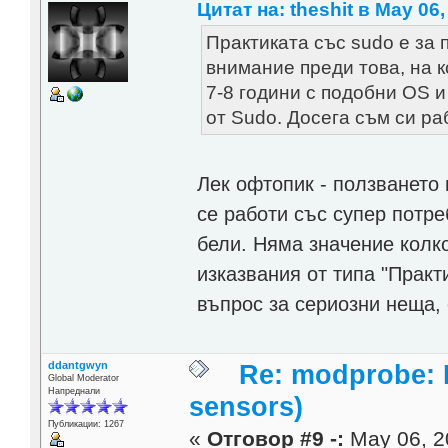
Цитат на: theshit в May 06,
Практиката със sudo е за 
внимание преди това, на к
7-8 години с подобни OS 
от Sudo. Досега съм си ра
Лек офтопик - ползването 
се работи със супер потре
бели. Няма значение колк
изказвания от типа "Практ
въпрос за сериозни неща, 
ddantgwyn
Re: modprobe: D
Global Moderator
Напреднали
sensors)
Публикации: 1267
«
Отговор #9 -:
May 06, 2