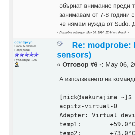
обърнат внимание преди то
занимавам от 7-8 години 
че нямам нужда от Sudo. Д
«
Последна редакция: May 06, 2014, 17:44 от theshit
»
ddantgwyn
Re: modprobe: D
Global Moderator
Напреднали
sensors)
Публикации: 1267
«
Отговор #6 -:
May 06, 2
А използването на команд
[nick@sakurajima ~]$
acpitz-virtual-0
Adapter: Virtual dev
temp1: +59.0°C (
temp2: +73.0°C (