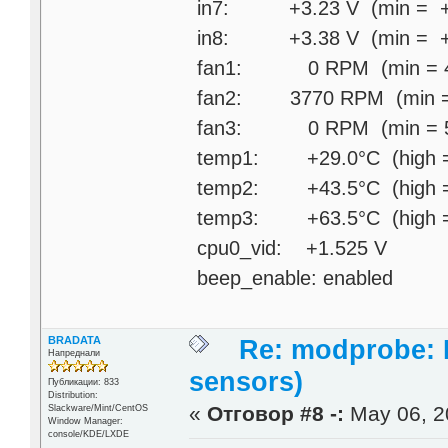
in7: +3.23 V (min = +0
in8: +3.38 V (min = +1
fan1: 0 RPM (min = 46
fan2: 3770 RPM (min = 
fan3: 0 RPM (min = 50
temp1: +29.0°C (high = +
temp2: +43.5°C (high = +
temp3: +63.5°C (high = +
cpu0_vid: +1.525 V
beep_enable: enabled
BRADATA
Re: modprobe: D
Напреднали
sensors)
Публикации: 833
Distribution:
«
Отговор #8 -:
May 06, 2
Slackware/Mint/CentOS
Window Manager:
console/KDE/LXDE