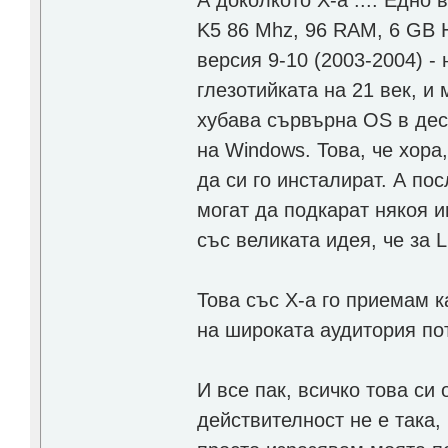
А доколкото Х-а .... Едно
K5 86 Mhz, 96 RAM, 6 GB 
версия 9-10 (2003-2004) -
глезотийката на 21 век, и
хубава сървърна OS в дес
на Windows. Това, че хора,
да си го инсталират. А по
могат да подкарат някоя иг
със великата идея, че за 
Това със Х-а го приемам к
на широката аудитория по
И все пак, всичко това си
действителност не е така,