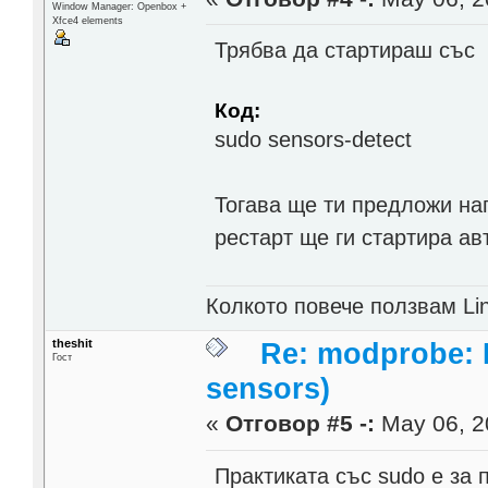
Window Manager: Openbox +
Xfce4 elements
Трябва да стартираш със
Код:
sudo sensors-detect
Тогава ще ти предложи на
рестарт ще ги стартира ав
Колкото повече ползвам Lin
theshit
Re: modprobe: D
Гост
sensors)
«
Отговор #5 -:
May 06, 2
Практиката със sudo е за 