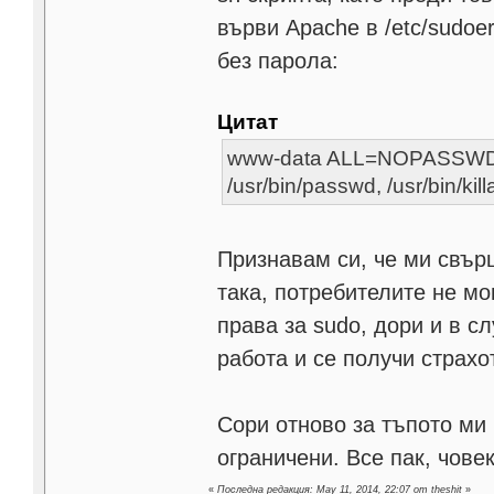
върви Apache в /etc/sudoe
без парола:
Цитат
www-data ALL=NOPASSWD:/usr
/usr/bin/passwd, /usr/bin/killa
Признавам си, че ми свър
така, потребителите не мо
права за sudo, дори и в с
работа и се получи страхо
Сори отново за тъпото ми 
ограничени. Все пак, чове
«
Последна редакция: May 11, 2014, 22:07 от theshit
»