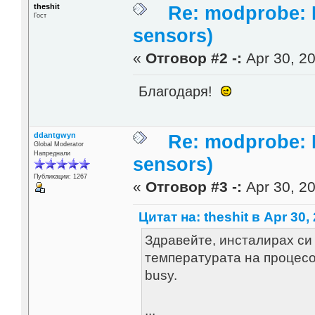
theshit
Re: modprobe: D
Гост
sensors)
«
Отговор #2 -:
Apr 30, 20
Благодаря!
ddantgwyn
Re: modprobe: D
Global Moderator
Напреднали
sensors)
Публикации: 1267
«
Отговор #3 -:
Apr 30, 20
Цитат на: theshit в Apr 30,
Здравейте, инсталирах си 
температурата на процесор
busy.
...