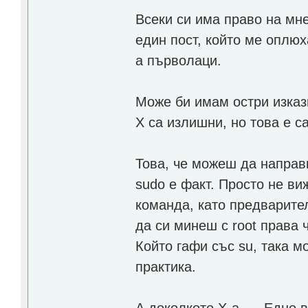
Всеки си има право на мн
един пост, който ме оплюх
а първолаци.
Може би имам остри изказ
Х са излишни, но това е с
Това, че можеш да направи
sudo е факт. Просто не в
команда, като предварите
да си минеш с root права 
Който гафи със su, така м
практика.