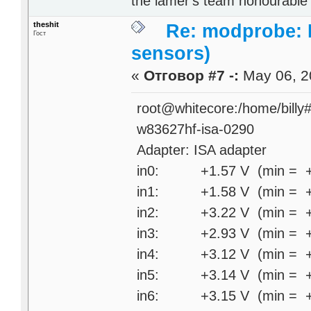
the lamer's team honourabl
theshit
Re: modprobe: D
Гост
sensors)
«
Отговор #7 -:
May 06, 2
root@whitecore:/home/billy
w83627hf-isa-0290
Adapter: ISA adapter
in0: +1.57 V (min = +1.
in1: +1.58 V (min = +1.
in2: +3.22 V (min = +2.
in3: +2.93 V (min = +0
in4: +3.12 V (min = +0
in5: +3.14 V (min = +0
in6: +3.15 V (min = +0