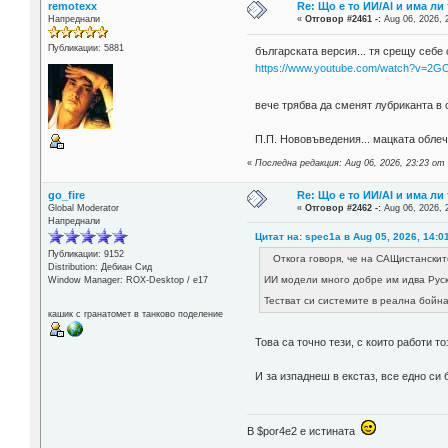
remotexx
Re: Що е то ИИ/AI и има ли
Напреднали
«
Отговор #2461 -:
Aug 06, 2026, 
Публикации: 5881
българската версия... тя срещу себе 
https://www.youtube.com/watch?v=2G
вече трябва да сменят лубриканта в
П.П. Нововъведения... мацката облече
«
Последна редакция: Aug 06, 2026, 23:23 от
go_fire
Re: Що е то ИИ/AI и има ли
Global Moderator
«
Отговор #2462 -:
Aug 06, 2026, 
Напреднали
Цитат на: spec1a в Aug 05, 2026, 14:0
Публикации: 9152
Откога говоря, че на САЩистанскит
Distribution: Дебиан Сид
ИИ модели много добре им идва Рус
Window Manager: ROX-Desktop / е17
Тестват си системите в реална бойна
кашик с гранатомет в танково поделение
Това са точно тези, с които работи 
И за изпаднеш в екстаз, все едно си
В $por4e2 e истината