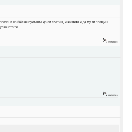
овече, и на 500 консултанта да си платиш, и каквито и да му ги плещиш
ускането ти.
Активен
Активен