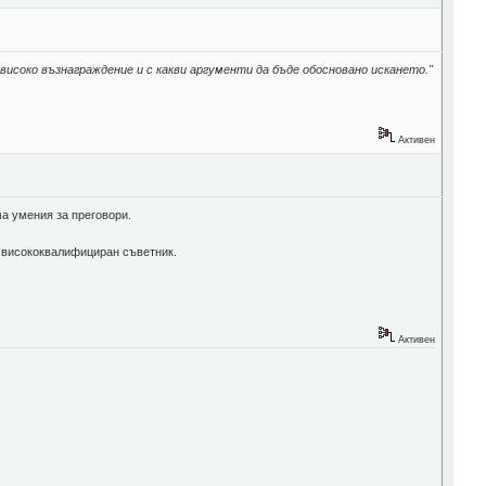
-високо възнаграждение и с какви аргументи да бъде обосновано искането."
Активен
ма умения за преговори.
о висококвалифициран съветник.
Активен