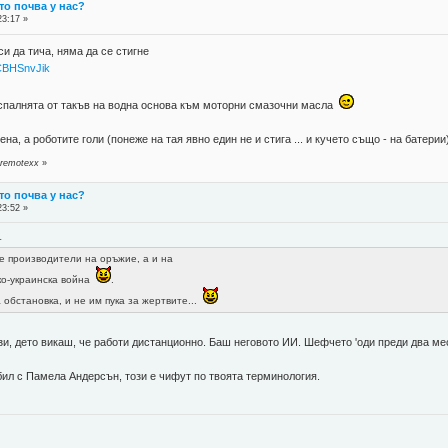
 то почва у нас?
23:17 »
си да тича, няма да се стигне
CBHSnvJik
 спалнята от такъв на водна основа към моторни смазочни масла
на, а роботите голи (понеже на тая явно един не и стига ... и кучето също - на батерии
 remotexx
»
 то почва у нас?
23:52 »
1
е производители на оръжие, а и на
ко-украинска война
.
 обстановка, и не им пука за жертвите...
този, дето викаш, че работи дистанционно. Баш неговото ИИ. Шефчето 'оди преди два м
 бил с Памела Андерсън, този е чифут по твоята терминология.