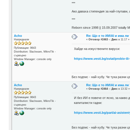
***
Aко даваха стипендия за най-глупави,
***
Reborn since 1998 || 15.09.2007 totally 
Acho
Re: Що е то ИИ/AI и има ли
Напреднали
«
Отговор #2463 -:
Днес
в 11:17 »
Публикации: 9643
Хайде на изкуствените вируси:
Distribution: Slackware, MikroTik -
сървърно
https://www.vesti.bg/sviat/probiv-il
Window Manager: console only
Без подпис - най-хубу. Че тука разни
Acho
Re: Що е то ИИ/AI и има ли
Напреднали
«
Отговор #2464 -:
Днес
в 13:32 »
Публикации: 9643
И без ИИ е повече от ясно, за какво 
Distribution: Slackware, MikroTik -
капиталисти гадни:
сървърно
Window Manager: console only
https://www.vesti.bg/pari/ai-asisten
Без подпис - най-хубу. Че тука разни