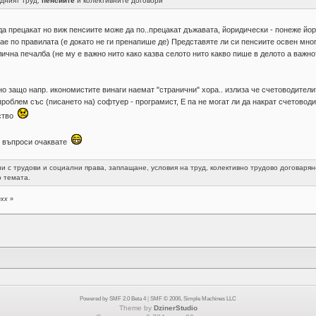
дният труд,
пенсиите
и колективните договори
да прецакат но виж пенсиите може да по..прецакат дъжавата, йоридически - понеже йо
ае по правилата (е докато не ги пренапише де) Представяте ли си пенсиите освен мно
ична печалба (не му е важно нито како казва селото нито какво пише в делото а важнот
но защо напр. икономистите винаги наемат "странични" хора.. излиза че счетоводителит
 проблем със (писането на) софтуер - програмист, Е па не могат ли да накрат счетовод
дство
ви въпроси очаквате
и с трудови и социални права, заплащане, условия на труд, колективно трудово договарян
о темата.
exx
»
Powered by SMF 2.0 Beta 4
|
SMF © 2006, Simple Machines LLC
Theme by
DzinerStudio