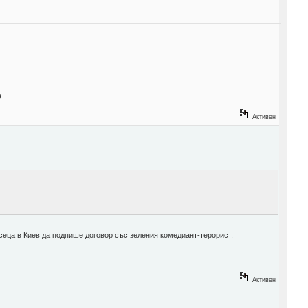
)
Активен
есеца в Киев да подпише договор със зеления комедиант-терорист.
Активен