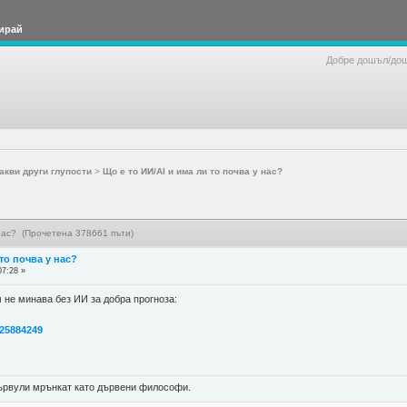
ирай
Добре дошъл/до
акви други глупости
>
Що е то ИИ/AI и има ли то почва у нас?
 нас? (Прочетена 378661 пъти)
 то почва у нас?
07:28 »
м не минава без ИИ за добра прогноза:
225884249
 цървули мрънкат като дървени философи.