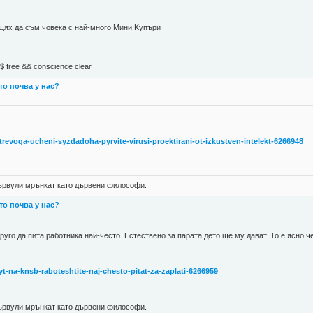
 щях да съм човека с най-много Mини Kупъри
М$ free && conscience clear
 то почва у нас?
i-trevoga-ucheni-syzdadoha-pyrvite-virusi-proektirani-ot-izkustven-intelekt-6266948
 цървули мрънкат като дървени философи.
 то почва у нас?
друго да пита работника най-често. Естествено за парата дето ще му дават. То е ясно 
tyt-na-knsb-raboteshtite-naj-chesto-pitat-za-zaplati-6266959
 цървули мрънкат като дървени философи.