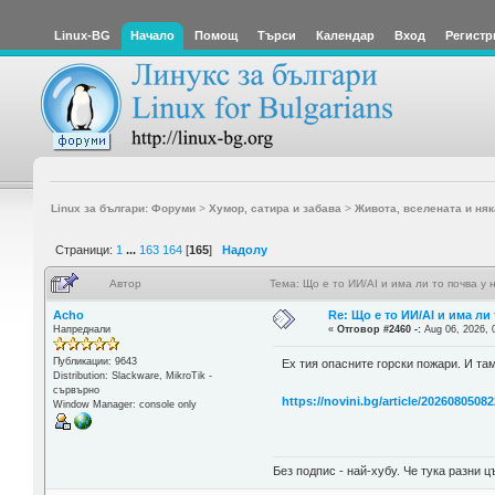
Linux-BG
Начало
Помощ
Търси
Календар
Вход
Регистр
Linux за българи: Форуми
>
Хумор, сатира и забава
>
Живота, вселената и няк
Страници:
1
...
163
164
[
165
]
Надолу
Автор
Тема: Що е то ИИ/AI и има ли то почва у
Acho
Re: Що е то ИИ/AI и има ли
Напреднали
«
Отговор #2460 -:
Aug 06, 2026, 
Публикации: 9643
Ех тия опасните горски пожари. И та
Distribution: Slackware, MikroTik -
сървърно
https://novini.bg/article/2026080508
Window Manager: console only
Без подпис - най-хубу. Че тука разни