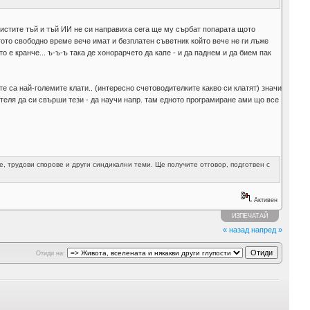
ристите тъй и тъй ИИ не си направиха сега ще му сърбат попарата щото
гото свободно време вече имат и безплатен съветник който вече не ги лъже
о е кранче... ъ-ъ-ъ така де хонорарчето да капе - и да паднем и да бием пак
е са най-големите клати.. (интересно счетоводителките какво си клатят) значи
ителя да си свърши тези - да научи напр. там едното програмиране ами що все
е, трудови спорове и други синдикални теми. Ще получите отговор, подготвен с
Активен
ИЗПЕЧАТАЙ
« назад
напред »
Отиди на: