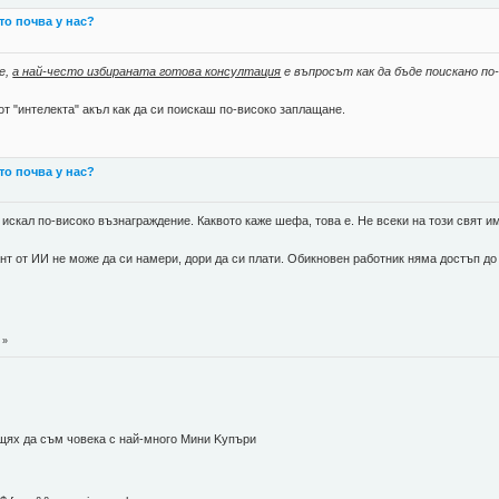
 то почва у нас?
е,
а най-често избираната готова консултация
е въпросът как да бъде поискано по
от "интелекта" акъл как да си поискаш по-високо заплащане.
 то почва у нас?
 искал по-високо възнаграждение. Каквото каже шефа, това е. Не всеки на този свят и
ант от ИИ не може да си намери, дори да си плати. Обикновен работник няма достъп д
»
 щях да съм човека с най-много Mини Kупъри