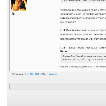
Сред
водещите теми
са още извънре
Чорбаджий(ки)те може и да не могат 
държавата ще не ще трябва да си игр
като мазен йорист с цел единствено л
ще се напие)
П.П. Винаги ми е било много интерес
проблем с бизнес договор - адвокат,
програмиста трябва да учи счетово
П.П.П. Е при такава подсказка - как
Цитат
Здравейте! Задайте въпроси, свързан
помощта на AI, който ще ви насочи п
«
Последна редакция:
Днес
в 21:19 от remot
Страници:
1
...
163
164
[
165
]
Нагоре