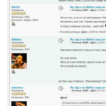
Reborn since 1998 || 15.09.2007 totally 
Nik123
Re: Що е то ИИ/AI и има ли
Напреднали
«
Отговор #2467 -:
Днес
в 15:54 »
Публикации: 4930
Не си тъп, а не си се престрашил. Н
Distribution: Mageia, Q4OS
витиевато, все тая. Такива преговор
А това е някакъв нов виц - умен ИИ
«
Последна редакция:
Днес
в 15:58 от Nik12
4096bits
Re: Що е то ИИ/AI и има ли
Напреднали
«
Отговор #2468 -:
Днес
в 16:33 »
Публикации: 9718
Ами явно повечето хора са тъпи, защо
Аз съм искал.
Като не съм получил, просто съм си 
Не се моля на никого.
As they say in Mexico, "Dasvidaniya!" Dow
remotexx
Re: Що е то ИИ/AI и има ли
Напреднали
«
Отговор #2469 -:
Днес
в 21:10 »
Цитат
Публикации: 5881
AI асистентът на КНСБ: работещите 