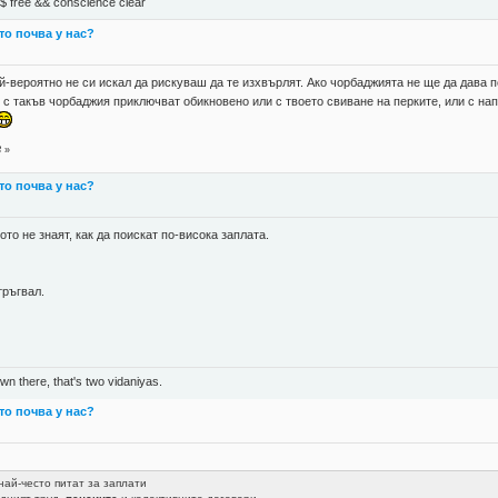
М$ free && conscience clear
 то почва у нас?
ай-вероятно не си искал да рискуваш да те изхвърлят. Ако чорбаджията не ще да дава п
и с такъв чорбаджия приключват обикновено или с твоето свиване на перките, или с нап
3
»
 то почва у нас?
то не знаят, как да поискат по-висока заплата.
тръгвал.
n there, that's two vidaniyas.
 то почва у нас?
най-често питат за заплати