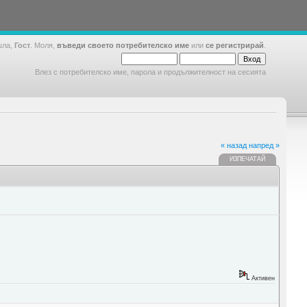
шла,
Гост
. Моля,
въведи своето потребителско име
или
се регистрирай
.
Влез с потребителско име, парола и продължителност на сесията
« назад
напред »
ИЗПЕЧАТАЙ
Активен