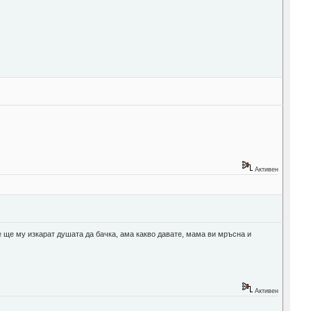
Активен
че ще му изкарат душата да бачка, ама какво давате, мама ви мръсна и
Активен