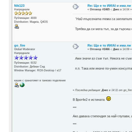
Nik123
Re: Що е то ИИ/AI и има ли
Напреднали
«
Отговор #2465 -:
Днес
в 14:04 »
Публикации: 4930
"Най-търсената тема са заплатит
Distribution: Mageia, Q4OS
Трябва да си мега тъп, за да търсиш 
go_fire
Re: Що е то ИИ/AI и има ли
Global Moderator
«
Отговор #2466 -:
Днес
в 14:09 »
Напреднали
Ами значи аз съм тъп. Никога не съм
Публикации: 9152
Distribution: Дебиан Сид
п.п. Така или иначе по-умен консулт
Window Manager: ROX-Desktop / е17
кашик с гранатомет в танково поделение
«
Последна редакция:
Днес
в 14:11 от go_fire
В $por4e2 e истината
***
Aко даваха стипендия за най-глупави,
***