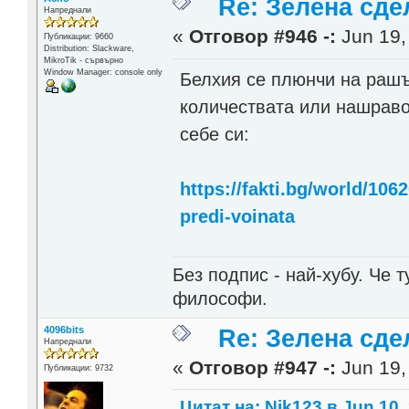
Re: Зелена сде
Напреднали
«
Отговор #946 -:
Jun 19,
Публикации: 9660
Distribution: Slackware,
MikroTik - сървърно
Window Manager: console only
Белхия се плюнчи на рашъ
количествата или нашраво 
себе си:
https://fakti.bg/world/106
predi-voinata
Без подпис - най-хубу. Че 
философи.
4096bits
Re: Зелена сде
Напреднали
«
Отговор #947 -:
Jun 19,
Публикации: 9732
Цитат на: Nik123 в Jun 10,