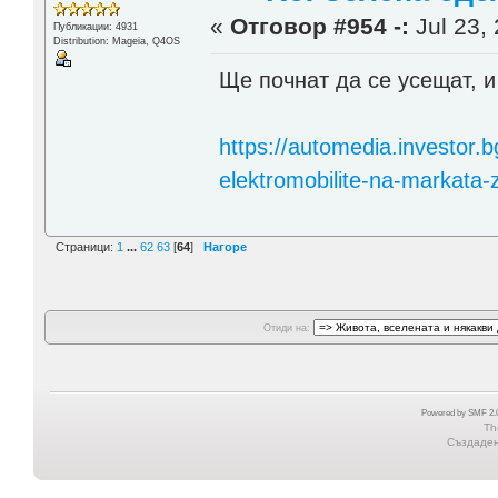
«
Отговор #954 -:
Jul 23, 
Публикации: 4931
Distribution: Mageia, Q4OS
Ще почнат да се усещат, и
https://automedia.investor.
elektromobilite-na-markata-
Страници:
1
...
62
63
[
64
]
Нагоре
Отиди на:
Powered by SMF 2.0
Th
Създадена