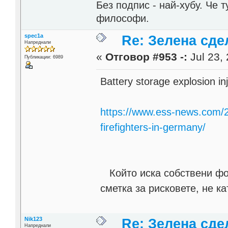
Без подпис - най-хубу. Че 
философи.
spec1a
Re: Зелена сде
Напреднали
«
Отговор #953 -:
Jul 23, 
Публикации: 6989
Battery storage explosion in
https://www.ess-news.com/20
firefighters-in-germany/
Който иска собствени фот
сметка за рисковете, не ка
Nik123
Re: Зелена сде
Напреднали