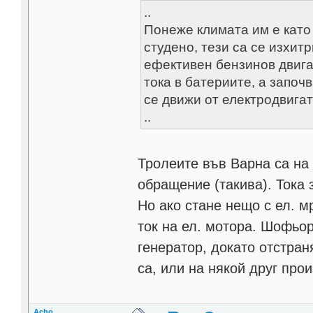
..
Понеже климата им е като 
студено, тези са се изхит
ефективен бензинов двигат
тока в батериите, а започ
се движи от електродвигат
..
Тролеите във Варна са на 
обращение (такива). Тока з
Но ако стане нещо с ел. м
ток на ел. мотора. Шофьо
генератор, докато отстран
са, или на някой друг про
Acho