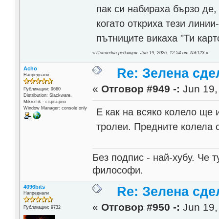
пак си набираха бързо де,
когато откриха тези линии
пътниците викаха "Ти кар
«
Последна редакция: Jun 19, 2026, 12:54 от Nik123
»
Acho
Re: Зелена сде
Напреднали
«
Отговор #949 -:
Jun 19,
Публикации: 9660
Distribution: Slackware,
MikroTik - сървърно
Window Manager: console only
Е как на всяко колело ще 
тролеи. Предните колела 
Без подпис - най-хубу. Че 
философи.
4096bits
Re: Зелена сде
Напреднали
«
Отговор #950 -:
Jun 19,
Публикации: 9732