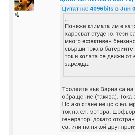
Цитат на: 4096bits в Jun 0
..
Понеже климата им е като
харесват студено, тези с
много ефективен бензинов
свърши тока в батериите,
ток и колата се движи от
зарежда.
..
Тролеите във Варна са на 
обращение (такива). Тока з
Но ако стане нещо с ел. м
ток на ел. мотора. Шофьо
генератор, докато отстран
са, или на някой друг прои