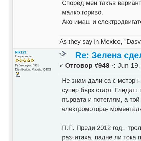
Според мен такъв вариант 
малко гориво.
Ако имаш и електродвигате
As they say in Mexico, "Dasvi
Nik123
Re: Зелена сде
Напреднали
«
Отговор #948 -:
Jun 19,
Публикации: 4931
Distribution: Mageia, Q4OS
Не знам дали са с мотор н
супер бърз старт. Гледаш 
първата и потеглям, а той
електромотора- моменталн
П.П. Преди 2012 год., тро
разчитаха, падне ли тока 