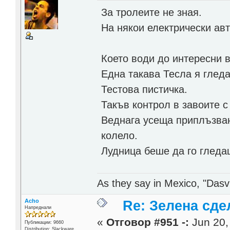
За тролеите не зная.
На някои електрически ав
Което води до интересни 
Една такава Тесла я гледа
Тестова пистичка.
Такъв контрол в завоите 
Веднага усеща приплъзван
колело.
Лудница беше да го гле
As they say in Mexico, "Dasvi
Acho
Re: Зелена сде
Напреднали
«
Отговор #951 -:
Jun 20,
Публикации: 9660
Distribution: Slackware,