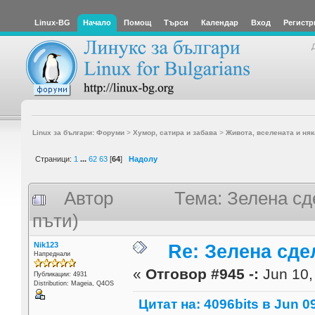
Linux-BG
Начало
Помощ
Търси
Календар
Вход
Регистр
Linux за българи: Форуми
>
Хумор, сатира и забава
>
Живота, вселената и няк
Страници:
1
...
62
63
[
64
]
Надолу
Автор
Тема: Зелена сд
пъти)
Nik123
Re: Зелена сде
Напреднали
«
Отговор #945 -:
Jun 10,
Публикации: 4931
Distribution: Mageia, Q4OS
Цитат на: 4096bits в Jun 09