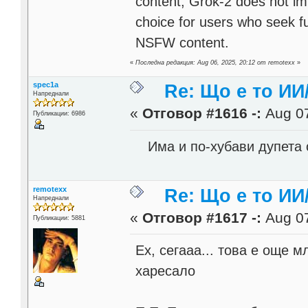
content, Grok-2 does not im
choice for users who seek ful
NSFW content.
«
Последна редакция: Aug 06, 2025, 20:12 от remotexx
»
spec1a
Re: Що е то ИИ
Напреднали
«
Отговор #1616 -:
Aug 07
Публикации: 6986
Има и по-хубави дупета о
remotexx
Re: Що е то ИИ
Напреднали
«
Отговор #1617 -:
Aug 07
Публикации: 5881
Ех, сегааа... това е още м
харесало