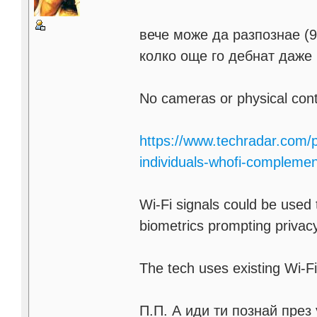
вече може да разпознае (9
колко още го дебнат даже
No cameras or physical cont
https://www.techradar.com/pr
individuals-whofi-complemen
Wi-Fi signals could be used
biometrics prompting privac
The tech uses existing Wi‑
П.П. А иди ти познай през