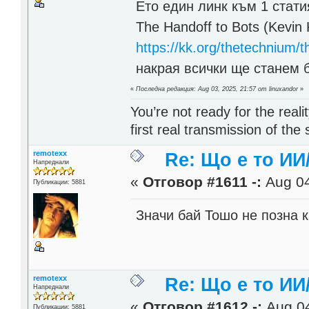
Ето един линк към 1 стати
The Handoff to Bots (Kevin 
https://kk.org/thetechnium/t
накрая всички ще станем б
«
Последна редакция: Aug 03, 2025, 21:57 от linuxandor
»
You’re not ready for the rea
first real transmission of the 
remotexx
Re: Що е то ИИ
Напреднали
«
Отговор #1611 -:
Aug 04
Публикации: 5881
Значи бай Тошо не позна 
remotexx
Re: Що е то ИИ
Напреднали
«
Отговор #1612 -:
Aug 04
Публикации: 5881