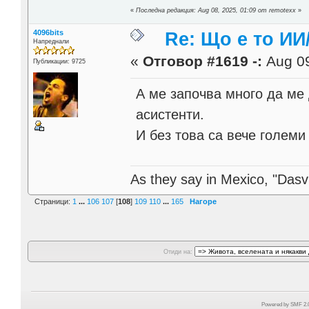
«
Последна редакция: Aug 08, 2025, 01:09 от remotexx
»
4096bits
Re: Що е то ИИ
Напреднали
«
Отговор #1619 -:
Aug 09
Публикации: 9725
А ме започва много да ме
асистенти.
И без това са вече големи
As they say in Mexico, "Dasvi
Страници:
1
...
106
107
[
108
]
109
110
...
165
Нагоре
Отиди на:
Powered by SMF 2.0