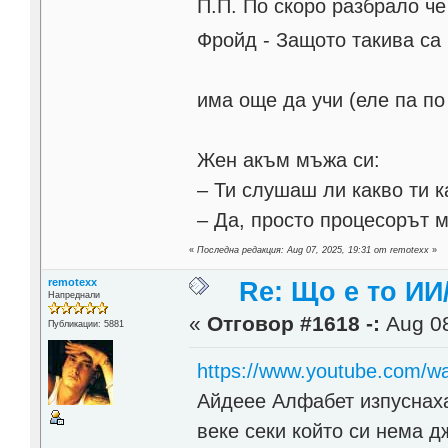
П.П. По скоро разбрало че
Фройд - Защото такива са
има още да учи (еле па по
Жен акъм мъжа си:
– Ти слушаш ли какво ти 
– Да, просто процесорът м
«
Последна редакция: Aug 07, 2025, 19:31 от remotexx
»
remotexx
Re: Що е то ИИ
Напреднали
«
Отговор #1618 -:
Aug 08
Публикации: 5881
https://www.youtube.com/w
Айдеее Aлфабет изпуснаха 
веке секи който си нема д