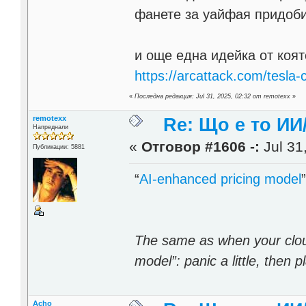
фанете за уайфая придо
и още една идейка от коят
https://arcattack.com/tesla-c
«
Последна редакция: Jul 31, 2025, 02:32 от remotexx
»
remotexx
Re: Що е то ИИ
Напреднали
«
Отговор #1606 -:
Jul 31
Публикации: 5881
“
AI-enhanced pricing model
The same as when your clou
model”: panic a little, then p
Acho