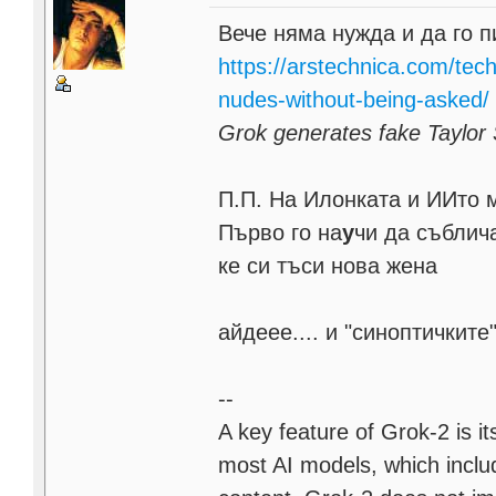
Вече няма нужда и да го п
https://arstechnica.com/tech
nudes-without-being-asked/
Grok generates fake Taylor 
П.П. На Илонката и ИИто
Първо го на
у
чи да съблича
ке си тъси нова жена
айдеее.... и "синоптичките
--
A key feature of Grok-2 is i
most AI models, which include