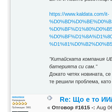
https://www.kaldata.com/it-
%D0%BD%D0%BE%D0%B
%D0%BF%D1%80%D0%B
%D0%BF%D1%8A%D1%80
%D1%81%D0%B2%D0%B5%
"Китайската компания UBT
батерията си сам."
Докато четях новината, с
те решили проблема, кат
remotexx
Re: Що е то ИИ
Напреднали
«
Отговор #1615 -:
Aug 06
Публикации: 5881