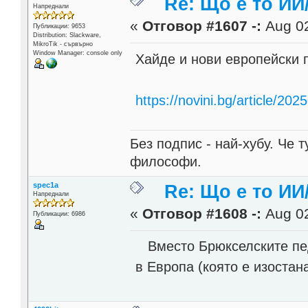
Re: Що е то ИИ
Напреднали
«
Отговор #1607 -:
Aug 02
Публикации: 9653
Distribution: Slackware,
MikroTik - сървърно
Window Manager: console only
Хайде и нови европейски 
https://novini.bg/article/2
Без подпис - най-хубу. Че 
философи.
spec1a
Re: Що е то ИИ
Напреднали
«
Отговор #1608 -:
Aug 02
Публикации: 6986
Вместо Брюкселските пед
в Европа (която е изостан