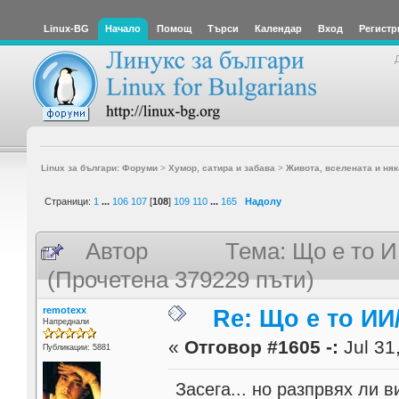
Linux-BG
Начало
Помощ
Търси
Календар
Вход
Регистр
Linux за българи: Форуми
>
Хумор, сатира и забава
>
Живота, вселената и няк
Страници:
1
...
106
107
[
108
]
109
110
...
165
Надолу
Автор
Тема: Що е то И
(Прочетена 379229 пъти)
remotexx
Re: Що е то ИИ
Напреднали
«
Отговор #1605 -:
Jul 31
Публикации: 5881
Засега... но разпрвях ли в