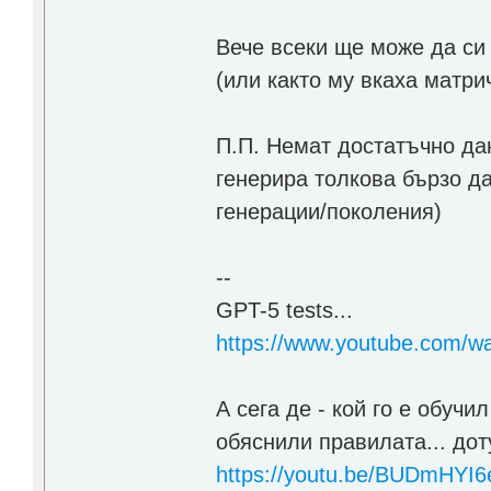
Вече всеки ще може да си 
(или както му вкаха матри
П.П. Немат достатъчно да
генерира толкова бързо д
генерации/поколения)
--
GPT-5 tests...
https://www.youtube.com
А сега де - кой го е обучи
обяснили правилата... дот
https://youtu.be/BUDmHYI6