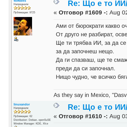
4096bits
Re: Що е то ИИ
Напреднали
«
Отговор #1609 -:
Aug 02
Публикации: 9725
Ами от бюрократи какво оч
От друго не разбират, осв
Ще ти трябва ИИ, за да с
за да започнеш нещо.
Да ги спазваш, ще те сма
преди да си започнал.
Нищо чудно, че всичко бя
As they say in Mexico, "Dasvi
linuxandor
Re: Що е то ИИ
Напреднали
«
Отговор #1610 -:
Aug 03
Публикации: 62
Distribution: Debian, openSuSE
Window Manager: KDE, Xfce