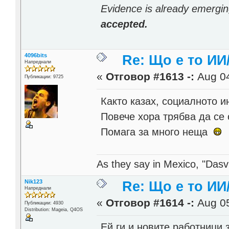
Evidence is already emergi
accepted.
4096bits
Re: Що е то ИИ
Напреднали
«
Отговор #1613 -:
Aug 04
Публикации: 9725
Както казах, социалното 
Повече хора трябва да се 
Помага за много неща
As they say in Mexico, "Dasvi
Nik123
Re: Що е то ИИ
Напреднали
«
Отговор #1614 -:
Aug 05
Публикации: 4930
Distribution: Mageia, Q4OS
Ей ги и новите работници 